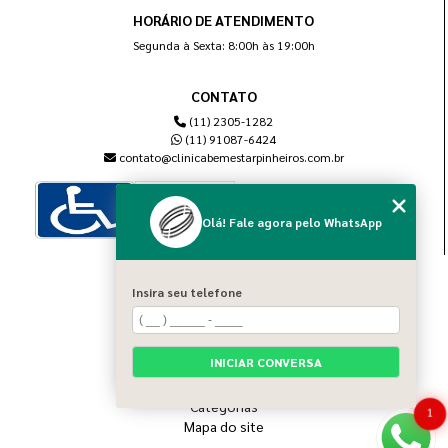
HORÁRIO DE ATENDIMENTO
Segunda à Sexta: 8:00h às 19:00h
CONTATO
(11) 2305-1282
(11) 91087-6424
contato@clinicabemestarpinheiros.com.br
Olá! Fale agora pelo WhatsApp
MENU
Insira seu telefone
Home
Sobre nós
Blog
INICIAR CONVERSA
Serviços
Contato
Categorias
1
Mapa do site