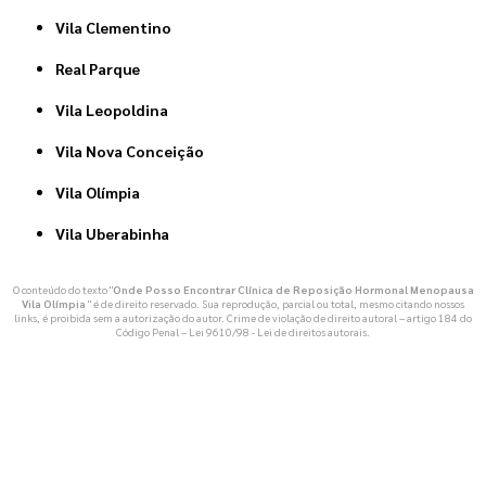
Vila Clementino
Real Parque
Vila Leopoldina
Vila Nova Conceição
Vila Olímpia
Vila Uberabinha
O conteúdo do texto "
Onde Posso Encontrar Clínica de Reposição Hormonal Menopausa
Vila Olímpia
" é de direito reservado. Sua reprodução, parcial ou total, mesmo citando nossos
links, é proibida sem a autorização do autor. Crime de violação de direito autoral – artigo 184 do
Código Penal –
Lei 9610/98 - Lei de direitos autorais
.