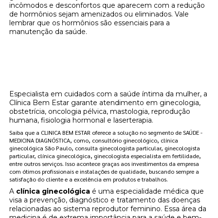
incômodos e desconfortos que aparecem com a redução
de hormônios sejam amenizados ou eliminados. Vale
lembrar que os hormônios são essenciais para a
manutenção da saúde.
Onde encontrar onde posso encontrar
clínica de reposição hormonal menopausa
Vila Olímpia?
Especialista em cuidados com a saúde íntima da mulher, a
Clínica Bem Estar garante atendimento em ginecologia,
obstetrícia, oncologia pélvica, mastologia, reprodução
humana, fisiologia hormonal e laserterapia.
Saiba que a CLINICA BEM ESTAR oferece a solução no segmento de SAÚDE -
MEDICINA DIAGNÓSTICA, como, consultório ginecológico, clínica
ginecológica São Paulo, consulta ginecologista particular, ginecologista
particular, clínica ginecológica, ginecologista especialista em fertilidade,
entre outros serviços. Isso acontece graças aos investimentos da empresa
com ótimos profissionais e instalações de qualidade, buscando sempre a
satisfação do cliente e a excelência em produtos e trabalhos.
A
clínica ginecológica
é uma especialidade médica que
visa a prevenção, diagnóstico e tratamento das doenças
relacionadas ao sistema reprodutor feminino. Essa área da
medicina é de extrema importância para a saúde e bem-