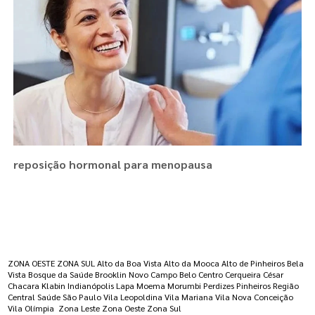
reposição hormonal para menopausa
Regiões onde a atende :
ZONA OESTE
ZONA SUL
Alto da Boa Vista
Alto da Mooca
Alto de Pinheiros
Bela
Vista
Bosque da Saúde
Brooklin Novo
Campo Belo
Centro
Cerqueira César
Chacara Klabin
Indianópolis
Lapa
Moema
Morumbi
Perdizes
Pinheiros
Região
Central
Saúde
São Paulo
Vila Leopoldina
Vila Mariana
Vila Nova Conceição
Vila Olímpia
Zona Leste
Zona Oeste
Zona Sul