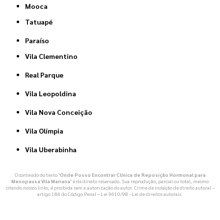
Mooca
Tatuapé
Paraíso
Vila Clementino
Real Parque
Vila Leopoldina
Vila Nova Conceição
Vila Olímpia
Vila Uberabinha
O conteúdo do texto "
Onde Posso Encontrar Clínica de Reposição Hormonal para
Menopausa Vila Mariana
" é de direito reservado. Sua reprodução, parcial ou total, mesmo
citando nossos links, é proibida sem a autorização do autor. Crime de violação de direito autoral –
artigo 184 do Código Penal –
Lei 9610/98 - Lei de direitos autorais
.