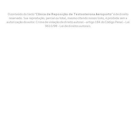
O conteúdo do texto "
Clínica de Reposição de Testosterona Aeroporto
" é de direito
reservado. Sua reprodução, parcial ou total, mesmo citando nossos links, é proibida sem a
autorização do autor. Crime de violação de direito autoral – artigo 184 do Código Penal –
Lei
9610/98 - Lei de direitos autorais
.