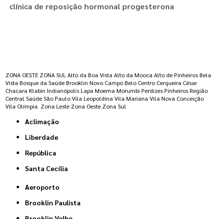
clínica de reposição hormonal progesterona
Regiões onde a atende :
ZONA OESTE
ZONA SUL
Alto da Boa Vista
Alto da Mooca
Alto de Pinheiros
Bela
Vista
Bosque da Saúde
Brooklin Novo
Campo Belo
Centro
Cerqueira César
Chacara Klabin
Indianópolis
Lapa
Moema
Morumbi
Perdizes
Pinheiros
Região
Central
Saúde
São Paulo
Vila Leopoldina
Vila Mariana
Vila Nova Conceição
Vila Olímpia
Zona Leste
Zona Oeste
Zona Sul
Aclimação
Liberdade
República
Santa Cecília
Aeroporto
Brooklin Paulista
Brooklin Velho