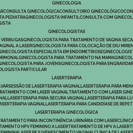
GINECOLOGIA
R​
CONSULTA GINECOLÓGICA​
CONSULTORIO GINECOLÓGICO​
CO
TA PEDIATRA​
GINECOLOGISTA INFANTIL​
CONSULTA COM GINECOL
GISTA
GINECOLOGISTAS
E VERRUGAS
GINECOLOGISTA PARA TRATAMENTO DE VAGINA SECA
AGINAL A LASER
GINECOLOGISTA PARA COLOCAÇÃO DE DIU MIRE
GINECOLOGISTA ESPECIALISTA EM ENDOMETRIOSE
GINECOLOGI
HORMONAL
GINECOLOGISTA PARA TRATAMENTO NA MAMA
GINECO
GINECOLOGISTA PARA JOVENS
GINECOLOGISTA PARA ENGRAVIDA
COLOGISTA PARTICULAR
LASERTERAPIA
LVAR
SESSÃO DE LASERTERAPIA​ VAGINAL
LASERTERAPIA PARA ME
TRATAMENTO COM LASER VAGINAL
TRATAMENTO COM LASER GIN
INAL
LASERTERAPIA PARA SECURA VAGINAL​
LASERTERAPIA PARA L
LASERTERAPIA VAGINAL​
LASERTERAPIA PARA CANDIDÍASE DE REPE
LASERTERAPIA GINECOLÓGICA
TRATAMENTO PARA INCONTINÊNCIA URINÁRIA COM LASER
CLÍNI
ATAMENTO HPV FEMININO A LASER
TRATAMENTO DE HPV A LASER
FEMININA
LASER REJUVENESCIMENTO VAGINAL
CLÍNICA DE LASER