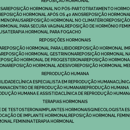
REPOSIÇÃO HORMONAL
USA
REPOSIÇÃO HORMONAL NO PÓS-PARTO
TRATAMENTO HORMO
REPOSIÇÃO HORMONAL APÓS OS 40 ANOS
REPOSIÇÃO HORMONAL
A MENOPAUSA
REPOSIÇÃO HORMONAL NO CLIMATÉRIO
REPOSIÇÃ
HORMONAL PARA SECURA VAGINAL
REPOSIÇÃO DE HORMÔNIO FEMI
AUSA
TERAPIA HORMONAL PARA FOGACHO
REPOSIÇÕES HORMONAIS
A
REPOSIÇÃO HORMONAL PARA LIBIDO
REPOSIÇÃO HORMONAL IM
A
REPOSIÇÃO HORMONAL GESTRINONA
REPOSIÇÃO HORMONAL N
REPOSIÇÃO HORMONAL DE PROGESTERONA
REPOSIÇÃO HORMONA
RONA
REPOSIÇÃO HORMONAL ADESIVO
REPOSIÇÃO HORMONAL M
REPRODUÇÃO HUMANA
ILIDADE
CLÍNICA ESPECIALISTA EM REPRODUÇÃO HUMANA
CLÍNI
MANA
CENTRO DE REPRODUÇÃO HUMANA
REPRODUÇÃO HUMANA 
RODUÇÃO HUMANA E ASSISTIDA
CLÍNICA DE REPRODUÇÃO HUMAN
TERAPIAS HORMONAIS
E DE TESTOSTERONA
IMPLANTES HORMONAIS
GINECOLOGISTA E
OLOCAÇÃO DE IMPLANTE HORMONAL
REPOSIÇÃO HORMONAL FEMIN
RMONAL FEMININA
TERAPIA HORMONAL