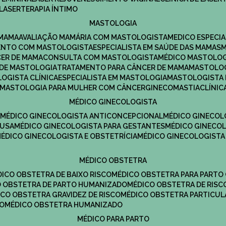
LASERTERAPIA ÍNTIMO
MASTOLOGIA
 MAMA
AVALIAÇÃO MAMÁRIA COM MASTOLOGISTA
MEDICO ESPECI
ENTO COM MASTOLOGISTA
ESPECIALISTA EM SAÚDE DAS MAMAS
CER DE MAMA
CONSULTA COM MASTOLOGISTA
MÉDICO MASTOLO
A DE MASTOLOGIA
TRATAMENTO PARA CÂNCER DE MAMA
MASTOLO
LOGISTA CLÍNICA
ESPECIALISTA EM MASTOLOGIA
MASTOLOGISTA
MASTOLOGIA PARA MULHER COM CÂNCER
GINECOMASTIA
CLÍNI
MÉDICO GINECOLOGISTA
A
MÉDICO GINECOLOGISTA ANTICONCEPCIONAL
MÉDICO GINECOL
AUSA
MÉDICO GINECOLOGISTA PARA GESTANTES
MÉDICO GINECO
MÉDICO GINECOLOGISTA E OBSTETRÍCIA
MÉDICO GINECOLOGISTA
MÉDICO OBSTETRA
ÉDICO OBSTETRA DE BAIXO RISCO
MÉDICO OBSTETRA PARA PARTO
CO OBSTETRA DE PARTO HUMANIZADO
MÉDICO OBSTETRA DE RISC
DICO OBSTETRA GRAVIDEZ DE RISCO
MÉDICO OBSTETRA PARTICUL
DO
MÉDICO OBSTETRA HUMANIZADO
MÉDICO PARA PARTO