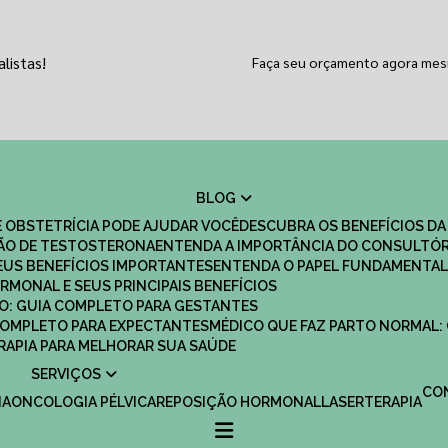
listas!
Faça seu orçamento agora me
BLOG
 OBSTETRÍCIA PODE AJUDAR VOCÊ
DESCUBRA OS BENEFÍCIOS DA
ÇÃO DE TESTOSTERONA
ENTENDA A IMPORTÂNCIA DO CONSULTÓR
EUS BENEFÍCIOS IMPORTANTES
ENTENDA O PAPEL FUNDAMENTAL
RMONAL E SEUS PRINCIPAIS BENEFÍCIOS
SCO: GUIA COMPLETO PARA GESTANTES
 COMPLETO PARA EXPECTANTES
MÉDICO QUE FAZ PARTO NORMAL:
TERAPIA PARA MELHORAR SUA SAÚDE
SERVIÇOS
C
IA
ONCOLOGIA PÉLVICA
REPOSIÇÃO HORMONAL
LASERTERAPIA