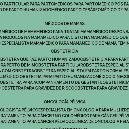
CO PARTICULAR PARA PARTO
MÉDICOS PARA PARTO
MÉDICO PÓS P
CO DE PARTO HUMANIZADO
MÉDICO PARTO CESÁREO
MÉDICO DE P
MÉDICOS DE MAMAS
A
MÉDICO DE MAMA
MÉDICO PARA TRATAR MAMA
MÉDICO RESPONS
ARA NÓDULOS NA MAMA
MÉDICO PARA CISTO NA MAMA
MÉDICO QU
O ESPECIALISTA MAMA
MÉDICO PARA MAMA
MÉDICO DE MAMA FEMI
OBSTETRÍCIA
OBSTETRA QUE FAZ PARTO HUMANIZADO
OBSTETRÍCIA PARA PAR
TRA PERTO DE MIM
OBSTETRA PARTICULAR
OBSTETRA ESPECIALI
A COM OBSTETRA
OBSTETRA ESPECIALISTA EM PARTO NORMAL
E
AL
MÉDICO OBSTETRA PARA PARTO HUMANIZADO
MÉDICO GINEC
OBSTETRA PARA ACOMPANHAMENTO DE GESTANTE
OBSTETRÍCI
O OBSTETRA PARA GRAVIDEZ DE RISCO
OBSTETRA PARA GRAVIDEZ
ONCOLOGÍA PÉLVICA
COLOGISTA PÉLVICO
ESPECIALISTA EM ONCOLOGIA PARA MULHER
TRATAMENTO PARA CÂNCER NO COLO
MÉDICO PARA CÂNCER PÉLV
TRATAMENTO PARA CÂNCER PÉLVICO
CLÍNICA DE ONCOLOGIA PÉL