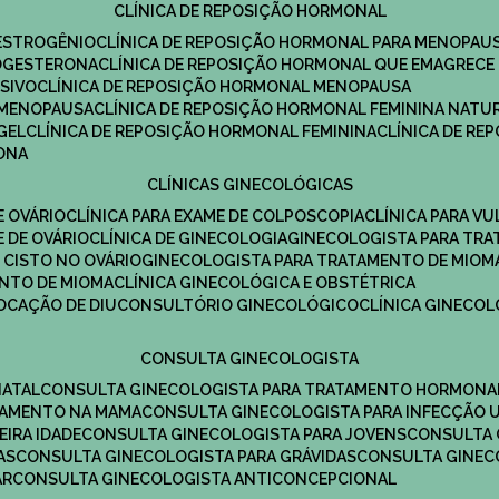
CLÍNICA DE REPOSIÇÃO HORMONAL
 ESTROGÊNIO
CLÍNICA DE REPOSIÇÃO HORMONAL PARA MENOPAU
ROGESTERONA
CLÍNICA DE REPOSIÇÃO HORMONAL QUE EMAGRECE
ESIVO
CLÍNICA DE REPOSIÇÃO HORMONAL MENOPAUSA
A MENOPAUSA
CLÍNICA DE REPOSIÇÃO HORMONAL FEMININA NATU
GEL
CLÍNICA DE REPOSIÇÃO HORMONAL FEMININA
CLÍNICA DE R
RONA
CLÍNICAS GINECOLÓGICAS
E OVÁRIO
CLÍNICA PARA EXAME DE COLPOSCOPIA
CLÍNICA PARA V
E DE OVÁRIO
CLÍNICA DE GINECOLOGIA
GINECOLOGISTA PARA TR
 CISTO NO OVÁRIO
GINECOLOGISTA PARA TRATAMENTO DE MIOM
ENTO DE MIOMA
CLÍNICA GINECOLÓGICA E OBSTÉTRICA
LOCAÇÃO DE DIU
CONSULTÓRIO GINECOLÓGICO
CLÍNICA GINECO
CONSULTA GINECOLOGISTA
NATAL
CONSULTA GINECOLOGISTA PARA TRATAMENTO HORMONA
TAMENTO NA MAMA
CONSULTA GINECOLOGISTA PARA INFECÇÃO U
EIRA IDADE
CONSULTA GINECOLOGISTA PARA JOVENS
CONSULTA
AS
CONSULTA GINECOLOGISTA PARA GRÁVIDAS
CONSULTA GINEC
AR
CONSULTA GINECOLOGISTA ANTICONCEPCIONAL