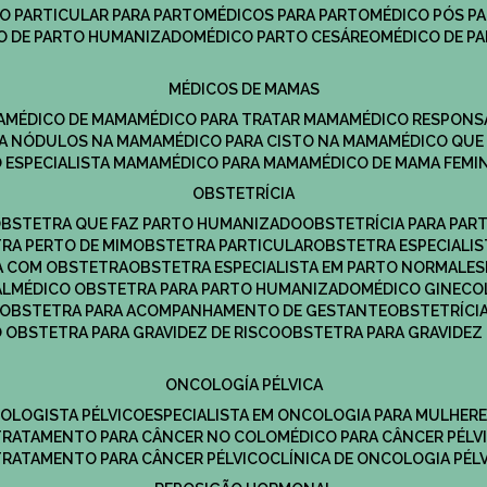
CO PARTICULAR PARA PARTO
MÉDICOS PARA PARTO
MÉDICO PÓS P
CO DE PARTO HUMANIZADO
MÉDICO PARTO CESÁREO
MÉDICO DE P
MÉDICOS DE MAMAS
A
MÉDICO DE MAMA
MÉDICO PARA TRATAR MAMA
MÉDICO RESPONS
ARA NÓDULOS NA MAMA
MÉDICO PARA CISTO NA MAMA
MÉDICO QU
O ESPECIALISTA MAMA
MÉDICO PARA MAMA
MÉDICO DE MAMA FEMI
OBSTETRÍCIA
OBSTETRA QUE FAZ PARTO HUMANIZADO
OBSTETRÍCIA PARA PAR
TRA PERTO DE MIM
OBSTETRA PARTICULAR
OBSTETRA ESPECIALI
A COM OBSTETRA
OBSTETRA ESPECIALISTA EM PARTO NORMAL
E
AL
MÉDICO OBSTETRA PARA PARTO HUMANIZADO
MÉDICO GINEC
OBSTETRA PARA ACOMPANHAMENTO DE GESTANTE
OBSTETRÍCI
O OBSTETRA PARA GRAVIDEZ DE RISCO
OBSTETRA PARA GRAVIDEZ
ONCOLOGÍA PÉLVICA
COLOGISTA PÉLVICO
ESPECIALISTA EM ONCOLOGIA PARA MULHER
TRATAMENTO PARA CÂNCER NO COLO
MÉDICO PARA CÂNCER PÉLV
TRATAMENTO PARA CÂNCER PÉLVICO
CLÍNICA DE ONCOLOGIA PÉL