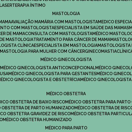
LASERTERAPIA ÍNTIMO
MASTOLOGIA
 MAMA
AVALIAÇÃO MAMÁRIA COM MASTOLOGISTA
MEDICO ESPECI
ENTO COM MASTOLOGISTA
ESPECIALISTA EM SAÚDE DAS MAMAS
CER DE MAMA
CONSULTA COM MASTOLOGISTA
MÉDICO MASTOLO
A DE MASTOLOGIA
TRATAMENTO PARA CÂNCER DE MAMA
MASTOLO
LOGISTA CLÍNICA
ESPECIALISTA EM MASTOLOGIA
MASTOLOGISTA
MASTOLOGIA PARA MULHER COM CÂNCER
GINECOMASTIA
CLÍNI
MÉDICO GINECOLOGISTA
A
MÉDICO GINECOLOGISTA ANTICONCEPCIONAL
MÉDICO GINECOL
AUSA
MÉDICO GINECOLOGISTA PARA GESTANTES
MÉDICO GINECO
MÉDICO GINECOLOGISTA E OBSTETRÍCIA
MÉDICO GINECOLOGISTA
MÉDICO OBSTETRA
ÉDICO OBSTETRA DE BAIXO RISCO
MÉDICO OBSTETRA PARA PARTO
CO OBSTETRA DE PARTO HUMANIZADO
MÉDICO OBSTETRA DE RISC
DICO OBSTETRA GRAVIDEZ DE RISCO
MÉDICO OBSTETRA PARTICUL
DO
MÉDICO OBSTETRA HUMANIZADO
MÉDICO PARA PARTO