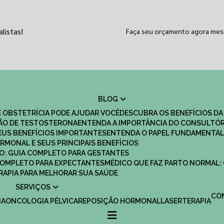
listas!
Faça seu orçamento agora me
BLOG
 OBSTETRÍCIA PODE AJUDAR VOCÊ
DESCUBRA OS BENEFÍCIOS DA
ÇÃO DE TESTOSTERONA
ENTENDA A IMPORTÂNCIA DO CONSULTÓR
EUS BENEFÍCIOS IMPORTANTES
ENTENDA O PAPEL FUNDAMENTAL
RMONAL E SEUS PRINCIPAIS BENEFÍCIOS
SCO: GUIA COMPLETO PARA GESTANTES
 COMPLETO PARA EXPECTANTES
MÉDICO QUE FAZ PARTO NORMAL:
TERAPIA PARA MELHORAR SUA SAÚDE
SERVIÇOS
C
IA
ONCOLOGIA PÉLVICA
REPOSIÇÃO HORMONAL
LASERTERAPIA