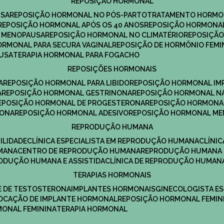
REPOSIÇÃO HORMONAL
USA
REPOSIÇÃO HORMONAL NO PÓS-PARTO
TRATAMENTO HORMO
REPOSIÇÃO HORMONAL APÓS OS 40 ANOS
REPOSIÇÃO HORMONAL
A MENOPAUSA
REPOSIÇÃO HORMONAL NO CLIMATÉRIO
REPOSIÇÃ
HORMONAL PARA SECURA VAGINAL
REPOSIÇÃO DE HORMÔNIO FEMI
AUSA
TERAPIA HORMONAL PARA FOGACHO
REPOSIÇÕES HORMONAIS
A
REPOSIÇÃO HORMONAL PARA LIBIDO
REPOSIÇÃO HORMONAL IM
A
REPOSIÇÃO HORMONAL GESTRINONA
REPOSIÇÃO HORMONAL N
REPOSIÇÃO HORMONAL DE PROGESTERONA
REPOSIÇÃO HORMONA
RONA
REPOSIÇÃO HORMONAL ADESIVO
REPOSIÇÃO HORMONAL M
REPRODUÇÃO HUMANA
ILIDADE
CLÍNICA ESPECIALISTA EM REPRODUÇÃO HUMANA
CLÍNI
MANA
CENTRO DE REPRODUÇÃO HUMANA
REPRODUÇÃO HUMANA 
RODUÇÃO HUMANA E ASSISTIDA
CLÍNICA DE REPRODUÇÃO HUMAN
TERAPIAS HORMONAIS
E DE TESTOSTERONA
IMPLANTES HORMONAIS
GINECOLOGISTA E
OLOCAÇÃO DE IMPLANTE HORMONAL
REPOSIÇÃO HORMONAL FEMIN
RMONAL FEMININA
TERAPIA HORMONAL