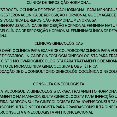
CLÍNICA DE REPOSIÇÃO HORMONAL
 ESTROGÊNIO
CLÍNICA DE REPOSIÇÃO HORMONAL PARA MENOPAU
ROGESTERONA
CLÍNICA DE REPOSIÇÃO HORMONAL QUE EMAGRECE
ESIVO
CLÍNICA DE REPOSIÇÃO HORMONAL MENOPAUSA
A MENOPAUSA
CLÍNICA DE REPOSIÇÃO HORMONAL FEMININA NATU
GEL
CLÍNICA DE REPOSIÇÃO HORMONAL FEMININA
CLÍNICA DE R
RONA
CLÍNICAS GINECOLÓGICAS
E OVÁRIO
CLÍNICA PARA EXAME DE COLPOSCOPIA
CLÍNICA PARA V
E DE OVÁRIO
CLÍNICA DE GINECOLOGIA
GINECOLOGISTA PARA TR
 CISTO NO OVÁRIO
GINECOLOGISTA PARA TRATAMENTO DE MIOM
ENTO DE MIOMA
CLÍNICA GINECOLÓGICA E OBSTÉTRICA
LOCAÇÃO DE DIU
CONSULTÓRIO GINECOLÓGICO
CLÍNICA GINECO
CONSULTA GINECOLOGISTA
NATAL
CONSULTA GINECOLOGISTA PARA TRATAMENTO HORMONA
TAMENTO NA MAMA
CONSULTA GINECOLOGISTA PARA INFECÇÃO U
EIRA IDADE
CONSULTA GINECOLOGISTA PARA JOVENS
CONSULTA
AS
CONSULTA GINECOLOGISTA PARA GRÁVIDAS
CONSULTA GINEC
AR
CONSULTA GINECOLOGISTA ANTICONCEPCIONAL