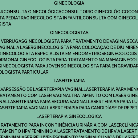
GINECOLOGIA
R​
CONSULTA GINECOLÓGICA​
CONSULTORIO GINECOLÓGICO​
CO
TA PEDIATRA​
GINECOLOGISTA INFANTIL​
CONSULTA COM GINECOL
GISTA
GINECOLOGISTAS
E VERRUGAS
GINECOLOGISTA PARA TRATAMENTO DE VAGINA SECA
AGINAL A LASER
GINECOLOGISTA PARA COLOCAÇÃO DE DIU MIRE
GINECOLOGISTA ESPECIALISTA EM ENDOMETRIOSE
GINECOLOGI
HORMONAL
GINECOLOGISTA PARA TRATAMENTO NA MAMA
GINECO
GINECOLOGISTA PARA JOVENS
GINECOLOGISTA PARA ENGRAVIDA
COLOGISTA PARTICULAR
LASERTERAPIA
LVAR
SESSÃO DE LASERTERAPIA​ VAGINAL
LASERTERAPIA PARA ME
TRATAMENTO COM LASER VAGINAL
TRATAMENTO COM LASER GIN
INAL
LASERTERAPIA PARA SECURA VAGINAL​
LASERTERAPIA PARA L
LASERTERAPIA VAGINAL​
LASERTERAPIA PARA CANDIDÍASE DE REPE
LASERTERAPIA GINECOLÓGICA
TRATAMENTO PARA INCONTINÊNCIA URINÁRIA COM LASER
CLÍNI
ATAMENTO HPV FEMININO A LASER
TRATAMENTO DE HPV A LASER
FEMININA
LASER REJUVENESCIMENTO VAGINAL
CLÍNICA DE LASER