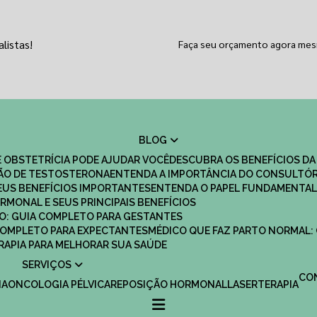
listas!
Faça seu orçamento agora me
BLOG
 OBSTETRÍCIA PODE AJUDAR VOCÊ
DESCUBRA OS BENEFÍCIOS DA
ÇÃO DE TESTOSTERONA
ENTENDA A IMPORTÂNCIA DO CONSULTÓR
EUS BENEFÍCIOS IMPORTANTES
ENTENDA O PAPEL FUNDAMENTAL
RMONAL E SEUS PRINCIPAIS BENEFÍCIOS
SCO: GUIA COMPLETO PARA GESTANTES
 COMPLETO PARA EXPECTANTES
MÉDICO QUE FAZ PARTO NORMAL:
TERAPIA PARA MELHORAR SUA SAÚDE
SERVIÇOS
C
IA
ONCOLOGIA PÉLVICA
REPOSIÇÃO HORMONAL
LASERTERAPIA