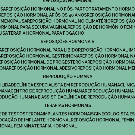
REPOSIÇÃO HORMONAL
USA
REPOSIÇÃO HORMONAL NO PÓS-PARTO
TRATAMENTO HORMO
REPOSIÇÃO HORMONAL APÓS OS 40 ANOS
REPOSIÇÃO HORMONAL
A MENOPAUSA
REPOSIÇÃO HORMONAL NO CLIMATÉRIO
REPOSIÇÃ
HORMONAL PARA SECURA VAGINAL
REPOSIÇÃO DE HORMÔNIO FEMI
AUSA
TERAPIA HORMONAL PARA FOGACHO
REPOSIÇÕES HORMONAIS
A
REPOSIÇÃO HORMONAL PARA LIBIDO
REPOSIÇÃO HORMONAL IM
A
REPOSIÇÃO HORMONAL GESTRINONA
REPOSIÇÃO HORMONAL N
REPOSIÇÃO HORMONAL DE PROGESTERONA
REPOSIÇÃO HORMONA
RONA
REPOSIÇÃO HORMONAL ADESIVO
REPOSIÇÃO HORMONAL M
REPRODUÇÃO HUMANA
ILIDADE
CLÍNICA ESPECIALISTA EM REPRODUÇÃO HUMANA
CLÍNI
MANA
CENTRO DE REPRODUÇÃO HUMANA
REPRODUÇÃO HUMANA 
RODUÇÃO HUMANA E ASSISTIDA
CLÍNICA DE REPRODUÇÃO HUMAN
TERAPIAS HORMONAIS
E DE TESTOSTERONA
IMPLANTES HORMONAIS
GINECOLOGISTA E
OLOCAÇÃO DE IMPLANTE HORMONAL
REPOSIÇÃO HORMONAL FEMIN
RMONAL FEMININA
TERAPIA HORMONAL