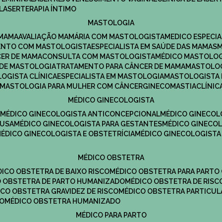
LASERTERAPIA ÍNTIMO
MASTOLOGIA
 MAMA
AVALIAÇÃO MAMÁRIA COM MASTOLOGISTA
MEDICO ESPECI
ENTO COM MASTOLOGISTA
ESPECIALISTA EM SAÚDE DAS MAMAS
CER DE MAMA
CONSULTA COM MASTOLOGISTA
MÉDICO MASTOLO
A DE MASTOLOGIA
TRATAMENTO PARA CÂNCER DE MAMA
MASTOLO
LOGISTA CLÍNICA
ESPECIALISTA EM MASTOLOGIA
MASTOLOGISTA
MASTOLOGIA PARA MULHER COM CÂNCER
GINECOMASTIA
CLÍNI
MÉDICO GINECOLOGISTA
A
MÉDICO GINECOLOGISTA ANTICONCEPCIONAL
MÉDICO GINECOL
AUSA
MÉDICO GINECOLOGISTA PARA GESTANTES
MÉDICO GINECO
MÉDICO GINECOLOGISTA E OBSTETRÍCIA
MÉDICO GINECOLOGISTA
MÉDICO OBSTETRA
ÉDICO OBSTETRA DE BAIXO RISCO
MÉDICO OBSTETRA PARA PARTO
CO OBSTETRA DE PARTO HUMANIZADO
MÉDICO OBSTETRA DE RISC
DICO OBSTETRA GRAVIDEZ DE RISCO
MÉDICO OBSTETRA PARTICUL
DO
MÉDICO OBSTETRA HUMANIZADO
MÉDICO PARA PARTO