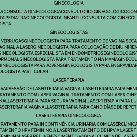
GINECOLOGIA
R​
CONSULTA GINECOLÓGICA​
CONSULTORIO GINECOLÓGICO​
CO
TA PEDIATRA​
GINECOLOGISTA INFANTIL​
CONSULTA COM GINECOL
GISTA
GINECOLOGISTAS
E VERRUGAS
GINECOLOGISTA PARA TRATAMENTO DE VAGINA SECA
AGINAL A LASER
GINECOLOGISTA PARA COLOCAÇÃO DE DIU MIRE
GINECOLOGISTA ESPECIALISTA EM ENDOMETRIOSE
GINECOLOGI
HORMONAL
GINECOLOGISTA PARA TRATAMENTO NA MAMA
GINECO
GINECOLOGISTA PARA JOVENS
GINECOLOGISTA PARA ENGRAVIDA
COLOGISTA PARTICULAR
LASERTERAPIA
LVAR
SESSÃO DE LASERTERAPIA​ VAGINAL
LASERTERAPIA PARA ME
TRATAMENTO COM LASER VAGINAL
TRATAMENTO COM LASER GIN
INAL
LASERTERAPIA PARA SECURA VAGINAL​
LASERTERAPIA PARA L
LASERTERAPIA VAGINAL​
LASERTERAPIA PARA CANDIDÍASE DE REPE
LASERTERAPIA GINECOLÓGICA
TRATAMENTO PARA INCONTINÊNCIA URINÁRIA COM LASER
CLÍNI
ATAMENTO HPV FEMININO A LASER
TRATAMENTO DE HPV A LASER
FEMININA
LASER REJUVENESCIMENTO VAGINAL
CLÍNICA DE LASER