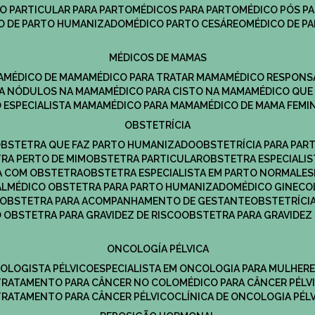
CO PARTICULAR PARA PARTO
MÉDICOS PARA PARTO
MÉDICO PÓS P
CO DE PARTO HUMANIZADO
MÉDICO PARTO CESÁREO
MÉDICO DE P
MÉDICOS DE MAMAS
A
MÉDICO DE MAMA
MÉDICO PARA TRATAR MAMA
MÉDICO RESPONS
ARA NÓDULOS NA MAMA
MÉDICO PARA CISTO NA MAMA
MÉDICO QU
O ESPECIALISTA MAMA
MÉDICO PARA MAMA
MÉDICO DE MAMA FEMI
OBSTETRÍCIA
OBSTETRA QUE FAZ PARTO HUMANIZADO
OBSTETRÍCIA PARA PAR
TRA PERTO DE MIM
OBSTETRA PARTICULAR
OBSTETRA ESPECIALI
A COM OBSTETRA
OBSTETRA ESPECIALISTA EM PARTO NORMAL
E
AL
MÉDICO OBSTETRA PARA PARTO HUMANIZADO
MÉDICO GINEC
OBSTETRA PARA ACOMPANHAMENTO DE GESTANTE
OBSTETRÍCI
O OBSTETRA PARA GRAVIDEZ DE RISCO
OBSTETRA PARA GRAVIDEZ
ONCOLOGÍA PÉLVICA
COLOGISTA PÉLVICO
ESPECIALISTA EM ONCOLOGIA PARA MULHER
TRATAMENTO PARA CÂNCER NO COLO
MÉDICO PARA CÂNCER PÉLV
TRATAMENTO PARA CÂNCER PÉLVICO
CLÍNICA DE ONCOLOGIA PÉL