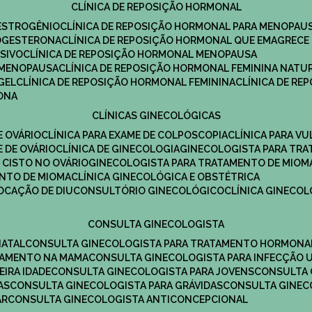
CLÍNICA DE REPOSIÇÃO HORMONAL
 ESTROGÊNIO
CLÍNICA DE REPOSIÇÃO HORMONAL PARA MENOPAU
ROGESTERONA
CLÍNICA DE REPOSIÇÃO HORMONAL QUE EMAGRECE
ESIVO
CLÍNICA DE REPOSIÇÃO HORMONAL MENOPAUSA
A MENOPAUSA
CLÍNICA DE REPOSIÇÃO HORMONAL FEMININA NATU
GEL
CLÍNICA DE REPOSIÇÃO HORMONAL FEMININA
CLÍNICA DE R
RONA
CLÍNICAS GINECOLÓGICAS
E OVÁRIO
CLÍNICA PARA EXAME DE COLPOSCOPIA
CLÍNICA PARA V
E DE OVÁRIO
CLÍNICA DE GINECOLOGIA
GINECOLOGISTA PARA TR
 CISTO NO OVÁRIO
GINECOLOGISTA PARA TRATAMENTO DE MIOM
ENTO DE MIOMA
CLÍNICA GINECOLÓGICA E OBSTÉTRICA
LOCAÇÃO DE DIU
CONSULTÓRIO GINECOLÓGICO
CLÍNICA GINECO
CONSULTA GINECOLOGISTA
NATAL
CONSULTA GINECOLOGISTA PARA TRATAMENTO HORMONA
TAMENTO NA MAMA
CONSULTA GINECOLOGISTA PARA INFECÇÃO U
EIRA IDADE
CONSULTA GINECOLOGISTA PARA JOVENS
CONSULTA
AS
CONSULTA GINECOLOGISTA PARA GRÁVIDAS
CONSULTA GINEC
AR
CONSULTA GINECOLOGISTA ANTICONCEPCIONAL