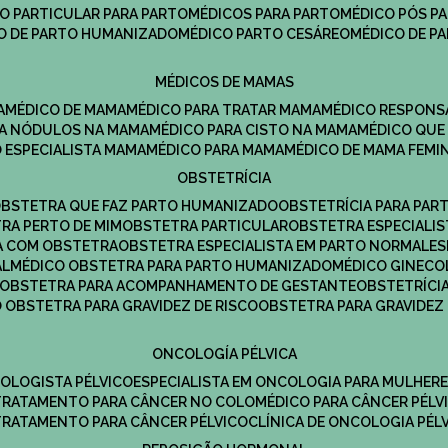
CO PARTICULAR PARA PARTO
MÉDICOS PARA PARTO
MÉDICO PÓS P
CO DE PARTO HUMANIZADO
MÉDICO PARTO CESÁREO
MÉDICO DE P
MÉDICOS DE MAMAS
A
MÉDICO DE MAMA
MÉDICO PARA TRATAR MAMA
MÉDICO RESPONS
ARA NÓDULOS NA MAMA
MÉDICO PARA CISTO NA MAMA
MÉDICO QU
O ESPECIALISTA MAMA
MÉDICO PARA MAMA
MÉDICO DE MAMA FEMI
OBSTETRÍCIA
OBSTETRA QUE FAZ PARTO HUMANIZADO
OBSTETRÍCIA PARA PAR
TRA PERTO DE MIM
OBSTETRA PARTICULAR
OBSTETRA ESPECIALI
A COM OBSTETRA
OBSTETRA ESPECIALISTA EM PARTO NORMAL
E
AL
MÉDICO OBSTETRA PARA PARTO HUMANIZADO
MÉDICO GINEC
OBSTETRA PARA ACOMPANHAMENTO DE GESTANTE
OBSTETRÍCI
O OBSTETRA PARA GRAVIDEZ DE RISCO
OBSTETRA PARA GRAVIDEZ
ONCOLOGÍA PÉLVICA
COLOGISTA PÉLVICO
ESPECIALISTA EM ONCOLOGIA PARA MULHER
TRATAMENTO PARA CÂNCER NO COLO
MÉDICO PARA CÂNCER PÉLV
TRATAMENTO PARA CÂNCER PÉLVICO
CLÍNICA DE ONCOLOGIA PÉL