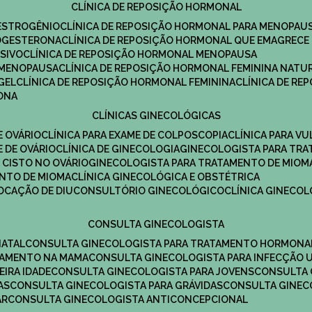
CLÍNICA DE REPOSIÇÃO HORMONAL
 ESTROGÊNIO
CLÍNICA DE REPOSIÇÃO HORMONAL PARA MENOPAU
ROGESTERONA
CLÍNICA DE REPOSIÇÃO HORMONAL QUE EMAGRECE
ESIVO
CLÍNICA DE REPOSIÇÃO HORMONAL MENOPAUSA
A MENOPAUSA
CLÍNICA DE REPOSIÇÃO HORMONAL FEMININA NATU
GEL
CLÍNICA DE REPOSIÇÃO HORMONAL FEMININA
CLÍNICA DE R
RONA
CLÍNICAS GINECOLÓGICAS
E OVÁRIO
CLÍNICA PARA EXAME DE COLPOSCOPIA
CLÍNICA PARA V
E DE OVÁRIO
CLÍNICA DE GINECOLOGIA
GINECOLOGISTA PARA TR
 CISTO NO OVÁRIO
GINECOLOGISTA PARA TRATAMENTO DE MIOM
ENTO DE MIOMA
CLÍNICA GINECOLÓGICA E OBSTÉTRICA
LOCAÇÃO DE DIU
CONSULTÓRIO GINECOLÓGICO
CLÍNICA GINECO
CONSULTA GINECOLOGISTA
NATAL
CONSULTA GINECOLOGISTA PARA TRATAMENTO HORMONA
TAMENTO NA MAMA
CONSULTA GINECOLOGISTA PARA INFECÇÃO U
EIRA IDADE
CONSULTA GINECOLOGISTA PARA JOVENS
CONSULTA
AS
CONSULTA GINECOLOGISTA PARA GRÁVIDAS
CONSULTA GINEC
AR
CONSULTA GINECOLOGISTA ANTICONCEPCIONAL