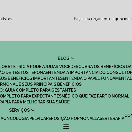
listas!
Faça seu orçamento agora me
BLOG
 OBSTETRÍCIA PODE AJUDAR VOCÊ
DESCUBRA OS BENEFÍCIOS DA
ÇÃO DE TESTOSTERONA
ENTENDA A IMPORTÂNCIA DO CONSULTÓR
EUS BENEFÍCIOS IMPORTANTES
ENTENDA O PAPEL FUNDAMENTAL
RMONAL E SEUS PRINCIPAIS BENEFÍCIOS
SCO: GUIA COMPLETO PARA GESTANTES
 COMPLETO PARA EXPECTANTES
MÉDICO QUE FAZ PARTO NORMAL:
TERAPIA PARA MELHORAR SUA SAÚDE
SERVIÇOS
C
IA
ONCOLOGIA PÉLVICA
REPOSIÇÃO HORMONAL
LASERTERAPIA