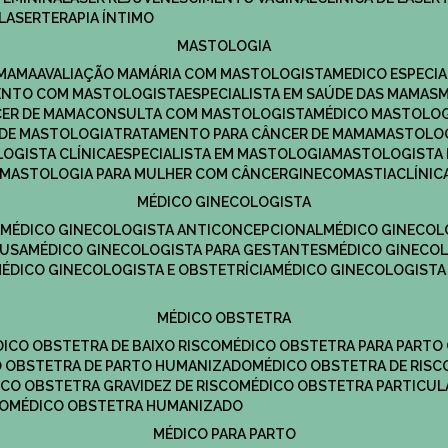
LASERTERAPIA ÍNTIMO
MASTOLOGIA
 MAMA
AVALIAÇÃO MAMÁRIA COM MASTOLOGISTA
MEDICO ESPECI
ENTO COM MASTOLOGISTA
ESPECIALISTA EM SAÚDE DAS MAMAS
CER DE MAMA
CONSULTA COM MASTOLOGISTA
MÉDICO MASTOLO
A DE MASTOLOGIA
TRATAMENTO PARA CÂNCER DE MAMA
MASTOLO
LOGISTA CLÍNICA
ESPECIALISTA EM MASTOLOGIA
MASTOLOGISTA
MASTOLOGIA PARA MULHER COM CÂNCER
GINECOMASTIA
CLÍNI
MÉDICO GINECOLOGISTA
A
MÉDICO GINECOLOGISTA ANTICONCEPCIONAL
MÉDICO GINECOL
AUSA
MÉDICO GINECOLOGISTA PARA GESTANTES
MÉDICO GINECO
MÉDICO GINECOLOGISTA E OBSTETRÍCIA
MÉDICO GINECOLOGISTA
MÉDICO OBSTETRA
ÉDICO OBSTETRA DE BAIXO RISCO
MÉDICO OBSTETRA PARA PARTO
CO OBSTETRA DE PARTO HUMANIZADO
MÉDICO OBSTETRA DE RISC
DICO OBSTETRA GRAVIDEZ DE RISCO
MÉDICO OBSTETRA PARTICUL
DO
MÉDICO OBSTETRA HUMANIZADO
MÉDICO PARA PARTO