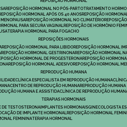
REPOSIÇÃO HORMONAL
USA
REPOSIÇÃO HORMONAL NO PÓS-PARTO
TRATAMENTO HORMO
REPOSIÇÃO HORMONAL APÓS OS 40 ANOS
REPOSIÇÃO HORMONAL
A MENOPAUSA
REPOSIÇÃO HORMONAL NO CLIMATÉRIO
REPOSIÇÃ
HORMONAL PARA SECURA VAGINAL
REPOSIÇÃO DE HORMÔNIO FEMI
AUSA
TERAPIA HORMONAL PARA FOGACHO
REPOSIÇÕES HORMONAIS
A
REPOSIÇÃO HORMONAL PARA LIBIDO
REPOSIÇÃO HORMONAL IM
A
REPOSIÇÃO HORMONAL GESTRINONA
REPOSIÇÃO HORMONAL N
REPOSIÇÃO HORMONAL DE PROGESTERONA
REPOSIÇÃO HORMONA
RONA
REPOSIÇÃO HORMONAL ADESIVO
REPOSIÇÃO HORMONAL M
REPRODUÇÃO HUMANA
ILIDADE
CLÍNICA ESPECIALISTA EM REPRODUÇÃO HUMANA
CLÍNI
MANA
CENTRO DE REPRODUÇÃO HUMANA
REPRODUÇÃO HUMANA 
RODUÇÃO HUMANA E ASSISTIDA
CLÍNICA DE REPRODUÇÃO HUMAN
TERAPIAS HORMONAIS
E DE TESTOSTERONA
IMPLANTES HORMONAIS
GINECOLOGISTA E
OLOCAÇÃO DE IMPLANTE HORMONAL
REPOSIÇÃO HORMONAL FEMIN
RMONAL FEMININA
TERAPIA HORMONAL