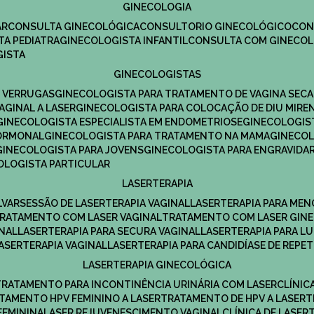
GINECOLOGIA
R​
CONSULTA GINECOLÓGICA​
CONSULTORIO GINECOLÓGICO​
CO
TA PEDIATRA​
GINECOLOGISTA INFANTIL​
CONSULTA COM GINECOL
GISTA
GINECOLOGISTAS
E VERRUGAS
GINECOLOGISTA PARA TRATAMENTO DE VAGINA SECA
AGINAL A LASER
GINECOLOGISTA PARA COLOCAÇÃO DE DIU MIRE
GINECOLOGISTA ESPECIALISTA EM ENDOMETRIOSE
GINECOLOGI
HORMONAL
GINECOLOGISTA PARA TRATAMENTO NA MAMA
GINECO
GINECOLOGISTA PARA JOVENS
GINECOLOGISTA PARA ENGRAVIDA
COLOGISTA PARTICULAR
LASERTERAPIA
LVAR
SESSÃO DE LASERTERAPIA​ VAGINAL
LASERTERAPIA PARA ME
TRATAMENTO COM LASER VAGINAL
TRATAMENTO COM LASER GIN
INAL
LASERTERAPIA PARA SECURA VAGINAL​
LASERTERAPIA PARA L
LASERTERAPIA VAGINAL​
LASERTERAPIA PARA CANDIDÍASE DE REPE
LASERTERAPIA GINECOLÓGICA
TRATAMENTO PARA INCONTINÊNCIA URINÁRIA COM LASER
CLÍNI
ATAMENTO HPV FEMININO A LASER
TRATAMENTO DE HPV A LASER
FEMININA
LASER REJUVENESCIMENTO VAGINAL
CLÍNICA DE LASER