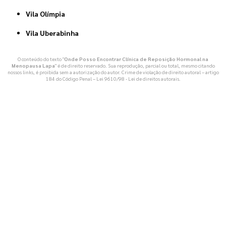
Vila Olímpia
Vila Uberabinha
O conteúdo do texto "
Onde Posso Encontrar Clínica de Reposição Hormonal na
Menopausa Lapa
" é de direito reservado. Sua reprodução, parcial ou total, mesmo citando
nossos links, é proibida sem a autorização do autor. Crime de violação de direito autoral – artigo
184 do Código Penal –
Lei 9610/98 - Lei de direitos autorais
.