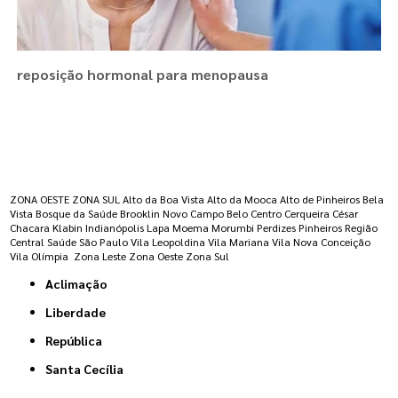
reposição hormonal para menopausa
Regiões onde a atende :
ZONA OESTE
ZONA SUL
Alto da Boa Vista
Alto da Mooca
Alto de Pinheiros
Bela
Vista
Bosque da Saúde
Brooklin Novo
Campo Belo
Centro
Cerqueira César
Chacara Klabin
Indianópolis
Lapa
Moema
Morumbi
Perdizes
Pinheiros
Região
Central
Saúde
São Paulo
Vila Leopoldina
Vila Mariana
Vila Nova Conceição
Vila Olímpia
Zona Leste
Zona Oeste
Zona Sul
Aclimação
Liberdade
República
Santa Cecília