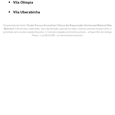
Vila Olímpia
Vila Uberabinha
O conteúdo do texto "
Onde Posso Encontrar Clínica de Reposição Hormonal Natural Vila
Mariana
" é de direito reservado. Sua reprodução, parcial ou total, mesmo citando nossos links, é
proibida sem a autorização do autor. Crime de violação de direito autoral – artigo 184 do Código
Penal –
Lei 9610/98 - Lei de direitos autorais
.