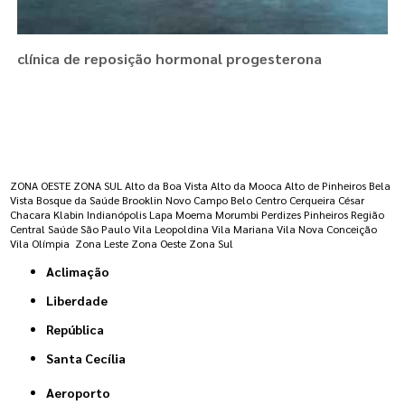
clínica de reposição hormonal progesterona
Regiões onde a atende :
ZONA OESTE
ZONA SUL
Alto da Boa Vista
Alto da Mooca
Alto de Pinheiros
Bela
Vista
Bosque da Saúde
Brooklin Novo
Campo Belo
Centro
Cerqueira César
Chacara Klabin
Indianópolis
Lapa
Moema
Morumbi
Perdizes
Pinheiros
Região
Central
Saúde
São Paulo
Vila Leopoldina
Vila Mariana
Vila Nova Conceição
Vila Olímpia
Zona Leste
Zona Oeste
Zona Sul
Aclimação
Liberdade
República
Santa Cecília
Aeroporto