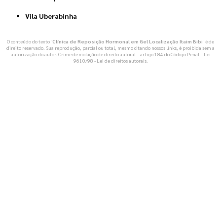
Vila Uberabinha
O conteúdo do texto "
Clínica de Reposição Hormonal em Gel Localização Itaim Bibi
" é de
direito reservado. Sua reprodução, parcial ou total, mesmo citando nossos links, é proibida sem a
autorização do autor. Crime de violação de direito autoral – artigo 184 do Código Penal –
Lei
9610/98 - Lei de direitos autorais
.