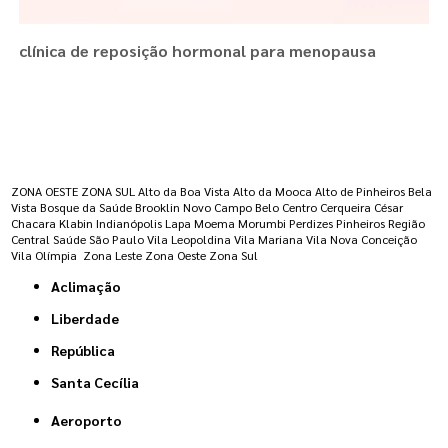
clínica de reposição hormonal para menopausa
Regiões onde a atende :
ZONA OESTE
ZONA SUL
Alto da Boa Vista
Alto da Mooca
Alto de Pinheiros
Bela
Vista
Bosque da Saúde
Brooklin Novo
Campo Belo
Centro
Cerqueira César
Chacara Klabin
Indianópolis
Lapa
Moema
Morumbi
Perdizes
Pinheiros
Região
Central
Saúde
São Paulo
Vila Leopoldina
Vila Mariana
Vila Nova Conceição
Vila Olímpia
Zona Leste
Zona Oeste
Zona Sul
Aclimação
Liberdade
República
Santa Cecília
Aeroporto