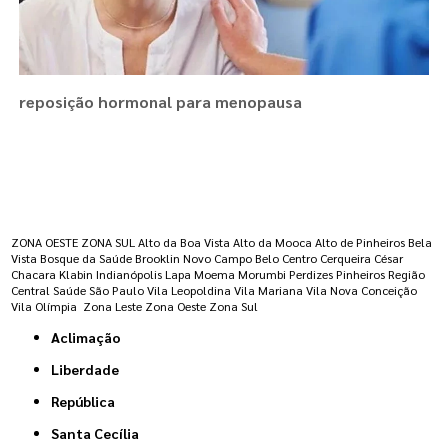
reposição hormonal para menopausa
Regiões onde a atende :
ZONA OESTE
ZONA SUL
Alto da Boa Vista
Alto da Mooca
Alto de Pinheiros
Bela
Vista
Bosque da Saúde
Brooklin Novo
Campo Belo
Centro
Cerqueira César
Chacara Klabin
Indianópolis
Lapa
Moema
Morumbi
Perdizes
Pinheiros
Região
Central
Saúde
São Paulo
Vila Leopoldina
Vila Mariana
Vila Nova Conceição
Vila Olímpia
Zona Leste
Zona Oeste
Zona Sul
Aclimação
Liberdade
República
Santa Cecília