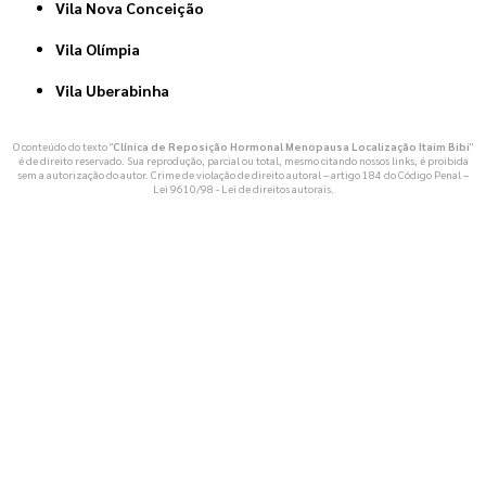
Vila Nova Conceição
Vila Olímpia
Vila Uberabinha
O conteúdo do texto "
Clínica de Reposição Hormonal Menopausa Localização Itaim Bibi
"
é de direito reservado. Sua reprodução, parcial ou total, mesmo citando nossos links, é proibida
sem a autorização do autor. Crime de violação de direito autoral – artigo 184 do Código Penal –
Lei 9610/98 - Lei de direitos autorais
.