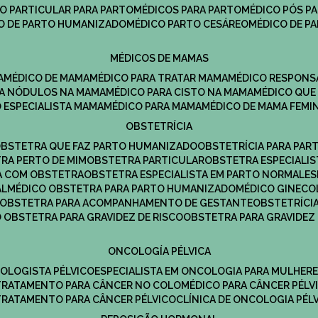
CO PARTICULAR PARA PARTO
MÉDICOS PARA PARTO
MÉDICO PÓS P
CO DE PARTO HUMANIZADO
MÉDICO PARTO CESÁREO
MÉDICO DE P
MÉDICOS DE MAMAS
A
MÉDICO DE MAMA
MÉDICO PARA TRATAR MAMA
MÉDICO RESPONS
ARA NÓDULOS NA MAMA
MÉDICO PARA CISTO NA MAMA
MÉDICO QU
O ESPECIALISTA MAMA
MÉDICO PARA MAMA
MÉDICO DE MAMA FEMI
OBSTETRÍCIA
OBSTETRA QUE FAZ PARTO HUMANIZADO
OBSTETRÍCIA PARA PAR
TRA PERTO DE MIM
OBSTETRA PARTICULAR
OBSTETRA ESPECIALI
A COM OBSTETRA
OBSTETRA ESPECIALISTA EM PARTO NORMAL
E
AL
MÉDICO OBSTETRA PARA PARTO HUMANIZADO
MÉDICO GINEC
OBSTETRA PARA ACOMPANHAMENTO DE GESTANTE
OBSTETRÍCI
O OBSTETRA PARA GRAVIDEZ DE RISCO
OBSTETRA PARA GRAVIDEZ
ONCOLOGÍA PÉLVICA
COLOGISTA PÉLVICO
ESPECIALISTA EM ONCOLOGIA PARA MULHER
TRATAMENTO PARA CÂNCER NO COLO
MÉDICO PARA CÂNCER PÉLV
TRATAMENTO PARA CÂNCER PÉLVICO
CLÍNICA DE ONCOLOGIA PÉL