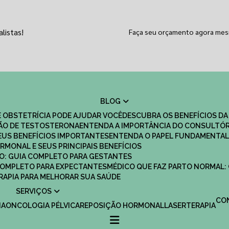
listas!
Faça seu orçamento agora me
BLOG
 OBSTETRÍCIA PODE AJUDAR VOCÊ
DESCUBRA OS BENEFÍCIOS DA
ÇÃO DE TESTOSTERONA
ENTENDA A IMPORTÂNCIA DO CONSULTÓR
EUS BENEFÍCIOS IMPORTANTES
ENTENDA O PAPEL FUNDAMENTAL
RMONAL E SEUS PRINCIPAIS BENEFÍCIOS
SCO: GUIA COMPLETO PARA GESTANTES
 COMPLETO PARA EXPECTANTES
MÉDICO QUE FAZ PARTO NORMAL:
TERAPIA PARA MELHORAR SUA SAÚDE
SERVIÇOS
C
IA
ONCOLOGIA PÉLVICA
REPOSIÇÃO HORMONAL
LASERTERAPIA