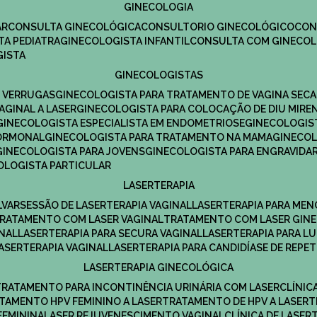
GINECOLOGIA
R​
CONSULTA GINECOLÓGICA​
CONSULTORIO GINECOLÓGICO​
CO
TA PEDIATRA​
GINECOLOGISTA INFANTIL​
CONSULTA COM GINECOL
GISTA
GINECOLOGISTAS
E VERRUGAS
GINECOLOGISTA PARA TRATAMENTO DE VAGINA SECA
AGINAL A LASER
GINECOLOGISTA PARA COLOCAÇÃO DE DIU MIRE
GINECOLOGISTA ESPECIALISTA EM ENDOMETRIOSE
GINECOLOGI
HORMONAL
GINECOLOGISTA PARA TRATAMENTO NA MAMA
GINECO
GINECOLOGISTA PARA JOVENS
GINECOLOGISTA PARA ENGRAVIDA
COLOGISTA PARTICULAR
LASERTERAPIA
LVAR
SESSÃO DE LASERTERAPIA​ VAGINAL
LASERTERAPIA PARA ME
TRATAMENTO COM LASER VAGINAL
TRATAMENTO COM LASER GIN
INAL
LASERTERAPIA PARA SECURA VAGINAL​
LASERTERAPIA PARA L
LASERTERAPIA VAGINAL​
LASERTERAPIA PARA CANDIDÍASE DE REPE
LASERTERAPIA GINECOLÓGICA
TRATAMENTO PARA INCONTINÊNCIA URINÁRIA COM LASER
CLÍNI
ATAMENTO HPV FEMININO A LASER
TRATAMENTO DE HPV A LASER
FEMININA
LASER REJUVENESCIMENTO VAGINAL
CLÍNICA DE LASER