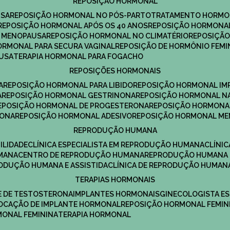
REPOSIÇÃO HORMONAL
USA
REPOSIÇÃO HORMONAL NO PÓS-PARTO
TRATAMENTO HORMO
REPOSIÇÃO HORMONAL APÓS OS 40 ANOS
REPOSIÇÃO HORMONAL
A MENOPAUSA
REPOSIÇÃO HORMONAL NO CLIMATÉRIO
REPOSIÇÃ
HORMONAL PARA SECURA VAGINAL
REPOSIÇÃO DE HORMÔNIO FEMI
AUSA
TERAPIA HORMONAL PARA FOGACHO
REPOSIÇÕES HORMONAIS
A
REPOSIÇÃO HORMONAL PARA LIBIDO
REPOSIÇÃO HORMONAL IM
A
REPOSIÇÃO HORMONAL GESTRINONA
REPOSIÇÃO HORMONAL N
REPOSIÇÃO HORMONAL DE PROGESTERONA
REPOSIÇÃO HORMONA
RONA
REPOSIÇÃO HORMONAL ADESIVO
REPOSIÇÃO HORMONAL M
REPRODUÇÃO HUMANA
ILIDADE
CLÍNICA ESPECIALISTA EM REPRODUÇÃO HUMANA
CLÍNI
MANA
CENTRO DE REPRODUÇÃO HUMANA
REPRODUÇÃO HUMANA 
RODUÇÃO HUMANA E ASSISTIDA
CLÍNICA DE REPRODUÇÃO HUMAN
TERAPIAS HORMONAIS
E DE TESTOSTERONA
IMPLANTES HORMONAIS
GINECOLOGISTA E
OLOCAÇÃO DE IMPLANTE HORMONAL
REPOSIÇÃO HORMONAL FEMIN
RMONAL FEMININA
TERAPIA HORMONAL