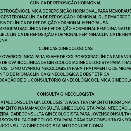
CLÍNICA DE REPOSIÇÃO HORMONAL
 ESTROGÊNIO
CLÍNICA DE REPOSIÇÃO HORMONAL PARA MENOPAU
ROGESTERONA
CLÍNICA DE REPOSIÇÃO HORMONAL QUE EMAGRECE
ESIVO
CLÍNICA DE REPOSIÇÃO HORMONAL MENOPAUSA
A MENOPAUSA
CLÍNICA DE REPOSIÇÃO HORMONAL FEMININA NATU
GEL
CLÍNICA DE REPOSIÇÃO HORMONAL FEMININA
CLÍNICA DE R
RONA
CLÍNICAS GINECOLÓGICAS
E OVÁRIO
CLÍNICA PARA EXAME DE COLPOSCOPIA
CLÍNICA PARA V
E DE OVÁRIO
CLÍNICA DE GINECOLOGIA
GINECOLOGISTA PARA TR
 CISTO NO OVÁRIO
GINECOLOGISTA PARA TRATAMENTO DE MIOM
ENTO DE MIOMA
CLÍNICA GINECOLÓGICA E OBSTÉTRICA
LOCAÇÃO DE DIU
CONSULTÓRIO GINECOLÓGICO
CLÍNICA GINECO
CONSULTA GINECOLOGISTA
NATAL
CONSULTA GINECOLOGISTA PARA TRATAMENTO HORMONA
TAMENTO NA MAMA
CONSULTA GINECOLOGISTA PARA INFECÇÃO U
EIRA IDADE
CONSULTA GINECOLOGISTA PARA JOVENS
CONSULTA
AS
CONSULTA GINECOLOGISTA PARA GRÁVIDAS
CONSULTA GINEC
AR
CONSULTA GINECOLOGISTA ANTICONCEPCIONAL