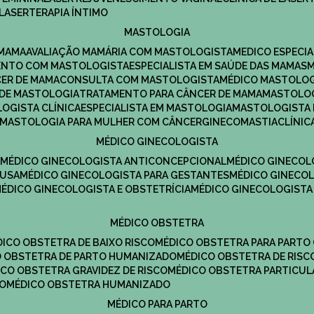
LASERTERAPIA ÍNTIMO
MASTOLOGIA
 MAMA
AVALIAÇÃO MAMÁRIA COM MASTOLOGISTA
MEDICO ESPECI
ENTO COM MASTOLOGISTA
ESPECIALISTA EM SAÚDE DAS MAMAS
CER DE MAMA
CONSULTA COM MASTOLOGISTA
MÉDICO MASTOLO
A DE MASTOLOGIA
TRATAMENTO PARA CÂNCER DE MAMA
MASTOLO
LOGISTA CLÍNICA
ESPECIALISTA EM MASTOLOGIA
MASTOLOGISTA
MASTOLOGIA PARA MULHER COM CÂNCER
GINECOMASTIA
CLÍNI
MÉDICO GINECOLOGISTA
A
MÉDICO GINECOLOGISTA ANTICONCEPCIONAL
MÉDICO GINECOL
AUSA
MÉDICO GINECOLOGISTA PARA GESTANTES
MÉDICO GINECO
MÉDICO GINECOLOGISTA E OBSTETRÍCIA
MÉDICO GINECOLOGISTA
MÉDICO OBSTETRA
ÉDICO OBSTETRA DE BAIXO RISCO
MÉDICO OBSTETRA PARA PARTO
CO OBSTETRA DE PARTO HUMANIZADO
MÉDICO OBSTETRA DE RISC
DICO OBSTETRA GRAVIDEZ DE RISCO
MÉDICO OBSTETRA PARTICUL
DO
MÉDICO OBSTETRA HUMANIZADO
MÉDICO PARA PARTO