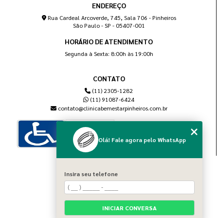
ENDEREÇO
Rua Cardeal Arcoverde, 745, Sala 706 - Pinheiros
São Paulo - SP - 05407-001
HORÁRIO DE ATENDIMENTO
Segunda à Sexta: 8:00h às 19:00h
CONTATO
(11) 2305-1282
(11) 91087-6424
contato@clinicabemestarpinheiros.com.br
Olá! Fale agora pelo WhatsApp
MENU
Insira seu telefone
Home
Sobre nós
Blog
INICIAR CONVERSA
Serviços