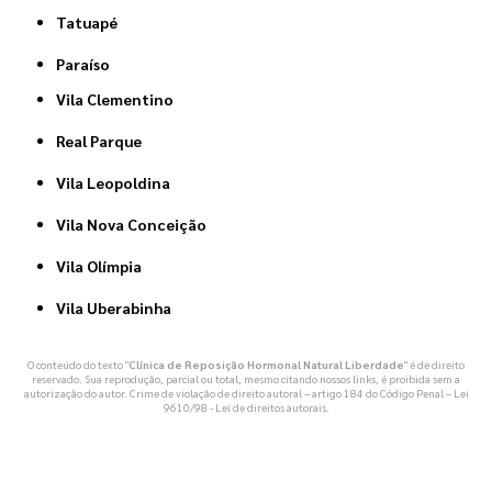
Tatuapé
Paraíso
Vila Clementino
Real Parque
Vila Leopoldina
Vila Nova Conceição
Vila Olímpia
Vila Uberabinha
O conteúdo do texto "
Clínica de Reposição Hormonal Natural Liberdade
" é de direito
reservado. Sua reprodução, parcial ou total, mesmo citando nossos links, é proibida sem a
autorização do autor. Crime de violação de direito autoral – artigo 184 do Código Penal –
Lei
9610/98 - Lei de direitos autorais
.