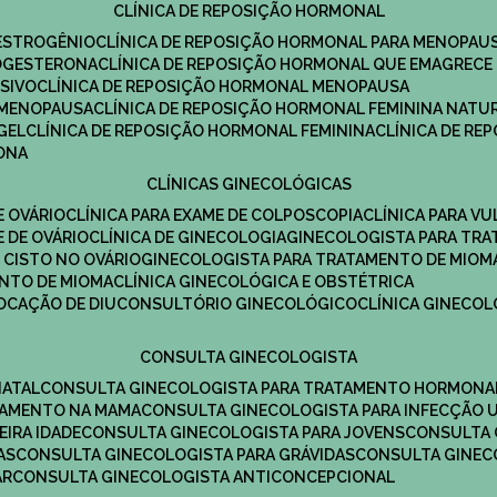
CLÍNICA DE REPOSIÇÃO HORMONAL
 ESTROGÊNIO
CLÍNICA DE REPOSIÇÃO HORMONAL PARA MENOPAU
ROGESTERONA
CLÍNICA DE REPOSIÇÃO HORMONAL QUE EMAGRECE
ESIVO
CLÍNICA DE REPOSIÇÃO HORMONAL MENOPAUSA
A MENOPAUSA
CLÍNICA DE REPOSIÇÃO HORMONAL FEMININA NATU
GEL
CLÍNICA DE REPOSIÇÃO HORMONAL FEMININA
CLÍNICA DE R
RONA
CLÍNICAS GINECOLÓGICAS
E OVÁRIO
CLÍNICA PARA EXAME DE COLPOSCOPIA
CLÍNICA PARA V
E DE OVÁRIO
CLÍNICA DE GINECOLOGIA
GINECOLOGISTA PARA TR
 CISTO NO OVÁRIO
GINECOLOGISTA PARA TRATAMENTO DE MIOM
ENTO DE MIOMA
CLÍNICA GINECOLÓGICA E OBSTÉTRICA
LOCAÇÃO DE DIU
CONSULTÓRIO GINECOLÓGICO
CLÍNICA GINECO
CONSULTA GINECOLOGISTA
NATAL
CONSULTA GINECOLOGISTA PARA TRATAMENTO HORMONA
TAMENTO NA MAMA
CONSULTA GINECOLOGISTA PARA INFECÇÃO U
EIRA IDADE
CONSULTA GINECOLOGISTA PARA JOVENS
CONSULTA
AS
CONSULTA GINECOLOGISTA PARA GRÁVIDAS
CONSULTA GINEC
AR
CONSULTA GINECOLOGISTA ANTICONCEPCIONAL