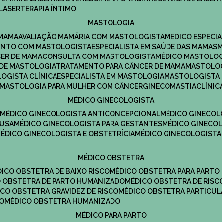
LASERTERAPIA ÍNTIMO
MASTOLOGIA
 MAMA
AVALIAÇÃO MAMÁRIA COM MASTOLOGISTA
MEDICO ESPECI
ENTO COM MASTOLOGISTA
ESPECIALISTA EM SAÚDE DAS MAMAS
CER DE MAMA
CONSULTA COM MASTOLOGISTA
MÉDICO MASTOLO
A DE MASTOLOGIA
TRATAMENTO PARA CÂNCER DE MAMA
MASTOLO
LOGISTA CLÍNICA
ESPECIALISTA EM MASTOLOGIA
MASTOLOGISTA
MASTOLOGIA PARA MULHER COM CÂNCER
GINECOMASTIA
CLÍNI
MÉDICO GINECOLOGISTA
A
MÉDICO GINECOLOGISTA ANTICONCEPCIONAL
MÉDICO GINECOL
AUSA
MÉDICO GINECOLOGISTA PARA GESTANTES
MÉDICO GINECO
MÉDICO GINECOLOGISTA E OBSTETRÍCIA
MÉDICO GINECOLOGISTA
MÉDICO OBSTETRA
ÉDICO OBSTETRA DE BAIXO RISCO
MÉDICO OBSTETRA PARA PARTO
CO OBSTETRA DE PARTO HUMANIZADO
MÉDICO OBSTETRA DE RISC
DICO OBSTETRA GRAVIDEZ DE RISCO
MÉDICO OBSTETRA PARTICUL
DO
MÉDICO OBSTETRA HUMANIZADO
MÉDICO PARA PARTO