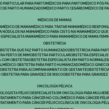
CO PARTICULAR PARA PARTO
MÉDICOS PARA PARTO
MÉDICO PÓS P
CO DE PARTO HUMANIZADO
MÉDICO PARTO CESÁREO
MÉDICO DE P
MÉDICOS DE MAMAS
A
MÉDICO DE MAMA
MÉDICO PARA TRATAR MAMA
MÉDICO RESPONS
ARA NÓDULOS NA MAMA
MÉDICO PARA CISTO NA MAMA
MÉDICO QU
O ESPECIALISTA MAMA
MÉDICO PARA MAMA
MÉDICO DE MAMA FEMI
OBSTETRÍCIA
OBSTETRA QUE FAZ PARTO HUMANIZADO
OBSTETRÍCIA PARA PAR
TRA PERTO DE MIM
OBSTETRA PARTICULAR
OBSTETRA ESPECIALI
A COM OBSTETRA
OBSTETRA ESPECIALISTA EM PARTO NORMAL
E
AL
MÉDICO OBSTETRA PARA PARTO HUMANIZADO
MÉDICO GINEC
OBSTETRA PARA ACOMPANHAMENTO DE GESTANTE
OBSTETRÍCI
O OBSTETRA PARA GRAVIDEZ DE RISCO
OBSTETRA PARA GRAVIDEZ
ONCOLOGÍA PÉLVICA
COLOGISTA PÉLVICO
ESPECIALISTA EM ONCOLOGIA PARA MULHER
TRATAMENTO PARA CÂNCER NO COLO
MÉDICO PARA CÂNCER PÉLV
TRATAMENTO PARA CÂNCER PÉLVICO
CLÍNICA DE ONCOLOGIA PÉL