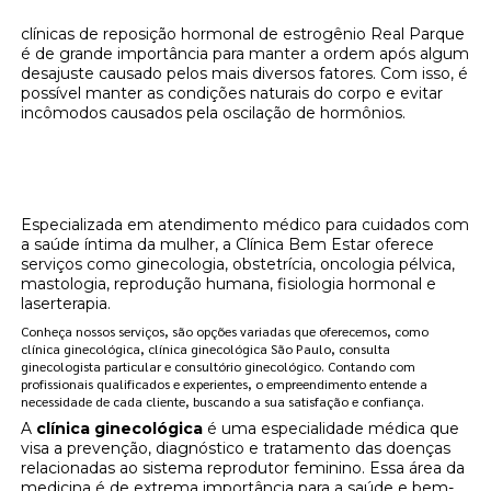
clínicas de reposição hormonal de estrogênio Real Parque
é de grande importância para manter a ordem após algum
desajuste causado pelos mais diversos fatores. Com isso, é
possível manter as condições naturais do corpo e evitar
incômodos causados pela oscilação de hormônios.
Onde encontrar clínicas de reposição
hormonal de estrogênio Real Parque?
Especializada em atendimento médico para cuidados com
a saúde íntima da mulher, a Clínica Bem Estar oferece
serviços como ginecologia, obstetrícia, oncologia pélvica,
mastologia, reprodução humana, fisiologia hormonal e
laserterapia.
Conheça nossos serviços, são opções variadas que oferecemos, como
clínica ginecológica, clínica ginecológica São Paulo, consulta
ginecologista particular e consultório ginecológico. Contando com
profissionais qualificados e experientes, o empreendimento entende a
necessidade de cada cliente, buscando a sua satisfação e confiança.
A
clínica ginecológica
é uma especialidade médica que
visa a prevenção, diagnóstico e tratamento das doenças
relacionadas ao sistema reprodutor feminino. Essa área da
medicina é de extrema importância para a saúde e bem-