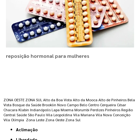
reposição hormonal para mulheres
Regiões onde a atende :
ZONA OESTE
ZONA SUL
Alto da Boa Vista
Alto da Mooca
Alto de Pinheiros
Bela
Vista
Bosque da Saúde
Brooklin Novo
Campo Belo
Centro
Cerqueira César
Chacara Klabin
Indianópolis
Lapa
Moema
Morumbi
Perdizes
Pinheiros
Região
Central
Saúde
São Paulo
Vila Leopoldina
Vila Mariana
Vila Nova Conceição
Vila Olímpia
Zona Leste
Zona Oeste
Zona Sul
Aclimação
Liberdade