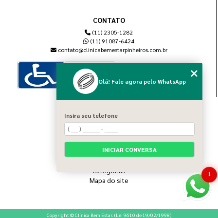
CONTATO
(11) 2305-1282
(11) 91087-6424
contato@clinicabemestarpinheiros.com.br
Olá! Fale agora pelo WhatsApp
MENU
Insira seu telefone
Home
Sobre nós
Blog
INICIAR CONVERSA
Serviços
Contato
Categorias
1
Mapa do site
Copyright © Clínica Bem Estar. (Lei 9610 de 19/02/1998)