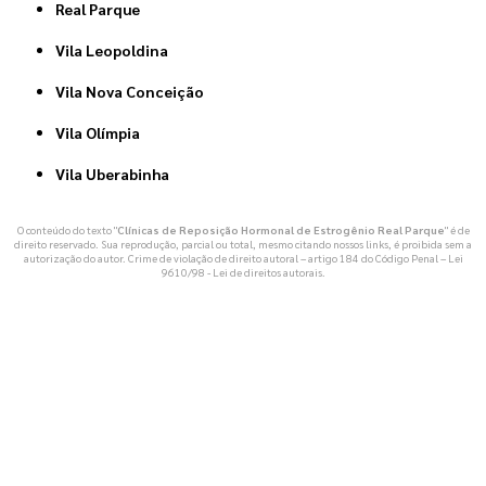
Real Parque
Vila Leopoldina
Vila Nova Conceição
Vila Olímpia
Vila Uberabinha
O conteúdo do texto "
Clínicas de Reposição Hormonal de Estrogênio Real Parque
" é de
direito reservado. Sua reprodução, parcial ou total, mesmo citando nossos links, é proibida sem a
autorização do autor. Crime de violação de direito autoral – artigo 184 do Código Penal –
Lei
9610/98 - Lei de direitos autorais
.