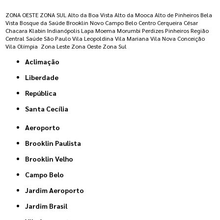
ZONA OESTE
ZONA SUL
Alto da Boa Vista
Alto da Mooca
Alto de Pinheiros
Bela
Vista
Bosque da Saúde
Brooklin Novo
Campo Belo
Centro
Cerqueira César
Chacara Klabin
Indianópolis
Lapa
Moema
Morumbi
Perdizes
Pinheiros
Região
Central
Saúde
São Paulo
Vila Leopoldina
Vila Mariana
Vila Nova Conceição
Vila Olímpia
Zona Leste
Zona Oeste
Zona Sul
Aclimação
Liberdade
República
Santa Cecília
Aeroporto
Brooklin Paulista
Brooklin Velho
Campo Belo
Jardim Aeroporto
Jardim Brasil