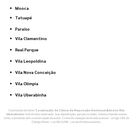
Mooca
Tatuapé
Paraíso
Vila Clementino
Real Parque
Vila Leopoldina
Vila Nova Conceição
Vila Olímpia
Vila Uberabinha
O conteúdo do texto "
Localização de Clínica de Reposição Hormonal Adesivo Vila
Uberabinha
" é de direito reservado. Sua reprodução, parcial ou total, mesmo citando nossos
links, é proibida sem a autorização do autor. Crime de violação de direito autoral – artigo 184 do
Código Penal –
Lei 9610/98 - Lei de direitos autorais
.