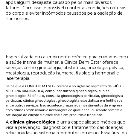
após algum desajuste causado pelos mais diversos
fatores. Com isso, é possível manter as condições naturais
do corpo e evitar incômodos causados pela oscilação de
hormônios.
Onde encontrar localização de clínica de
reposição hormonal adesivo Vila
Uberabinha?
Especializada em atendimento médico para cuidados com
a saúde íntima da mulher, a Clínica Bem Estar oferece
serviços como ginecologia, obstetrícia, oncologia pélvica,
mastologia, reprodução humana, fisiologia hormonal e
laserterapia.
Saiba que a CLINICA BEM ESTAR oferece a solução no segmento de SAÚDE -
MEDICINA DIAGNÓSTICA, como, consultório ginecológico, clínica
ginecológica São Paulo, consulta ginecologista particular, ginecologista
particular, clínica ginecológica, ginecologista especialista em fertilidade,
entre outros serviços. Isso acontece graças aos investimentos da empresa
com ótimos profissionais e instalações de qualidade, buscando sempre a
satisfação do cliente e a excelência em produtos e trabalhos.
A
clínica ginecológica
é uma especialidade médica que
visa a prevenção, diagnóstico e tratamento das doenças
relacionadas ao sistema reprodutor feminino. Essa área da