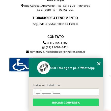
Rua Cardeal Arcoverde, 745, Sala 706 - Pinheiros
São Paulo - SP - 05407-001
HORÁRIO DE ATENDIMENTO
Segunda à Sexta: 8:00h às 19:00h
CONTATO
(11) 2305-1282
(11) 91087-6424
contato@clinicabemestarpinheiros.com.br
Olá! Fale agora pelo WhatsApp
MENU
Insira seu telefone
Home
Sobre nós
Blog
INICIAR CONVERSA
Serviços
Contato