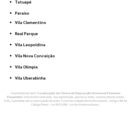
Tatuapé
Paraíso
Vila Clementino
Real Parque
Vila Leopoldina
Vila Nova Conceição
Vila Olímpia
Vila Uberabinha
O conteúdo do texto "
Localização de Clínica de Reposição Hormonal Feminina
Pacaembu
" é de direito reservado. Sua reprodução, parcial ou total, mesmo citando nossos
links, é proibida sem a autorização do autor. Crime de violação de direito autoral – artigo 184 do
Código Penal –
Lei 9610/98 - Lei de direitos autorais
.