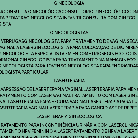
GINECOLOGIA
R​
CONSULTA GINECOLÓGICA​
CONSULTORIO GINECOLÓGICO​
CO
TA PEDIATRA​
GINECOLOGISTA INFANTIL​
CONSULTA COM GINECOL
GISTA
GINECOLOGISTAS
E VERRUGAS
GINECOLOGISTA PARA TRATAMENTO DE VAGINA SECA
AGINAL A LASER
GINECOLOGISTA PARA COLOCAÇÃO DE DIU MIRE
GINECOLOGISTA ESPECIALISTA EM ENDOMETRIOSE
GINECOLOGI
HORMONAL
GINECOLOGISTA PARA TRATAMENTO NA MAMA
GINECO
GINECOLOGISTA PARA JOVENS
GINECOLOGISTA PARA ENGRAVIDA
COLOGISTA PARTICULAR
LASERTERAPIA
LVAR
SESSÃO DE LASERTERAPIA​ VAGINAL
LASERTERAPIA PARA ME
TRATAMENTO COM LASER VAGINAL
TRATAMENTO COM LASER GIN
INAL
LASERTERAPIA PARA SECURA VAGINAL​
LASERTERAPIA PARA L
LASERTERAPIA VAGINAL​
LASERTERAPIA PARA CANDIDÍASE DE REPE
LASERTERAPIA GINECOLÓGICA
TRATAMENTO PARA INCONTINÊNCIA URINÁRIA COM LASER
CLÍNI
ATAMENTO HPV FEMININO A LASER
TRATAMENTO DE HPV A LASER
FEMININA
LASER REJUVENESCIMENTO VAGINAL
CLÍNICA DE LASER