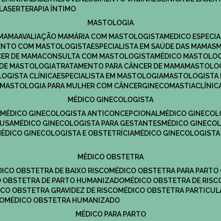
LASERTERAPIA ÍNTIMO
MASTOLOGIA
 MAMA
AVALIAÇÃO MAMÁRIA COM MASTOLOGISTA
MEDICO ESPECI
ENTO COM MASTOLOGISTA
ESPECIALISTA EM SAÚDE DAS MAMAS
CER DE MAMA
CONSULTA COM MASTOLOGISTA
MÉDICO MASTOLO
A DE MASTOLOGIA
TRATAMENTO PARA CÂNCER DE MAMA
MASTOLO
LOGISTA CLÍNICA
ESPECIALISTA EM MASTOLOGIA
MASTOLOGISTA
MASTOLOGIA PARA MULHER COM CÂNCER
GINECOMASTIA
CLÍNI
MÉDICO GINECOLOGISTA
A
MÉDICO GINECOLOGISTA ANTICONCEPCIONAL
MÉDICO GINECOL
AUSA
MÉDICO GINECOLOGISTA PARA GESTANTES
MÉDICO GINECO
MÉDICO GINECOLOGISTA E OBSTETRÍCIA
MÉDICO GINECOLOGISTA
MÉDICO OBSTETRA
ÉDICO OBSTETRA DE BAIXO RISCO
MÉDICO OBSTETRA PARA PARTO
CO OBSTETRA DE PARTO HUMANIZADO
MÉDICO OBSTETRA DE RISC
DICO OBSTETRA GRAVIDEZ DE RISCO
MÉDICO OBSTETRA PARTICUL
DO
MÉDICO OBSTETRA HUMANIZADO
MÉDICO PARA PARTO