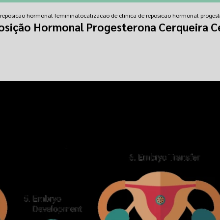
e reposicao hormonal feminina
localizacao de clinica de reposicao hormonal progest
posição Hormonal Progesterona Cerqueira C