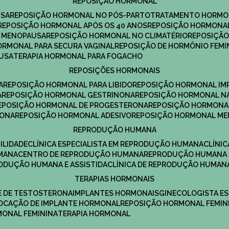
REPOSIÇÃO HORMONAL
USA
REPOSIÇÃO HORMONAL NO PÓS-PARTO
TRATAMENTO HORMO
REPOSIÇÃO HORMONAL APÓS OS 40 ANOS
REPOSIÇÃO HORMONAL
A MENOPAUSA
REPOSIÇÃO HORMONAL NO CLIMATÉRIO
REPOSIÇÃ
HORMONAL PARA SECURA VAGINAL
REPOSIÇÃO DE HORMÔNIO FEMI
AUSA
TERAPIA HORMONAL PARA FOGACHO
REPOSIÇÕES HORMONAIS
A
REPOSIÇÃO HORMONAL PARA LIBIDO
REPOSIÇÃO HORMONAL IM
A
REPOSIÇÃO HORMONAL GESTRINONA
REPOSIÇÃO HORMONAL N
REPOSIÇÃO HORMONAL DE PROGESTERONA
REPOSIÇÃO HORMONA
RONA
REPOSIÇÃO HORMONAL ADESIVO
REPOSIÇÃO HORMONAL M
REPRODUÇÃO HUMANA
ILIDADE
CLÍNICA ESPECIALISTA EM REPRODUÇÃO HUMANA
CLÍNI
MANA
CENTRO DE REPRODUÇÃO HUMANA
REPRODUÇÃO HUMANA 
RODUÇÃO HUMANA E ASSISTIDA
CLÍNICA DE REPRODUÇÃO HUMAN
TERAPIAS HORMONAIS
E DE TESTOSTERONA
IMPLANTES HORMONAIS
GINECOLOGISTA E
OLOCAÇÃO DE IMPLANTE HORMONAL
REPOSIÇÃO HORMONAL FEMIN
RMONAL FEMININA
TERAPIA HORMONAL