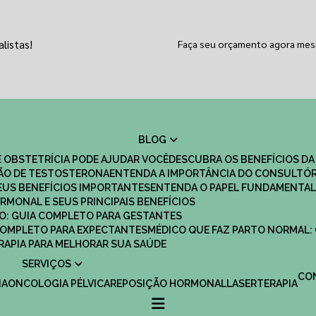
listas!
Faça seu orçamento agora me
BLOG
 OBSTETRÍCIA PODE AJUDAR VOCÊ
DESCUBRA OS BENEFÍCIOS DA
ÇÃO DE TESTOSTERONA
ENTENDA A IMPORTÂNCIA DO CONSULTÓR
EUS BENEFÍCIOS IMPORTANTES
ENTENDA O PAPEL FUNDAMENTAL
RMONAL E SEUS PRINCIPAIS BENEFÍCIOS
SCO: GUIA COMPLETO PARA GESTANTES
 COMPLETO PARA EXPECTANTES
MÉDICO QUE FAZ PARTO NORMAL:
TERAPIA PARA MELHORAR SUA SAÚDE
SERVIÇOS
C
IA
ONCOLOGIA PÉLVICA
REPOSIÇÃO HORMONAL
LASERTERAPIA