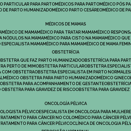
CO PARTICULAR PARA PARTO
MÉDICOS PARA PARTO
MÉDICO PÓS P
CO DE PARTO HUMANIZADO
MÉDICO PARTO CESÁREO
MÉDICO DE P
MÉDICOS DE MAMAS
A
MÉDICO DE MAMA
MÉDICO PARA TRATAR MAMA
MÉDICO RESPONS
ARA NÓDULOS NA MAMA
MÉDICO PARA CISTO NA MAMA
MÉDICO QU
O ESPECIALISTA MAMA
MÉDICO PARA MAMA
MÉDICO DE MAMA FEMI
OBSTETRÍCIA
OBSTETRA QUE FAZ PARTO HUMANIZADO
OBSTETRÍCIA PARA PAR
TRA PERTO DE MIM
OBSTETRA PARTICULAR
OBSTETRA ESPECIALI
A COM OBSTETRA
OBSTETRA ESPECIALISTA EM PARTO NORMAL
E
AL
MÉDICO OBSTETRA PARA PARTO HUMANIZADO
MÉDICO GINEC
OBSTETRA PARA ACOMPANHAMENTO DE GESTANTE
OBSTETRÍCI
O OBSTETRA PARA GRAVIDEZ DE RISCO
OBSTETRA PARA GRAVIDEZ
ONCOLOGÍA PÉLVICA
COLOGISTA PÉLVICO
ESPECIALISTA EM ONCOLOGIA PARA MULHER
TRATAMENTO PARA CÂNCER NO COLO
MÉDICO PARA CÂNCER PÉLV
TRATAMENTO PARA CÂNCER PÉLVICO
CLÍNICA DE ONCOLOGIA PÉL