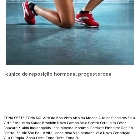
clínica de reposição hormonal progesterona
Regiões onde a atende :
ZONA OESTE
ZONA SUL
Alto da Boa Vista
Alto da Mooca
Alto de Pinheiros
Bela
Vista
Bosque da Saúde
Brooklin Novo
Campo Belo
Centro
Cerqueira César
Chacara Klabin
Indianópolis
Lapa
Moema
Morumbi
Perdizes
Pinheiros
Região
Central
Saúde
São Paulo
Vila Leopoldina
Vila Mariana
Vila Nova Conceição
Vila Olímpia
Zona Leste
Zona Oeste
Zona Sul