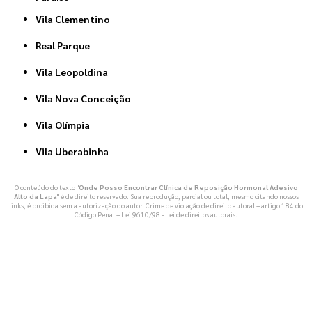
Vila Clementino
Real Parque
Vila Leopoldina
Vila Nova Conceição
Vila Olímpia
Vila Uberabinha
O conteúdo do texto "
Onde Posso Encontrar Clínica de Reposição Hormonal Adesivo
Alto da Lapa
" é de direito reservado. Sua reprodução, parcial ou total, mesmo citando nossos
links, é proibida sem a autorização do autor. Crime de violação de direito autoral – artigo 184 do
Código Penal –
Lei 9610/98 - Lei de direitos autorais
.