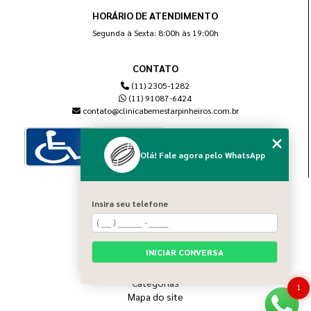
HORÁRIO DE ATENDIMENTO
Segunda à Sexta: 8:00h às 19:00h
CONTATO
(11) 2305-1282
(11) 91087-6424
contato@clinicabemestarpinheiros.com.br
Olá! Fale agora pelo WhatsApp
MENU
Insira seu telefone
Home
Sobre nós
Blog
INICIAR CONVERSA
Serviços
Contato
Categorias
1
Mapa do site