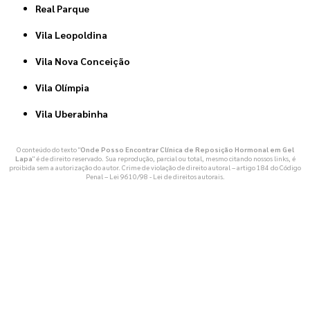
Real Parque
Vila Leopoldina
Vila Nova Conceição
Vila Olímpia
Vila Uberabinha
O conteúdo do texto "
Onde Posso Encontrar Clínica de Reposição Hormonal em Gel
Lapa
" é de direito reservado. Sua reprodução, parcial ou total, mesmo citando nossos links, é
proibida sem a autorização do autor. Crime de violação de direito autoral – artigo 184 do Código
Penal –
Lei 9610/98 - Lei de direitos autorais
.