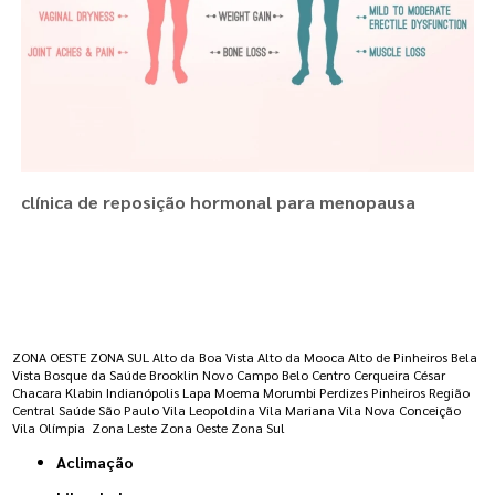
clínica de reposição hormonal para menopausa
Regiões onde a atende :
ZONA OESTE
ZONA SUL
Alto da Boa Vista
Alto da Mooca
Alto de Pinheiros
Bela
Vista
Bosque da Saúde
Brooklin Novo
Campo Belo
Centro
Cerqueira César
Chacara Klabin
Indianópolis
Lapa
Moema
Morumbi
Perdizes
Pinheiros
Região
Central
Saúde
São Paulo
Vila Leopoldina
Vila Mariana
Vila Nova Conceição
Vila Olímpia
Zona Leste
Zona Oeste
Zona Sul
Aclimação