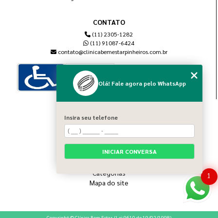
CONTATO
(11) 2305-1282
(11) 91087-6424
contato@clinicabemestarpinheiros.com.br
Olá! Fale agora pelo WhatsApp
MENU
Insira seu telefone
Home
Sobre nós
Blog
INICIAR CONVERSA
Serviços
Contato
Categorias
1
Mapa do site
Copyright © Clínica Bem Estar. (Lei 9610 de 19/02/1998)