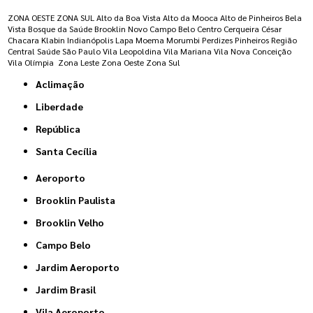
ZONA OESTE
ZONA SUL
Alto da Boa Vista
Alto da Mooca
Alto de Pinheiros
Bela
Vista
Bosque da Saúde
Brooklin Novo
Campo Belo
Centro
Cerqueira César
Chacara Klabin
Indianópolis
Lapa
Moema
Morumbi
Perdizes
Pinheiros
Região
Central
Saúde
São Paulo
Vila Leopoldina
Vila Mariana
Vila Nova Conceição
Vila Olímpia
Zona Leste
Zona Oeste
Zona Sul
Aclimação
Liberdade
República
Santa Cecília
Aeroporto
Brooklin Paulista
Brooklin Velho
Campo Belo
Jardim Aeroporto
Jardim Brasil
Vila Aeroporto