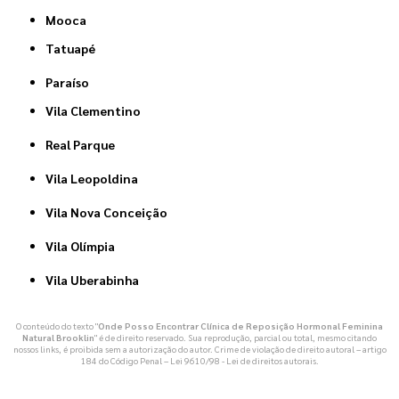
Mooca
Tatuapé
Paraíso
Vila Clementino
Real Parque
Vila Leopoldina
Vila Nova Conceição
Vila Olímpia
Vila Uberabinha
O conteúdo do texto "
Onde Posso Encontrar Clínica de Reposição Hormonal Feminina
Natural Brooklin
" é de direito reservado. Sua reprodução, parcial ou total, mesmo citando
nossos links, é proibida sem a autorização do autor. Crime de violação de direito autoral – artigo
184 do Código Penal –
Lei 9610/98 - Lei de direitos autorais
.