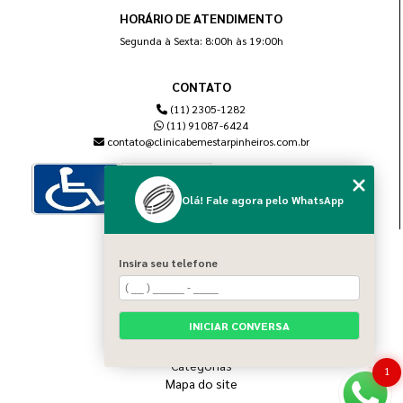
HORÁRIO DE ATENDIMENTO
Segunda à Sexta: 8:00h às 19:00h
CONTATO
(11) 2305-1282
(11) 91087-6424
contato@clinicabemestarpinheiros.com.br
Olá! Fale agora pelo WhatsApp
MENU
Insira seu telefone
Home
Sobre nós
Blog
INICIAR CONVERSA
Serviços
Contato
Categorias
1
Mapa do site