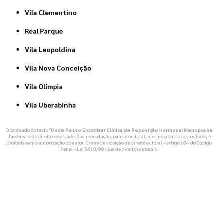
Vila Clementino
Real Parque
Vila Leopoldina
Vila Nova Conceição
Vila Olímpia
Vila Uberabinha
O conteúdo do texto "
Onde Posso Encontrar Clínica de Reposição Hormonal Menopausa
Jardins
" é de direito reservado. Sua reprodução, parcial ou total, mesmo citando nossos links, é
proibida sem a autorização do autor. Crime de violação de direito autoral – artigo 184 do Código
Penal –
Lei 9610/98 - Lei de direitos autorais
.