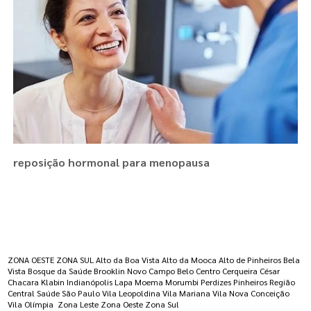
reposição hormonal para menopausa
Regiões onde a atende :
ZONA OESTE
ZONA SUL
Alto da Boa Vista
Alto da Mooca
Alto de Pinheiros
Bela
Vista
Bosque da Saúde
Brooklin Novo
Campo Belo
Centro
Cerqueira César
Chacara Klabin
Indianópolis
Lapa
Moema
Morumbi
Perdizes
Pinheiros
Região
Central
Saúde
São Paulo
Vila Leopoldina
Vila Mariana
Vila Nova Conceição
Vila Olímpia
Zona Leste
Zona Oeste
Zona Sul