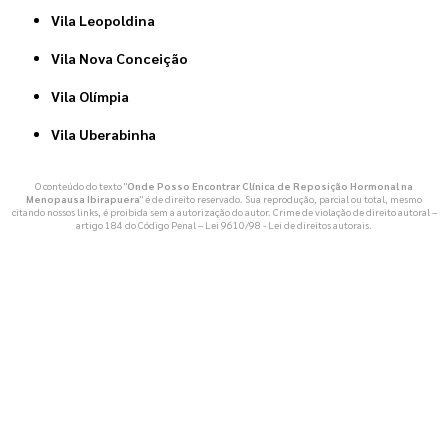
Vila Leopoldina
Vila Nova Conceição
Vila Olímpia
Vila Uberabinha
O conteúdo do texto "
Onde Posso Encontrar Clínica de Reposição Hormonal na
Menopausa Ibirapuera
" é de direito reservado. Sua reprodução, parcial ou total, mesmo
citando nossos links, é proibida sem a autorização do autor. Crime de violação de direito autoral –
artigo 184 do Código Penal –
Lei 9610/98 - Lei de direitos autorais
.