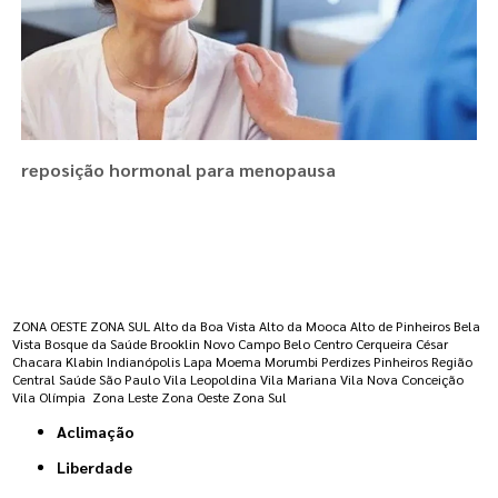
reposição hormonal para menopausa
Regiões onde a atende :
ZONA OESTE
ZONA SUL
Alto da Boa Vista
Alto da Mooca
Alto de Pinheiros
Bela
Vista
Bosque da Saúde
Brooklin Novo
Campo Belo
Centro
Cerqueira César
Chacara Klabin
Indianópolis
Lapa
Moema
Morumbi
Perdizes
Pinheiros
Região
Central
Saúde
São Paulo
Vila Leopoldina
Vila Mariana
Vila Nova Conceição
Vila Olímpia
Zona Leste
Zona Oeste
Zona Sul
Aclimação
Liberdade