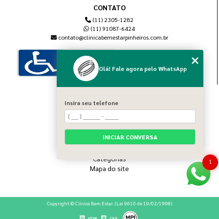
CONTATO
(11) 2305-1282
(11) 91087-6424
contato@clinicabemestarpinheiros.com.br
Olá! Fale agora pelo WhatsApp
MENU
Insira seu telefone
Home
Sobre nós
Blog
INICIAR CONVERSA
Serviços
Contato
Categorias
1
Mapa do site
Copyright © Clínica Bem Estar. (Lei 9610 de 19/02/1998)
HTML
CSS