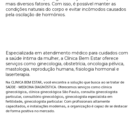
mais diversos fatores. Com isso, é possível manter as
condições naturais do corpo e evitar incômodos causados
pela oscilação de hormônios.
Onde encontrar onde posso encontrar
clínica de reposição hormonal que
emagrece Brooklin Novo?
Especializada em atendimento médico para cuidados com
a saúde íntima da mulher, a Clínica Bem Estar oferece
serviços como ginecologia, obstetrícia, oncologia pélvica,
mastologia, reprodução humana, fisiologia hormonal e
laserterapia.
Na CLINICA BEM ESTAR, você encontra a solução que busca ao se tratar de
SAÚDE - MEDICINA DIAGNÓSTICA. Oferecemos serviços como clínica
ginecológica, clínica ginecológica São Paulo, consulta ginecologista
particular, consultório ginecológico, ginecologista especialista em
fertilidade, ginecologista particular. Com profissionais altamente
capacitados, e instalações modernas, a organização é capaz de se destacar
de forma positiva no mercado.
Clínica Bem Estar: Sua Melhor Opção de
Clínica Ginecológica em São Paulo