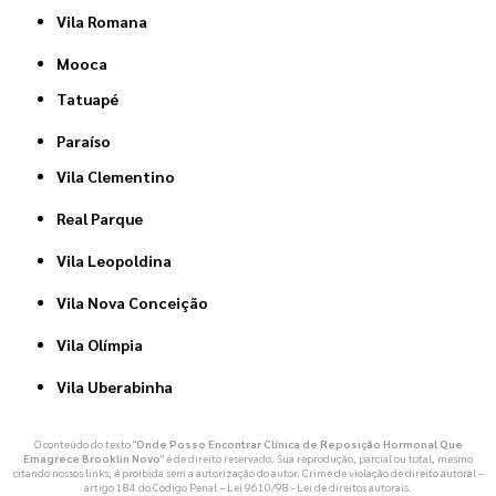
Vila Romana
Mooca
Tatuapé
Paraíso
Vila Clementino
Real Parque
Vila Leopoldina
Vila Nova Conceição
Vila Olímpia
Vila Uberabinha
O conteúdo do texto "
Onde Posso Encontrar Clínica de Reposição Hormonal Que
Emagrece Brooklin Novo
" é de direito reservado. Sua reprodução, parcial ou total, mesmo
citando nossos links, é proibida sem a autorização do autor. Crime de violação de direito autoral –
artigo 184 do Código Penal –
Lei 9610/98 - Lei de direitos autorais
.