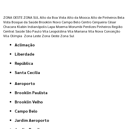
Regiões onde a atende :
ZONA OESTE
ZONA SUL
Alto da Boa Vista
Alto da Mooca
Alto de Pinheiros
Bela
Vista
Bosque da Saúde
Brooklin Novo
Campo Belo
Centro
Cerqueira César
Chacara Klabin
Indianópolis
Lapa
Moema
Morumbi
Perdizes
Pinheiros
Região
Central
Saúde
São Paulo
Vila Leopoldina
Vila Mariana
Vila Nova Conceição
Vila Olímpia
Zona Leste
Zona Oeste
Zona Sul
Aclimação
Liberdade
República
Santa Cecília
Aeroporto
Brooklin Paulista
Brooklin Velho
Campo Belo
Jardim Aeroporto