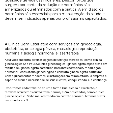
qualidade de vida das mulheres. Desconfortos que
surgem por conta da redução de hormônios são
amenizados ou eliminados com a prática. Além disso, os
hormônios são essenciais para a manutenção da saúde e
devem ser indicados apenas por profissionais capacitados.
Onde encontrar clínica de reposição
hormonal adesivo Jardim Paulista?
A Clínica Bem Estar atua com serviços em ginecologia,
obstetrícia, oncologia pélvica, mastologia, reprodução
humana, fisiologia hormonal e laserterapia.
Aqui você encontra diversas opções de serviços oferecidos, como clínica
ginecológica São Paulo,clínica ginecológica, ginecologista especialista em
fertilidade, ginecologista particular, implantes hormonais, modulação
hormonal, consultório ginecológico e consulta ginecologista particular.
Com equipamentos modernos, e instalações em ótimo estado, a empresa é
capaz de suprir a necessidade de seus clientes, conquistando sua confiança.
Executamos cada trabalho de uma forma Qualificada e excelente, e
também oferecemos outros trabalhamos, além dos citados, como clínica
ginecológica e . Saiba mais entrando em contato conosco. Teremos prazer
em atender você!