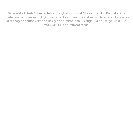
O conteúdo do texto "
Clínica de Reposição Hormonal Adesivo Jardim Paulista
" é de
direito reservado. Sua reprodução, parcial ou total, mesmo citando nossos links, é proibida sem a
autorização do autor. Crime de violação de direito autoral – artigo 184 do Código Penal –
Lei
9610/98 - Lei de direitos autorais
.