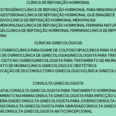
CLÍNICA DE REPOSIÇÃO HORMONAL
 ESTROGÊNIO
CLÍNICA DE REPOSIÇÃO HORMONAL PARA MENOPAU
ROGESTERONA
CLÍNICA DE REPOSIÇÃO HORMONAL QUE EMAGRECE
ESIVO
CLÍNICA DE REPOSIÇÃO HORMONAL MENOPAUSA
A MENOPAUSA
CLÍNICA DE REPOSIÇÃO HORMONAL FEMININA NATU
GEL
CLÍNICA DE REPOSIÇÃO HORMONAL FEMININA
CLÍNICA DE R
RONA
CLÍNICAS GINECOLÓGICAS
E OVÁRIO
CLÍNICA PARA EXAME DE COLPOSCOPIA
CLÍNICA PARA V
E DE OVÁRIO
CLÍNICA DE GINECOLOGIA
GINECOLOGISTA PARA TR
 CISTO NO OVÁRIO
GINECOLOGISTA PARA TRATAMENTO DE MIOM
ENTO DE MIOMA
CLÍNICA GINECOLÓGICA E OBSTÉTRICA
LOCAÇÃO DE DIU
CONSULTÓRIO GINECOLÓGICO
CLÍNICA GINECO
CONSULTA GINECOLOGISTA
NATAL
CONSULTA GINECOLOGISTA PARA TRATAMENTO HORMONA
TAMENTO NA MAMA
CONSULTA GINECOLOGISTA PARA INFECÇÃO U
EIRA IDADE
CONSULTA GINECOLOGISTA PARA JOVENS
CONSULTA
AS
CONSULTA GINECOLOGISTA PARA GRÁVIDAS
CONSULTA GINEC
AR
CONSULTA GINECOLOGISTA ANTICONCEPCIONAL