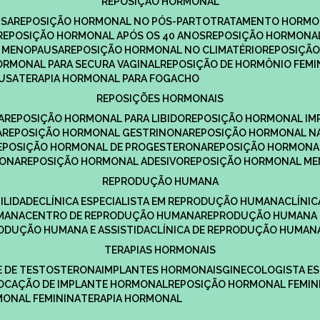
REPOSIÇÃO HORMONAL
USA
REPOSIÇÃO HORMONAL NO PÓS-PARTO
TRATAMENTO HORMO
REPOSIÇÃO HORMONAL APÓS OS 40 ANOS
REPOSIÇÃO HORMONAL
A MENOPAUSA
REPOSIÇÃO HORMONAL NO CLIMATÉRIO
REPOSIÇÃ
HORMONAL PARA SECURA VAGINAL
REPOSIÇÃO DE HORMÔNIO FEMI
AUSA
TERAPIA HORMONAL PARA FOGACHO
REPOSIÇÕES HORMONAIS
A
REPOSIÇÃO HORMONAL PARA LIBIDO
REPOSIÇÃO HORMONAL IM
A
REPOSIÇÃO HORMONAL GESTRINONA
REPOSIÇÃO HORMONAL N
REPOSIÇÃO HORMONAL DE PROGESTERONA
REPOSIÇÃO HORMONA
RONA
REPOSIÇÃO HORMONAL ADESIVO
REPOSIÇÃO HORMONAL M
REPRODUÇÃO HUMANA
ILIDADE
CLÍNICA ESPECIALISTA EM REPRODUÇÃO HUMANA
CLÍNI
MANA
CENTRO DE REPRODUÇÃO HUMANA
REPRODUÇÃO HUMANA 
RODUÇÃO HUMANA E ASSISTIDA
CLÍNICA DE REPRODUÇÃO HUMAN
TERAPIAS HORMONAIS
E DE TESTOSTERONA
IMPLANTES HORMONAIS
GINECOLOGISTA E
OLOCAÇÃO DE IMPLANTE HORMONAL
REPOSIÇÃO HORMONAL FEMIN
RMONAL FEMININA
TERAPIA HORMONAL