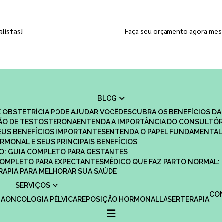
listas!
Faça seu orçamento agora me
BLOG
 OBSTETRÍCIA PODE AJUDAR VOCÊ
DESCUBRA OS BENEFÍCIOS DA
ÇÃO DE TESTOSTERONA
ENTENDA A IMPORTÂNCIA DO CONSULTÓR
EUS BENEFÍCIOS IMPORTANTES
ENTENDA O PAPEL FUNDAMENTAL
RMONAL E SEUS PRINCIPAIS BENEFÍCIOS
SCO: GUIA COMPLETO PARA GESTANTES
 COMPLETO PARA EXPECTANTES
MÉDICO QUE FAZ PARTO NORMAL:
TERAPIA PARA MELHORAR SUA SAÚDE
SERVIÇOS
C
IA
ONCOLOGIA PÉLVICA
REPOSIÇÃO HORMONAL
LASERTERAPIA