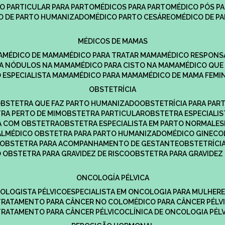
CO PARTICULAR PARA PARTO
MÉDICOS PARA PARTO
MÉDICO PÓS P
CO DE PARTO HUMANIZADO
MÉDICO PARTO CESÁREO
MÉDICO DE P
MÉDICOS DE MAMAS
A
MÉDICO DE MAMA
MÉDICO PARA TRATAR MAMA
MÉDICO RESPONS
ARA NÓDULOS NA MAMA
MÉDICO PARA CISTO NA MAMA
MÉDICO QU
O ESPECIALISTA MAMA
MÉDICO PARA MAMA
MÉDICO DE MAMA FEMI
OBSTETRÍCIA
OBSTETRA QUE FAZ PARTO HUMANIZADO
OBSTETRÍCIA PARA PAR
TRA PERTO DE MIM
OBSTETRA PARTICULAR
OBSTETRA ESPECIALI
A COM OBSTETRA
OBSTETRA ESPECIALISTA EM PARTO NORMAL
E
AL
MÉDICO OBSTETRA PARA PARTO HUMANIZADO
MÉDICO GINEC
OBSTETRA PARA ACOMPANHAMENTO DE GESTANTE
OBSTETRÍCI
O OBSTETRA PARA GRAVIDEZ DE RISCO
OBSTETRA PARA GRAVIDEZ
ONCOLOGÍA PÉLVICA
COLOGISTA PÉLVICO
ESPECIALISTA EM ONCOLOGIA PARA MULHER
TRATAMENTO PARA CÂNCER NO COLO
MÉDICO PARA CÂNCER PÉLV
TRATAMENTO PARA CÂNCER PÉLVICO
CLÍNICA DE ONCOLOGIA PÉL