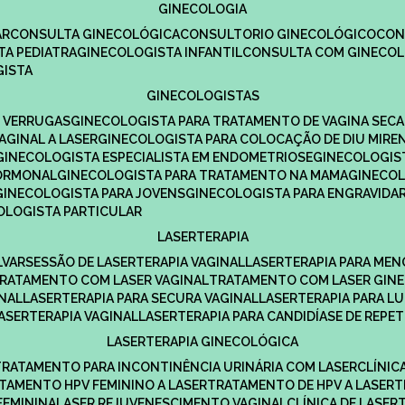
GINECOLOGIA
R​
CONSULTA GINECOLÓGICA​
CONSULTORIO GINECOLÓGICO​
CO
TA PEDIATRA​
GINECOLOGISTA INFANTIL​
CONSULTA COM GINECOL
GISTA
GINECOLOGISTAS
E VERRUGAS
GINECOLOGISTA PARA TRATAMENTO DE VAGINA SECA
AGINAL A LASER
GINECOLOGISTA PARA COLOCAÇÃO DE DIU MIRE
GINECOLOGISTA ESPECIALISTA EM ENDOMETRIOSE
GINECOLOGI
HORMONAL
GINECOLOGISTA PARA TRATAMENTO NA MAMA
GINECO
GINECOLOGISTA PARA JOVENS
GINECOLOGISTA PARA ENGRAVIDA
COLOGISTA PARTICULAR
LASERTERAPIA
LVAR
SESSÃO DE LASERTERAPIA​ VAGINAL
LASERTERAPIA PARA ME
TRATAMENTO COM LASER VAGINAL
TRATAMENTO COM LASER GIN
INAL
LASERTERAPIA PARA SECURA VAGINAL​
LASERTERAPIA PARA L
LASERTERAPIA VAGINAL​
LASERTERAPIA PARA CANDIDÍASE DE REPE
LASERTERAPIA GINECOLÓGICA
TRATAMENTO PARA INCONTINÊNCIA URINÁRIA COM LASER
CLÍNI
ATAMENTO HPV FEMININO A LASER
TRATAMENTO DE HPV A LASER
FEMININA
LASER REJUVENESCIMENTO VAGINAL
CLÍNICA DE LASER