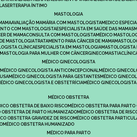
LASERTERAPIA ÍNTIMO
MASTOLOGIA
 MAMA
AVALIAÇÃO MAMÁRIA COM MASTOLOGISTA
MEDICO ESPECI
ENTO COM MASTOLOGISTA
ESPECIALISTA EM SAÚDE DAS MAMAS
CER DE MAMA
CONSULTA COM MASTOLOGISTA
MÉDICO MASTOLO
A DE MASTOLOGIA
TRATAMENTO PARA CÂNCER DE MAMA
MASTOLO
LOGISTA CLÍNICA
ESPECIALISTA EM MASTOLOGIA
MASTOLOGISTA
MASTOLOGIA PARA MULHER COM CÂNCER
GINECOMASTIA
CLÍNI
MÉDICO GINECOLOGISTA
A
MÉDICO GINECOLOGISTA ANTICONCEPCIONAL
MÉDICO GINECOL
AUSA
MÉDICO GINECOLOGISTA PARA GESTANTES
MÉDICO GINECO
MÉDICO GINECOLOGISTA E OBSTETRÍCIA
MÉDICO GINECOLOGISTA
MÉDICO OBSTETRA
ÉDICO OBSTETRA DE BAIXO RISCO
MÉDICO OBSTETRA PARA PARTO
CO OBSTETRA DE PARTO HUMANIZADO
MÉDICO OBSTETRA DE RISC
DICO OBSTETRA GRAVIDEZ DE RISCO
MÉDICO OBSTETRA PARTICUL
DO
MÉDICO OBSTETRA HUMANIZADO
MÉDICO PARA PARTO