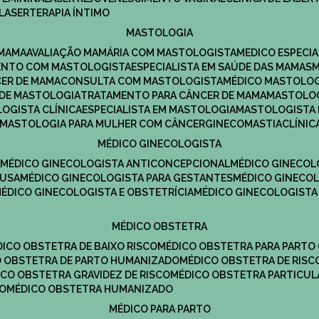
LASERTERAPIA ÍNTIMO
MASTOLOGIA
 MAMA
AVALIAÇÃO MAMÁRIA COM MASTOLOGISTA
MEDICO ESPECI
ENTO COM MASTOLOGISTA
ESPECIALISTA EM SAÚDE DAS MAMAS
CER DE MAMA
CONSULTA COM MASTOLOGISTA
MÉDICO MASTOLO
A DE MASTOLOGIA
TRATAMENTO PARA CÂNCER DE MAMA
MASTOLO
LOGISTA CLÍNICA
ESPECIALISTA EM MASTOLOGIA
MASTOLOGISTA
MASTOLOGIA PARA MULHER COM CÂNCER
GINECOMASTIA
CLÍNI
MÉDICO GINECOLOGISTA
A
MÉDICO GINECOLOGISTA ANTICONCEPCIONAL
MÉDICO GINECOL
AUSA
MÉDICO GINECOLOGISTA PARA GESTANTES
MÉDICO GINECO
MÉDICO GINECOLOGISTA E OBSTETRÍCIA
MÉDICO GINECOLOGISTA
MÉDICO OBSTETRA
ÉDICO OBSTETRA DE BAIXO RISCO
MÉDICO OBSTETRA PARA PARTO
CO OBSTETRA DE PARTO HUMANIZADO
MÉDICO OBSTETRA DE RISC
DICO OBSTETRA GRAVIDEZ DE RISCO
MÉDICO OBSTETRA PARTICUL
DO
MÉDICO OBSTETRA HUMANIZADO
MÉDICO PARA PARTO