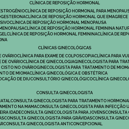
CLÍNICA DE REPOSIÇÃO HORMONAL
 ESTROGÊNIO
CLÍNICA DE REPOSIÇÃO HORMONAL PARA MENOPAU
ROGESTERONA
CLÍNICA DE REPOSIÇÃO HORMONAL QUE EMAGRECE
ESIVO
CLÍNICA DE REPOSIÇÃO HORMONAL MENOPAUSA
A MENOPAUSA
CLÍNICA DE REPOSIÇÃO HORMONAL FEMININA NATU
GEL
CLÍNICA DE REPOSIÇÃO HORMONAL FEMININA
CLÍNICA DE R
RONA
CLÍNICAS GINECOLÓGICAS
E OVÁRIO
CLÍNICA PARA EXAME DE COLPOSCOPIA
CLÍNICA PARA V
E DE OVÁRIO
CLÍNICA DE GINECOLOGIA
GINECOLOGISTA PARA TR
 CISTO NO OVÁRIO
GINECOLOGISTA PARA TRATAMENTO DE MIOM
ENTO DE MIOMA
CLÍNICA GINECOLÓGICA E OBSTÉTRICA
LOCAÇÃO DE DIU
CONSULTÓRIO GINECOLÓGICO
CLÍNICA GINECO
CONSULTA GINECOLOGISTA
NATAL
CONSULTA GINECOLOGISTA PARA TRATAMENTO HORMONA
TAMENTO NA MAMA
CONSULTA GINECOLOGISTA PARA INFECÇÃO U
EIRA IDADE
CONSULTA GINECOLOGISTA PARA JOVENS
CONSULTA
AS
CONSULTA GINECOLOGISTA PARA GRÁVIDAS
CONSULTA GINEC
AR
CONSULTA GINECOLOGISTA ANTICONCEPCIONAL