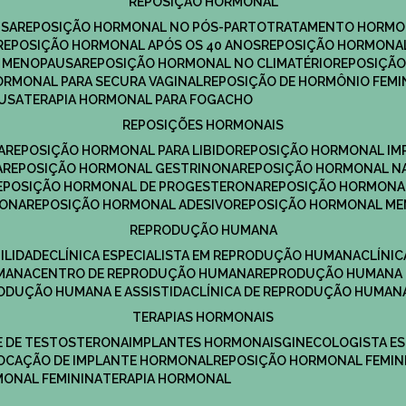
REPOSIÇÃO HORMONAL
USA
REPOSIÇÃO HORMONAL NO PÓS-PARTO
TRATAMENTO HORMO
REPOSIÇÃO HORMONAL APÓS OS 40 ANOS
REPOSIÇÃO HORMONAL
A MENOPAUSA
REPOSIÇÃO HORMONAL NO CLIMATÉRIO
REPOSIÇÃ
HORMONAL PARA SECURA VAGINAL
REPOSIÇÃO DE HORMÔNIO FEMI
AUSA
TERAPIA HORMONAL PARA FOGACHO
REPOSIÇÕES HORMONAIS
A
REPOSIÇÃO HORMONAL PARA LIBIDO
REPOSIÇÃO HORMONAL IM
A
REPOSIÇÃO HORMONAL GESTRINONA
REPOSIÇÃO HORMONAL N
REPOSIÇÃO HORMONAL DE PROGESTERONA
REPOSIÇÃO HORMONA
RONA
REPOSIÇÃO HORMONAL ADESIVO
REPOSIÇÃO HORMONAL M
REPRODUÇÃO HUMANA
ILIDADE
CLÍNICA ESPECIALISTA EM REPRODUÇÃO HUMANA
CLÍNI
MANA
CENTRO DE REPRODUÇÃO HUMANA
REPRODUÇÃO HUMANA 
RODUÇÃO HUMANA E ASSISTIDA
CLÍNICA DE REPRODUÇÃO HUMAN
TERAPIAS HORMONAIS
E DE TESTOSTERONA
IMPLANTES HORMONAIS
GINECOLOGISTA E
OLOCAÇÃO DE IMPLANTE HORMONAL
REPOSIÇÃO HORMONAL FEMIN
RMONAL FEMININA
TERAPIA HORMONAL