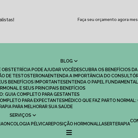
listas!
Faça seu orçamento agora me
BLOG
 OBSTETRÍCIA PODE AJUDAR VOCÊ
DESCUBRA OS BENEFÍCIOS DA
ÇÃO DE TESTOSTERONA
ENTENDA A IMPORTÂNCIA DO CONSULTÓR
EUS BENEFÍCIOS IMPORTANTES
ENTENDA O PAPEL FUNDAMENTAL
RMONAL E SEUS PRINCIPAIS BENEFÍCIOS
SCO: GUIA COMPLETO PARA GESTANTES
 COMPLETO PARA EXPECTANTES
MÉDICO QUE FAZ PARTO NORMAL:
TERAPIA PARA MELHORAR SUA SAÚDE
SERVIÇOS
C
IA
ONCOLOGIA PÉLVICA
REPOSIÇÃO HORMONAL
LASERTERAPIA