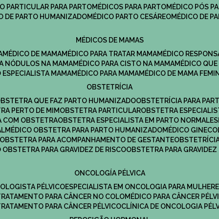
CO PARTICULAR PARA PARTO
MÉDICOS PARA PARTO
MÉDICO PÓS P
CO DE PARTO HUMANIZADO
MÉDICO PARTO CESÁREO
MÉDICO DE P
MÉDICOS DE MAMAS
A
MÉDICO DE MAMA
MÉDICO PARA TRATAR MAMA
MÉDICO RESPONS
ARA NÓDULOS NA MAMA
MÉDICO PARA CISTO NA MAMA
MÉDICO QU
O ESPECIALISTA MAMA
MÉDICO PARA MAMA
MÉDICO DE MAMA FEMI
OBSTETRÍCIA
OBSTETRA QUE FAZ PARTO HUMANIZADO
OBSTETRÍCIA PARA PAR
TRA PERTO DE MIM
OBSTETRA PARTICULAR
OBSTETRA ESPECIALI
A COM OBSTETRA
OBSTETRA ESPECIALISTA EM PARTO NORMAL
E
AL
MÉDICO OBSTETRA PARA PARTO HUMANIZADO
MÉDICO GINEC
OBSTETRA PARA ACOMPANHAMENTO DE GESTANTE
OBSTETRÍCI
O OBSTETRA PARA GRAVIDEZ DE RISCO
OBSTETRA PARA GRAVIDEZ
ONCOLOGÍA PÉLVICA
COLOGISTA PÉLVICO
ESPECIALISTA EM ONCOLOGIA PARA MULHER
TRATAMENTO PARA CÂNCER NO COLO
MÉDICO PARA CÂNCER PÉLV
TRATAMENTO PARA CÂNCER PÉLVICO
CLÍNICA DE ONCOLOGIA PÉL