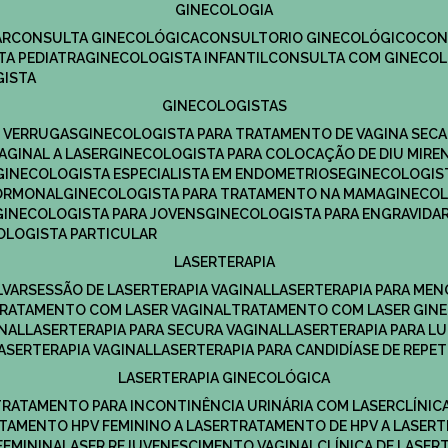
GINECOLOGIA
R​
CONSULTA GINECOLÓGICA​
CONSULTORIO GINECOLÓGICO​
CO
TA PEDIATRA​
GINECOLOGISTA INFANTIL​
CONSULTA COM GINECOL
GISTA
GINECOLOGISTAS
E VERRUGAS
GINECOLOGISTA PARA TRATAMENTO DE VAGINA SECA
AGINAL A LASER
GINECOLOGISTA PARA COLOCAÇÃO DE DIU MIRE
GINECOLOGISTA ESPECIALISTA EM ENDOMETRIOSE
GINECOLOGI
HORMONAL
GINECOLOGISTA PARA TRATAMENTO NA MAMA
GINECO
GINECOLOGISTA PARA JOVENS
GINECOLOGISTA PARA ENGRAVIDA
COLOGISTA PARTICULAR
LASERTERAPIA
LVAR
SESSÃO DE LASERTERAPIA​ VAGINAL
LASERTERAPIA PARA ME
TRATAMENTO COM LASER VAGINAL
TRATAMENTO COM LASER GIN
INAL
LASERTERAPIA PARA SECURA VAGINAL​
LASERTERAPIA PARA L
LASERTERAPIA VAGINAL​
LASERTERAPIA PARA CANDIDÍASE DE REPE
LASERTERAPIA GINECOLÓGICA
TRATAMENTO PARA INCONTINÊNCIA URINÁRIA COM LASER
CLÍNI
ATAMENTO HPV FEMININO A LASER
TRATAMENTO DE HPV A LASER
FEMININA
LASER REJUVENESCIMENTO VAGINAL
CLÍNICA DE LASER