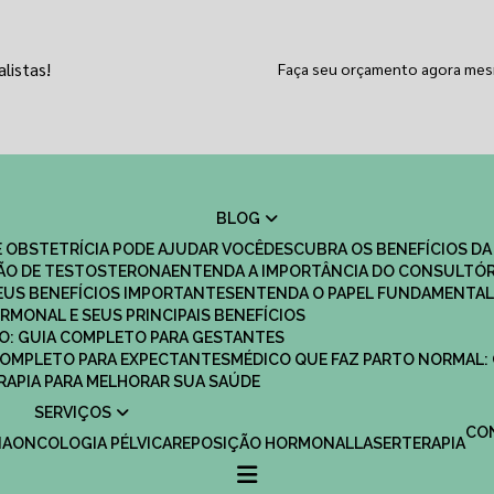
listas!
Faça seu orçamento agora me
BLOG
 OBSTETRÍCIA PODE AJUDAR VOCÊ
DESCUBRA OS BENEFÍCIOS DA
ÇÃO DE TESTOSTERONA
ENTENDA A IMPORTÂNCIA DO CONSULTÓR
EUS BENEFÍCIOS IMPORTANTES
ENTENDA O PAPEL FUNDAMENTAL
RMONAL E SEUS PRINCIPAIS BENEFÍCIOS
SCO: GUIA COMPLETO PARA GESTANTES
 COMPLETO PARA EXPECTANTES
MÉDICO QUE FAZ PARTO NORMAL:
TERAPIA PARA MELHORAR SUA SAÚDE
SERVIÇOS
C
IA
ONCOLOGIA PÉLVICA
REPOSIÇÃO HORMONAL
LASERTERAPIA