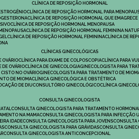
CLÍNICA DE REPOSIÇÃO HORMONAL
 ESTROGÊNIO
CLÍNICA DE REPOSIÇÃO HORMONAL PARA MENOPAU
ROGESTERONA
CLÍNICA DE REPOSIÇÃO HORMONAL QUE EMAGRECE
ESIVO
CLÍNICA DE REPOSIÇÃO HORMONAL MENOPAUSA
A MENOPAUSA
CLÍNICA DE REPOSIÇÃO HORMONAL FEMININA NATU
GEL
CLÍNICA DE REPOSIÇÃO HORMONAL FEMININA
CLÍNICA DE R
RONA
CLÍNICAS GINECOLÓGICAS
E OVÁRIO
CLÍNICA PARA EXAME DE COLPOSCOPIA
CLÍNICA PARA V
E DE OVÁRIO
CLÍNICA DE GINECOLOGIA
GINECOLOGISTA PARA TR
 CISTO NO OVÁRIO
GINECOLOGISTA PARA TRATAMENTO DE MIOM
ENTO DE MIOMA
CLÍNICA GINECOLÓGICA E OBSTÉTRICA
LOCAÇÃO DE DIU
CONSULTÓRIO GINECOLÓGICO
CLÍNICA GINECO
CONSULTA GINECOLOGISTA
NATAL
CONSULTA GINECOLOGISTA PARA TRATAMENTO HORMONA
TAMENTO NA MAMA
CONSULTA GINECOLOGISTA PARA INFECÇÃO U
EIRA IDADE
CONSULTA GINECOLOGISTA PARA JOVENS
CONSULTA
AS
CONSULTA GINECOLOGISTA PARA GRÁVIDAS
CONSULTA GINEC
AR
CONSULTA GINECOLOGISTA ANTICONCEPCIONAL