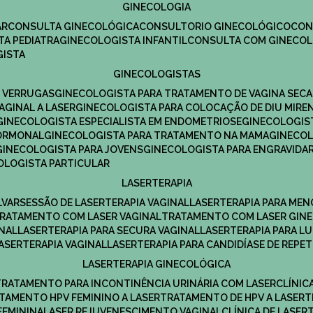
GINECOLOGIA
R​
CONSULTA GINECOLÓGICA​
CONSULTORIO GINECOLÓGICO​
CO
TA PEDIATRA​
GINECOLOGISTA INFANTIL​
CONSULTA COM GINECOL
GISTA
GINECOLOGISTAS
E VERRUGAS
GINECOLOGISTA PARA TRATAMENTO DE VAGINA SECA
AGINAL A LASER
GINECOLOGISTA PARA COLOCAÇÃO DE DIU MIRE
GINECOLOGISTA ESPECIALISTA EM ENDOMETRIOSE
GINECOLOGI
HORMONAL
GINECOLOGISTA PARA TRATAMENTO NA MAMA
GINECO
GINECOLOGISTA PARA JOVENS
GINECOLOGISTA PARA ENGRAVIDA
COLOGISTA PARTICULAR
LASERTERAPIA
LVAR
SESSÃO DE LASERTERAPIA​ VAGINAL
LASERTERAPIA PARA ME
TRATAMENTO COM LASER VAGINAL
TRATAMENTO COM LASER GIN
INAL
LASERTERAPIA PARA SECURA VAGINAL​
LASERTERAPIA PARA L
LASERTERAPIA VAGINAL​
LASERTERAPIA PARA CANDIDÍASE DE REPE
LASERTERAPIA GINECOLÓGICA
TRATAMENTO PARA INCONTINÊNCIA URINÁRIA COM LASER
CLÍNI
ATAMENTO HPV FEMININO A LASER
TRATAMENTO DE HPV A LASER
FEMININA
LASER REJUVENESCIMENTO VAGINAL
CLÍNICA DE LASER