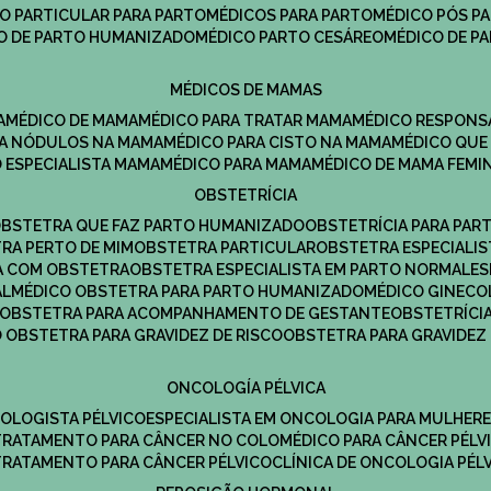
CO PARTICULAR PARA PARTO
MÉDICOS PARA PARTO
MÉDICO PÓS P
CO DE PARTO HUMANIZADO
MÉDICO PARTO CESÁREO
MÉDICO DE P
MÉDICOS DE MAMAS
A
MÉDICO DE MAMA
MÉDICO PARA TRATAR MAMA
MÉDICO RESPONS
ARA NÓDULOS NA MAMA
MÉDICO PARA CISTO NA MAMA
MÉDICO QU
O ESPECIALISTA MAMA
MÉDICO PARA MAMA
MÉDICO DE MAMA FEMI
OBSTETRÍCIA
OBSTETRA QUE FAZ PARTO HUMANIZADO
OBSTETRÍCIA PARA PAR
TRA PERTO DE MIM
OBSTETRA PARTICULAR
OBSTETRA ESPECIALI
A COM OBSTETRA
OBSTETRA ESPECIALISTA EM PARTO NORMAL
E
AL
MÉDICO OBSTETRA PARA PARTO HUMANIZADO
MÉDICO GINEC
OBSTETRA PARA ACOMPANHAMENTO DE GESTANTE
OBSTETRÍCI
O OBSTETRA PARA GRAVIDEZ DE RISCO
OBSTETRA PARA GRAVIDEZ
ONCOLOGÍA PÉLVICA
COLOGISTA PÉLVICO
ESPECIALISTA EM ONCOLOGIA PARA MULHER
TRATAMENTO PARA CÂNCER NO COLO
MÉDICO PARA CÂNCER PÉLV
TRATAMENTO PARA CÂNCER PÉLVICO
CLÍNICA DE ONCOLOGIA PÉL