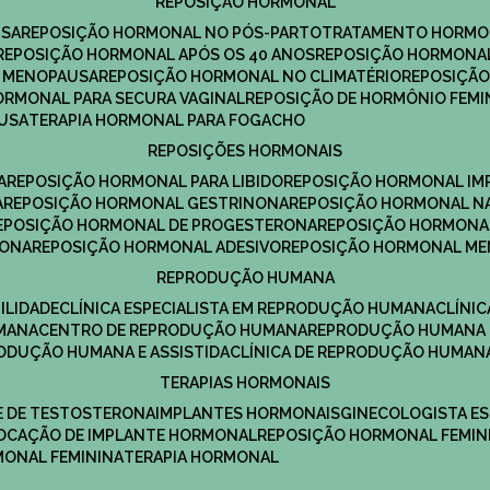
REPOSIÇÃO HORMONAL
USA
REPOSIÇÃO HORMONAL NO PÓS-PARTO
TRATAMENTO HORMO
REPOSIÇÃO HORMONAL APÓS OS 40 ANOS
REPOSIÇÃO HORMONAL
A MENOPAUSA
REPOSIÇÃO HORMONAL NO CLIMATÉRIO
REPOSIÇÃ
HORMONAL PARA SECURA VAGINAL
REPOSIÇÃO DE HORMÔNIO FEMI
AUSA
TERAPIA HORMONAL PARA FOGACHO
REPOSIÇÕES HORMONAIS
A
REPOSIÇÃO HORMONAL PARA LIBIDO
REPOSIÇÃO HORMONAL IM
A
REPOSIÇÃO HORMONAL GESTRINONA
REPOSIÇÃO HORMONAL N
REPOSIÇÃO HORMONAL DE PROGESTERONA
REPOSIÇÃO HORMONA
RONA
REPOSIÇÃO HORMONAL ADESIVO
REPOSIÇÃO HORMONAL M
REPRODUÇÃO HUMANA
ILIDADE
CLÍNICA ESPECIALISTA EM REPRODUÇÃO HUMANA
CLÍNI
MANA
CENTRO DE REPRODUÇÃO HUMANA
REPRODUÇÃO HUMANA 
RODUÇÃO HUMANA E ASSISTIDA
CLÍNICA DE REPRODUÇÃO HUMAN
TERAPIAS HORMONAIS
E DE TESTOSTERONA
IMPLANTES HORMONAIS
GINECOLOGISTA E
OLOCAÇÃO DE IMPLANTE HORMONAL
REPOSIÇÃO HORMONAL FEMIN
RMONAL FEMININA
TERAPIA HORMONAL