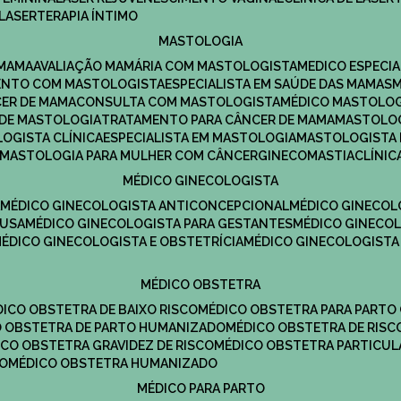
LASERTERAPIA ÍNTIMO
MASTOLOGIA
 MAMA
AVALIAÇÃO MAMÁRIA COM MASTOLOGISTA
MEDICO ESPECI
ENTO COM MASTOLOGISTA
ESPECIALISTA EM SAÚDE DAS MAMAS
CER DE MAMA
CONSULTA COM MASTOLOGISTA
MÉDICO MASTOLO
A DE MASTOLOGIA
TRATAMENTO PARA CÂNCER DE MAMA
MASTOLO
LOGISTA CLÍNICA
ESPECIALISTA EM MASTOLOGIA
MASTOLOGISTA
MASTOLOGIA PARA MULHER COM CÂNCER
GINECOMASTIA
CLÍNI
MÉDICO GINECOLOGISTA
A
MÉDICO GINECOLOGISTA ANTICONCEPCIONAL
MÉDICO GINECOL
AUSA
MÉDICO GINECOLOGISTA PARA GESTANTES
MÉDICO GINECO
MÉDICO GINECOLOGISTA E OBSTETRÍCIA
MÉDICO GINECOLOGISTA
MÉDICO OBSTETRA
ÉDICO OBSTETRA DE BAIXO RISCO
MÉDICO OBSTETRA PARA PARTO
CO OBSTETRA DE PARTO HUMANIZADO
MÉDICO OBSTETRA DE RISC
DICO OBSTETRA GRAVIDEZ DE RISCO
MÉDICO OBSTETRA PARTICUL
DO
MÉDICO OBSTETRA HUMANIZADO
MÉDICO PARA PARTO