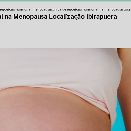
e reposicao hormonal menopausa
clinica de reposicao hormonal na menopausa local
l na Menopausa Localização Ibirapuera