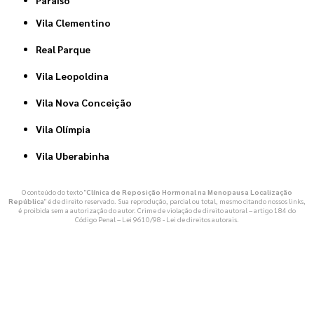
Vila Clementino
Real Parque
Vila Leopoldina
Vila Nova Conceição
Vila Olímpia
Vila Uberabinha
O conteúdo do texto "
Clínica de Reposição Hormonal na Menopausa Localização
República
" é de direito reservado. Sua reprodução, parcial ou total, mesmo citando nossos links,
é proibida sem a autorização do autor. Crime de violação de direito autoral – artigo 184 do
Código Penal –
Lei 9610/98 - Lei de direitos autorais
.