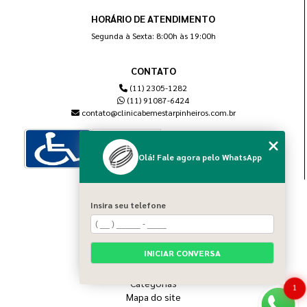
HORÁRIO DE ATENDIMENTO
Segunda à Sexta: 8:00h às 19:00h
CONTATO
(11) 2305-1282
(11) 91087-6424
contato@clinicabemestarpinheiros.com.br
Olá! Fale agora pelo WhatsApp
MENU
Insira seu telefone
Home
Sobre nós
Blog
INICIAR CONVERSA
Serviços
Contato
Categorias
1
Mapa do site