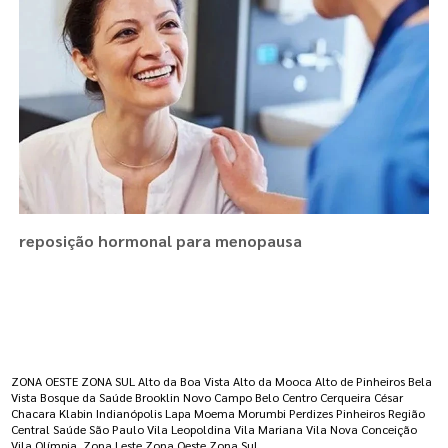
reposição hormonal para menopausa
Regiões onde a atende :
ZONA OESTE
ZONA SUL
Alto da Boa Vista
Alto da Mooca
Alto de Pinheiros
Bela
Vista
Bosque da Saúde
Brooklin Novo
Campo Belo
Centro
Cerqueira César
Chacara Klabin
Indianópolis
Lapa
Moema
Morumbi
Perdizes
Pinheiros
Região
Central
Saúde
São Paulo
Vila Leopoldina
Vila Mariana
Vila Nova Conceição
Vila Olímpia
Zona Leste
Zona Oeste
Zona Sul