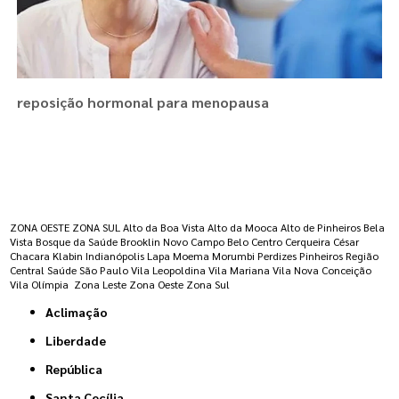
reposição hormonal para menopausa
Regiões onde a atende :
ZONA OESTE
ZONA SUL
Alto da Boa Vista
Alto da Mooca
Alto de Pinheiros
Bela
Vista
Bosque da Saúde
Brooklin Novo
Campo Belo
Centro
Cerqueira César
Chacara Klabin
Indianópolis
Lapa
Moema
Morumbi
Perdizes
Pinheiros
Região
Central
Saúde
São Paulo
Vila Leopoldina
Vila Mariana
Vila Nova Conceição
Vila Olímpia
Zona Leste
Zona Oeste
Zona Sul
Aclimação
Liberdade
República
Santa Cecília