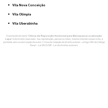
Vila Nova Conceição
Vila Olímpia
Vila Uberabinha
O conteúdo do texto "
Clínica de Reposição Hormonal para Menopausa Localização
Lapa
" é de direito reservado. Sua reprodução, parcial ou total, mesmo citando nossos links, é
proibida sem a autorização do autor. Crime de violação de direito autoral – artigo 184 do Código
Penal –
Lei 9610/98 - Lei de direitos autorais
.