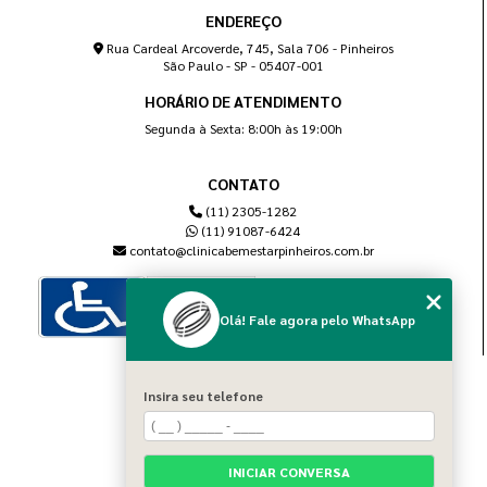
ENDEREÇO
Rua Cardeal Arcoverde, 745, Sala 706 - Pinheiros
São Paulo - SP - 05407-001
HORÁRIO DE ATENDIMENTO
Segunda à Sexta: 8:00h às 19:00h
CONTATO
(11) 2305-1282
(11) 91087-6424
contato@clinicabemestarpinheiros.com.br
Olá! Fale agora pelo WhatsApp
MENU
Insira seu telefone
Home
Sobre nós
Blog
INICIAR CONVERSA
Serviços