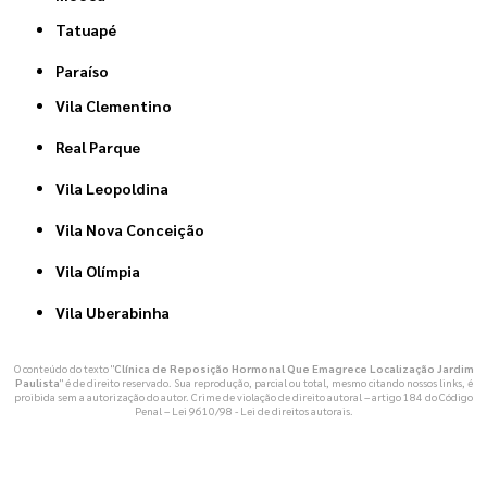
Tatuapé
Paraíso
Vila Clementino
Real Parque
Vila Leopoldina
Vila Nova Conceição
Vila Olímpia
Vila Uberabinha
O conteúdo do texto "
Clínica de Reposição Hormonal Que Emagrece Localização Jardim
Paulista
" é de direito reservado. Sua reprodução, parcial ou total, mesmo citando nossos links, é
proibida sem a autorização do autor. Crime de violação de direito autoral – artigo 184 do Código
Penal –
Lei 9610/98 - Lei de direitos autorais
.