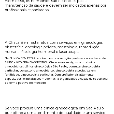
Além disso, os hormônios são essenciais para a
manutenção da saúde e devem ser indicados apenas por
profissionais capacitados.
Onde encontrar clínica de reposição
hormonal que emagrece localização Jardim
Paulista?
A Clínica Bem Estar atua com serviços em ginecologia,
obstetrícia, oncologia pélvica, mastologia, reprodução
humana, fisiologia hormonal e laserterapia.
Na CLINICA BEM ESTAR, você encontra a solução que busca ao se tratar de
SAÚDE - MEDICINA DIAGNÓSTICA. Oferecemos serviços como clínica
ginecológica, clínica ginecológica São Paulo, consulta ginecologista
particular, consultório ginecológico, ginecologista especialista em
fertilidade, ginecologista particular. Com profissionais altamente
capacitados, e instalações modernas, a organização é capaz de se destacar
de forma positiva no mercado.
Clínica Bem Estar: Sua Melhor Opção de
Clínica Ginecológica em São Paulo
Se você procura uma clínica ginecológica em São Paulo
que ofereça um atendimento de qualidade e um serviço