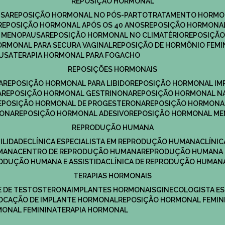
REPOSIÇÃO HORMONAL
USA
REPOSIÇÃO HORMONAL NO PÓS-PARTO
TRATAMENTO HORMO
REPOSIÇÃO HORMONAL APÓS OS 40 ANOS
REPOSIÇÃO HORMONAL
A MENOPAUSA
REPOSIÇÃO HORMONAL NO CLIMATÉRIO
REPOSIÇÃ
HORMONAL PARA SECURA VAGINAL
REPOSIÇÃO DE HORMÔNIO FEMI
AUSA
TERAPIA HORMONAL PARA FOGACHO
REPOSIÇÕES HORMONAIS
A
REPOSIÇÃO HORMONAL PARA LIBIDO
REPOSIÇÃO HORMONAL IM
A
REPOSIÇÃO HORMONAL GESTRINONA
REPOSIÇÃO HORMONAL N
REPOSIÇÃO HORMONAL DE PROGESTERONA
REPOSIÇÃO HORMONA
RONA
REPOSIÇÃO HORMONAL ADESIVO
REPOSIÇÃO HORMONAL M
REPRODUÇÃO HUMANA
ILIDADE
CLÍNICA ESPECIALISTA EM REPRODUÇÃO HUMANA
CLÍNI
MANA
CENTRO DE REPRODUÇÃO HUMANA
REPRODUÇÃO HUMANA 
RODUÇÃO HUMANA E ASSISTIDA
CLÍNICA DE REPRODUÇÃO HUMAN
TERAPIAS HORMONAIS
E DE TESTOSTERONA
IMPLANTES HORMONAIS
GINECOLOGISTA E
OLOCAÇÃO DE IMPLANTE HORMONAL
REPOSIÇÃO HORMONAL FEMIN
RMONAL FEMININA
TERAPIA HORMONAL