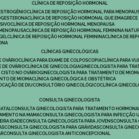
CLÍNICA DE REPOSIÇÃO HORMONAL
 ESTROGÊNIO
CLÍNICA DE REPOSIÇÃO HORMONAL PARA MENOPAU
ROGESTERONA
CLÍNICA DE REPOSIÇÃO HORMONAL QUE EMAGRECE
ESIVO
CLÍNICA DE REPOSIÇÃO HORMONAL MENOPAUSA
A MENOPAUSA
CLÍNICA DE REPOSIÇÃO HORMONAL FEMININA NATU
GEL
CLÍNICA DE REPOSIÇÃO HORMONAL FEMININA
CLÍNICA DE R
RONA
CLÍNICAS GINECOLÓGICAS
E OVÁRIO
CLÍNICA PARA EXAME DE COLPOSCOPIA
CLÍNICA PARA V
E DE OVÁRIO
CLÍNICA DE GINECOLOGIA
GINECOLOGISTA PARA TR
 CISTO NO OVÁRIO
GINECOLOGISTA PARA TRATAMENTO DE MIOM
ENTO DE MIOMA
CLÍNICA GINECOLÓGICA E OBSTÉTRICA
LOCAÇÃO DE DIU
CONSULTÓRIO GINECOLÓGICO
CLÍNICA GINECO
CONSULTA GINECOLOGISTA
NATAL
CONSULTA GINECOLOGISTA PARA TRATAMENTO HORMONA
TAMENTO NA MAMA
CONSULTA GINECOLOGISTA PARA INFECÇÃO U
EIRA IDADE
CONSULTA GINECOLOGISTA PARA JOVENS
CONSULTA
AS
CONSULTA GINECOLOGISTA PARA GRÁVIDAS
CONSULTA GINEC
AR
CONSULTA GINECOLOGISTA ANTICONCEPCIONAL