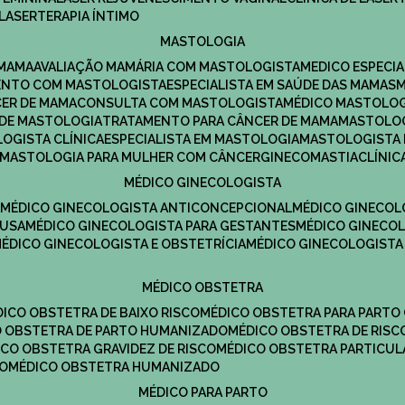
LASERTERAPIA ÍNTIMO
MASTOLOGIA
 MAMA
AVALIAÇÃO MAMÁRIA COM MASTOLOGISTA
MEDICO ESPECI
ENTO COM MASTOLOGISTA
ESPECIALISTA EM SAÚDE DAS MAMAS
CER DE MAMA
CONSULTA COM MASTOLOGISTA
MÉDICO MASTOLO
A DE MASTOLOGIA
TRATAMENTO PARA CÂNCER DE MAMA
MASTOLO
LOGISTA CLÍNICA
ESPECIALISTA EM MASTOLOGIA
MASTOLOGISTA
MASTOLOGIA PARA MULHER COM CÂNCER
GINECOMASTIA
CLÍNI
MÉDICO GINECOLOGISTA
A
MÉDICO GINECOLOGISTA ANTICONCEPCIONAL
MÉDICO GINECOL
AUSA
MÉDICO GINECOLOGISTA PARA GESTANTES
MÉDICO GINECO
MÉDICO GINECOLOGISTA E OBSTETRÍCIA
MÉDICO GINECOLOGISTA
MÉDICO OBSTETRA
ÉDICO OBSTETRA DE BAIXO RISCO
MÉDICO OBSTETRA PARA PARTO
CO OBSTETRA DE PARTO HUMANIZADO
MÉDICO OBSTETRA DE RISC
DICO OBSTETRA GRAVIDEZ DE RISCO
MÉDICO OBSTETRA PARTICUL
DO
MÉDICO OBSTETRA HUMANIZADO
MÉDICO PARA PARTO