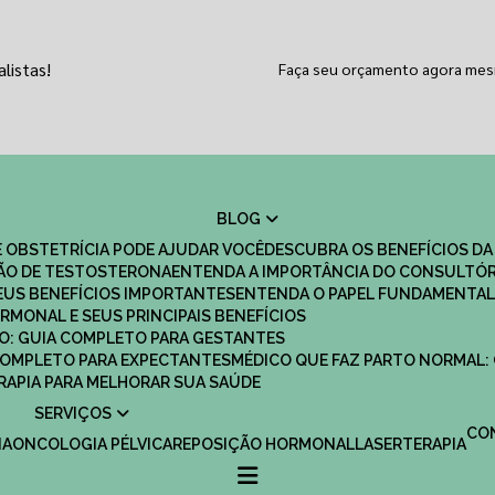
listas!
Faça seu orçamento agora me
BLOG
 OBSTETRÍCIA PODE AJUDAR VOCÊ
DESCUBRA OS BENEFÍCIOS DA
ÇÃO DE TESTOSTERONA
ENTENDA A IMPORTÂNCIA DO CONSULTÓR
EUS BENEFÍCIOS IMPORTANTES
ENTENDA O PAPEL FUNDAMENTAL
RMONAL E SEUS PRINCIPAIS BENEFÍCIOS
SCO: GUIA COMPLETO PARA GESTANTES
 COMPLETO PARA EXPECTANTES
MÉDICO QUE FAZ PARTO NORMAL:
TERAPIA PARA MELHORAR SUA SAÚDE
SERVIÇOS
C
IA
ONCOLOGIA PÉLVICA
REPOSIÇÃO HORMONAL
LASERTERAPIA