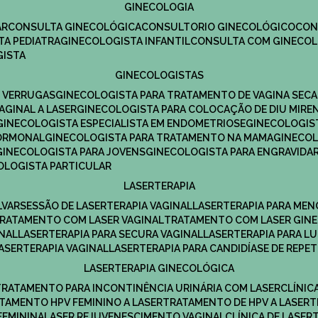
GINECOLOGIA
R​
CONSULTA GINECOLÓGICA​
CONSULTORIO GINECOLÓGICO​
CO
TA PEDIATRA​
GINECOLOGISTA INFANTIL​
CONSULTA COM GINECOL
GISTA
GINECOLOGISTAS
E VERRUGAS
GINECOLOGISTA PARA TRATAMENTO DE VAGINA SECA
AGINAL A LASER
GINECOLOGISTA PARA COLOCAÇÃO DE DIU MIRE
GINECOLOGISTA ESPECIALISTA EM ENDOMETRIOSE
GINECOLOGI
HORMONAL
GINECOLOGISTA PARA TRATAMENTO NA MAMA
GINECO
GINECOLOGISTA PARA JOVENS
GINECOLOGISTA PARA ENGRAVIDA
COLOGISTA PARTICULAR
LASERTERAPIA
LVAR
SESSÃO DE LASERTERAPIA​ VAGINAL
LASERTERAPIA PARA ME
TRATAMENTO COM LASER VAGINAL
TRATAMENTO COM LASER GIN
INAL
LASERTERAPIA PARA SECURA VAGINAL​
LASERTERAPIA PARA L
LASERTERAPIA VAGINAL​
LASERTERAPIA PARA CANDIDÍASE DE REPE
LASERTERAPIA GINECOLÓGICA
TRATAMENTO PARA INCONTINÊNCIA URINÁRIA COM LASER
CLÍNI
ATAMENTO HPV FEMININO A LASER
TRATAMENTO DE HPV A LASER
FEMININA
LASER REJUVENESCIMENTO VAGINAL
CLÍNICA DE LASER