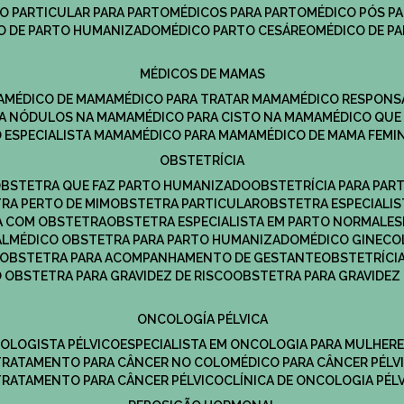
CO PARTICULAR PARA PARTO
MÉDICOS PARA PARTO
MÉDICO PÓS P
CO DE PARTO HUMANIZADO
MÉDICO PARTO CESÁREO
MÉDICO DE P
MÉDICOS DE MAMAS
A
MÉDICO DE MAMA
MÉDICO PARA TRATAR MAMA
MÉDICO RESPONS
ARA NÓDULOS NA MAMA
MÉDICO PARA CISTO NA MAMA
MÉDICO QU
O ESPECIALISTA MAMA
MÉDICO PARA MAMA
MÉDICO DE MAMA FEMI
OBSTETRÍCIA
OBSTETRA QUE FAZ PARTO HUMANIZADO
OBSTETRÍCIA PARA PAR
TRA PERTO DE MIM
OBSTETRA PARTICULAR
OBSTETRA ESPECIALI
A COM OBSTETRA
OBSTETRA ESPECIALISTA EM PARTO NORMAL
E
AL
MÉDICO OBSTETRA PARA PARTO HUMANIZADO
MÉDICO GINEC
OBSTETRA PARA ACOMPANHAMENTO DE GESTANTE
OBSTETRÍCI
O OBSTETRA PARA GRAVIDEZ DE RISCO
OBSTETRA PARA GRAVIDEZ
ONCOLOGÍA PÉLVICA
COLOGISTA PÉLVICO
ESPECIALISTA EM ONCOLOGIA PARA MULHER
TRATAMENTO PARA CÂNCER NO COLO
MÉDICO PARA CÂNCER PÉLV
TRATAMENTO PARA CÂNCER PÉLVICO
CLÍNICA DE ONCOLOGIA PÉL