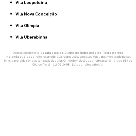
Vila Leopoldina
Vila Nova Conceição
Vila Olímpia
Vila Uberabinha
O conteúdo do texto "
Localização de Clínica de Reposição de Testosterona
Indianópolis
" é de direito reservado. Sua reprodução, parcial ou total, mesmo citando nossos
links, é proibida sem a autorização do autor. Crime de violação de direito autoral – artigo 184 do
Código Penal –
Lei 9610/98 - Lei de direitos autorais
.