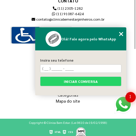
CONTATO
(11) 2305-1282
(11) 91087-6424
contato@clinicabemestarpinheiros.com.br
Olá! Fale agora pelo WhatsApp
MENU
Insira seu telefone
Home
Sobre nós
Blog
INICIAR CONVERSA
Serviços
Contato
Categorias
1
Mapa do site
Copyright © Clínica Bem Estar. (Lei 9610 de 19/02/1998)
HTML
CSS