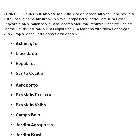
Regiões onde a atende :
ZONA OESTE
ZONA SUL
Alto da Boa Vista
Alto da Mooca
Alto de Pinheiros
Bela
Vista
Bosque da Saúde
Brooklin Novo
Campo Belo
Centro
Cerqueira César
Chacara Klabin
Indianópolis
Lapa
Moema
Morumbi
Perdizes
Pinheiros
Região
Central
Saúde
São Paulo
Vila Leopoldina
Vila Mariana
Vila Nova Conceição
Vila Olímpia
Zona Leste
Zona Oeste
Zona Sul
Aclimação
Liberdade
República
Santa Cecília
Aeroporto
Brooklin Paulista
Brooklin Velho
Campo Belo
Jardim Aeroporto
Jardim Brasil