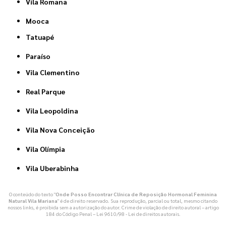
Vila Romana
Mooca
Tatuapé
Paraíso
Vila Clementino
Real Parque
Vila Leopoldina
Vila Nova Conceição
Vila Olímpia
Vila Uberabinha
O conteúdo do texto "
Onde Posso Encontrar Clínica de Reposição Hormonal Feminina
Natural Vila Mariana
" é de direito reservado. Sua reprodução, parcial ou total, mesmo citando
nossos links, é proibida sem a autorização do autor. Crime de violação de direito autoral – artigo
184 do Código Penal –
Lei 9610/98 - Lei de direitos autorais
.