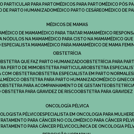
CO PARTICULAR PARA PARTO
MÉDICOS PARA PARTO
MÉDICO PÓS P
CO DE PARTO HUMANIZADO
MÉDICO PARTO CESÁREO
MÉDICO DE P
MÉDICOS DE MAMAS
A
MÉDICO DE MAMA
MÉDICO PARA TRATAR MAMA
MÉDICO RESPONS
ARA NÓDULOS NA MAMA
MÉDICO PARA CISTO NA MAMA
MÉDICO QU
O ESPECIALISTA MAMA
MÉDICO PARA MAMA
MÉDICO DE MAMA FEMI
OBSTETRÍCIA
OBSTETRA QUE FAZ PARTO HUMANIZADO
OBSTETRÍCIA PARA PAR
TRA PERTO DE MIM
OBSTETRA PARTICULAR
OBSTETRA ESPECIALI
A COM OBSTETRA
OBSTETRA ESPECIALISTA EM PARTO NORMAL
E
AL
MÉDICO OBSTETRA PARA PARTO HUMANIZADO
MÉDICO GINEC
OBSTETRA PARA ACOMPANHAMENTO DE GESTANTE
OBSTETRÍCI
O OBSTETRA PARA GRAVIDEZ DE RISCO
OBSTETRA PARA GRAVIDEZ
ONCOLOGÍA PÉLVICA
COLOGISTA PÉLVICO
ESPECIALISTA EM ONCOLOGIA PARA MULHER
TRATAMENTO PARA CÂNCER NO COLO
MÉDICO PARA CÂNCER PÉLV
TRATAMENTO PARA CÂNCER PÉLVICO
CLÍNICA DE ONCOLOGIA PÉL