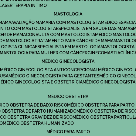
LASERTERAPIA ÍNTIMO
MASTOLOGIA
 MAMA
AVALIAÇÃO MAMÁRIA COM MASTOLOGISTA
MEDICO ESPECI
ENTO COM MASTOLOGISTA
ESPECIALISTA EM SAÚDE DAS MAMAS
CER DE MAMA
CONSULTA COM MASTOLOGISTA
MÉDICO MASTOLO
A DE MASTOLOGIA
TRATAMENTO PARA CÂNCER DE MAMA
MASTOLO
LOGISTA CLÍNICA
ESPECIALISTA EM MASTOLOGIA
MASTOLOGISTA
MASTOLOGIA PARA MULHER COM CÂNCER
GINECOMASTIA
CLÍNI
MÉDICO GINECOLOGISTA
A
MÉDICO GINECOLOGISTA ANTICONCEPCIONAL
MÉDICO GINECOL
AUSA
MÉDICO GINECOLOGISTA PARA GESTANTES
MÉDICO GINECO
MÉDICO GINECOLOGISTA E OBSTETRÍCIA
MÉDICO GINECOLOGISTA
MÉDICO OBSTETRA
ÉDICO OBSTETRA DE BAIXO RISCO
MÉDICO OBSTETRA PARA PARTO
CO OBSTETRA DE PARTO HUMANIZADO
MÉDICO OBSTETRA DE RISC
DICO OBSTETRA GRAVIDEZ DE RISCO
MÉDICO OBSTETRA PARTICUL
DO
MÉDICO OBSTETRA HUMANIZADO
MÉDICO PARA PARTO