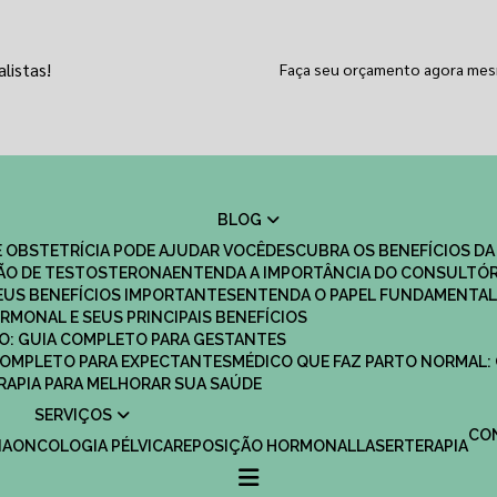
listas!
Faça seu orçamento agora me
BLOG
 OBSTETRÍCIA PODE AJUDAR VOCÊ
DESCUBRA OS BENEFÍCIOS DA
ÇÃO DE TESTOSTERONA
ENTENDA A IMPORTÂNCIA DO CONSULTÓR
EUS BENEFÍCIOS IMPORTANTES
ENTENDA O PAPEL FUNDAMENTAL
RMONAL E SEUS PRINCIPAIS BENEFÍCIOS
SCO: GUIA COMPLETO PARA GESTANTES
 COMPLETO PARA EXPECTANTES
MÉDICO QUE FAZ PARTO NORMAL:
TERAPIA PARA MELHORAR SUA SAÚDE
SERVIÇOS
C
IA
ONCOLOGIA PÉLVICA
REPOSIÇÃO HORMONAL
LASERTERAPIA