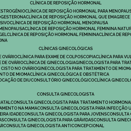
CLÍNICA DE REPOSIÇÃO HORMONAL
 ESTROGÊNIO
CLÍNICA DE REPOSIÇÃO HORMONAL PARA MENOPAU
ROGESTERONA
CLÍNICA DE REPOSIÇÃO HORMONAL QUE EMAGRECE
ESIVO
CLÍNICA DE REPOSIÇÃO HORMONAL MENOPAUSA
A MENOPAUSA
CLÍNICA DE REPOSIÇÃO HORMONAL FEMININA NATU
GEL
CLÍNICA DE REPOSIÇÃO HORMONAL FEMININA
CLÍNICA DE R
RONA
CLÍNICAS GINECOLÓGICAS
E OVÁRIO
CLÍNICA PARA EXAME DE COLPOSCOPIA
CLÍNICA PARA V
E DE OVÁRIO
CLÍNICA DE GINECOLOGIA
GINECOLOGISTA PARA TR
 CISTO NO OVÁRIO
GINECOLOGISTA PARA TRATAMENTO DE MIOM
ENTO DE MIOMA
CLÍNICA GINECOLÓGICA E OBSTÉTRICA
LOCAÇÃO DE DIU
CONSULTÓRIO GINECOLÓGICO
CLÍNICA GINECO
CONSULTA GINECOLOGISTA
NATAL
CONSULTA GINECOLOGISTA PARA TRATAMENTO HORMONA
TAMENTO NA MAMA
CONSULTA GINECOLOGISTA PARA INFECÇÃO U
EIRA IDADE
CONSULTA GINECOLOGISTA PARA JOVENS
CONSULTA
AS
CONSULTA GINECOLOGISTA PARA GRÁVIDAS
CONSULTA GINEC
AR
CONSULTA GINECOLOGISTA ANTICONCEPCIONAL