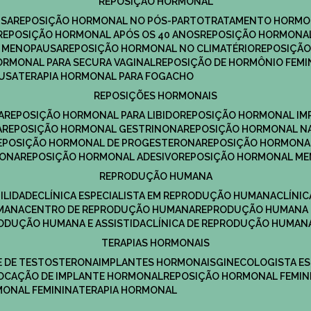
REPOSIÇÃO HORMONAL
USA
REPOSIÇÃO HORMONAL NO PÓS-PARTO
TRATAMENTO HORMO
REPOSIÇÃO HORMONAL APÓS OS 40 ANOS
REPOSIÇÃO HORMONAL
A MENOPAUSA
REPOSIÇÃO HORMONAL NO CLIMATÉRIO
REPOSIÇÃ
HORMONAL PARA SECURA VAGINAL
REPOSIÇÃO DE HORMÔNIO FEMI
AUSA
TERAPIA HORMONAL PARA FOGACHO
REPOSIÇÕES HORMONAIS
A
REPOSIÇÃO HORMONAL PARA LIBIDO
REPOSIÇÃO HORMONAL IM
A
REPOSIÇÃO HORMONAL GESTRINONA
REPOSIÇÃO HORMONAL N
REPOSIÇÃO HORMONAL DE PROGESTERONA
REPOSIÇÃO HORMONA
RONA
REPOSIÇÃO HORMONAL ADESIVO
REPOSIÇÃO HORMONAL M
REPRODUÇÃO HUMANA
ILIDADE
CLÍNICA ESPECIALISTA EM REPRODUÇÃO HUMANA
CLÍNI
MANA
CENTRO DE REPRODUÇÃO HUMANA
REPRODUÇÃO HUMANA 
RODUÇÃO HUMANA E ASSISTIDA
CLÍNICA DE REPRODUÇÃO HUMAN
TERAPIAS HORMONAIS
E DE TESTOSTERONA
IMPLANTES HORMONAIS
GINECOLOGISTA E
OLOCAÇÃO DE IMPLANTE HORMONAL
REPOSIÇÃO HORMONAL FEMIN
RMONAL FEMININA
TERAPIA HORMONAL