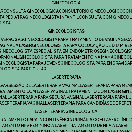
GINECOLOGIA
R​
CONSULTA GINECOLÓGICA​
CONSULTORIO GINECOLÓGICO​
CO
TA PEDIATRA​
GINECOLOGISTA INFANTIL​
CONSULTA COM GINECOL
GISTA
GINECOLOGISTAS
E VERRUGAS
GINECOLOGISTA PARA TRATAMENTO DE VAGINA SECA
AGINAL A LASER
GINECOLOGISTA PARA COLOCAÇÃO DE DIU MIRE
GINECOLOGISTA ESPECIALISTA EM ENDOMETRIOSE
GINECOLOGI
HORMONAL
GINECOLOGISTA PARA TRATAMENTO NA MAMA
GINECO
GINECOLOGISTA PARA JOVENS
GINECOLOGISTA PARA ENGRAVIDA
COLOGISTA PARTICULAR
LASERTERAPIA
LVAR
SESSÃO DE LASERTERAPIA​ VAGINAL
LASERTERAPIA PARA ME
TRATAMENTO COM LASER VAGINAL
TRATAMENTO COM LASER GIN
INAL
LASERTERAPIA PARA SECURA VAGINAL​
LASERTERAPIA PARA L
LASERTERAPIA VAGINAL​
LASERTERAPIA PARA CANDIDÍASE DE REPE
LASERTERAPIA GINECOLÓGICA
TRATAMENTO PARA INCONTINÊNCIA URINÁRIA COM LASER
CLÍNI
ATAMENTO HPV FEMININO A LASER
TRATAMENTO DE HPV A LASER
FEMININA
LASER REJUVENESCIMENTO VAGINAL
CLÍNICA DE LASER