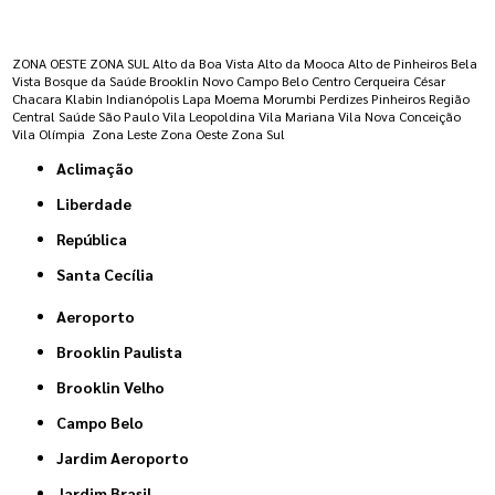
Regiões onde a atende :
ZONA OESTE
ZONA SUL
Alto da Boa Vista
Alto da Mooca
Alto de Pinheiros
Bela
Vista
Bosque da Saúde
Brooklin Novo
Campo Belo
Centro
Cerqueira César
Chacara Klabin
Indianópolis
Lapa
Moema
Morumbi
Perdizes
Pinheiros
Região
Central
Saúde
São Paulo
Vila Leopoldina
Vila Mariana
Vila Nova Conceição
Vila Olímpia
Zona Leste
Zona Oeste
Zona Sul
Aclimação
Liberdade
República
Santa Cecília
Aeroporto
Brooklin Paulista
Brooklin Velho
Campo Belo
Jardim Aeroporto
Jardim Brasil