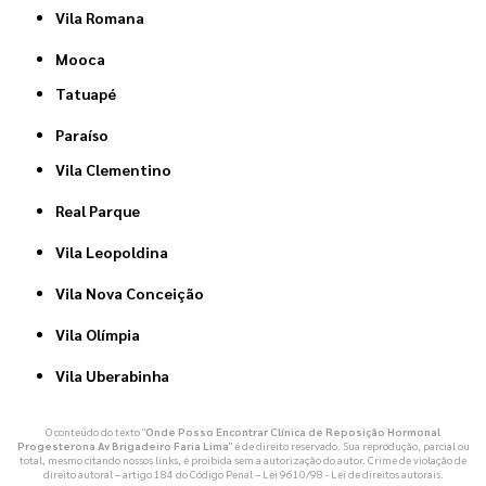
Vila Romana
Mooca
Tatuapé
Paraíso
Vila Clementino
Real Parque
Vila Leopoldina
Vila Nova Conceição
Vila Olímpia
Vila Uberabinha
O conteúdo do texto "
Onde Posso Encontrar Clínica de Reposição Hormonal
Progesterona Av Brigadeiro Faria Lima
" é de direito reservado. Sua reprodução, parcial ou
total, mesmo citando nossos links, é proibida sem a autorização do autor. Crime de violação de
direito autoral – artigo 184 do Código Penal –
Lei 9610/98 - Lei de direitos autorais
.