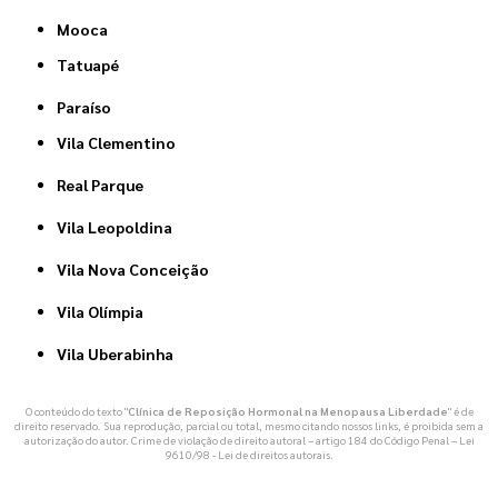
Mooca
Tatuapé
Paraíso
Vila Clementino
Real Parque
Vila Leopoldina
Vila Nova Conceição
Vila Olímpia
Vila Uberabinha
O conteúdo do texto "
Clínica de Reposição Hormonal na Menopausa Liberdade
" é de
direito reservado. Sua reprodução, parcial ou total, mesmo citando nossos links, é proibida sem a
autorização do autor. Crime de violação de direito autoral – artigo 184 do Código Penal –
Lei
9610/98 - Lei de direitos autorais
.