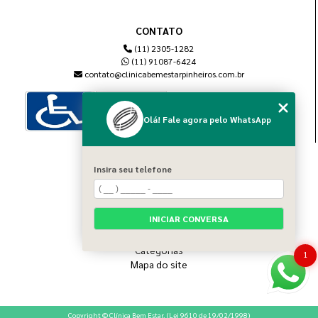
CONTATO
(11) 2305-1282
(11) 91087-6424
contato@clinicabemestarpinheiros.com.br
Olá! Fale agora pelo WhatsApp
MENU
Insira seu telefone
Home
Sobre nós
Blog
INICIAR CONVERSA
Serviços
Contato
Categorias
1
Mapa do site
Copyright © Clínica Bem Estar. (Lei 9610 de 19/02/1998)