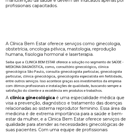
manutenção da saúde e devem ser indicados apenas por
profissionais capacitados.
Onde encontrar clínica de reposição
hormonal na menopausa localização Vila
Leopoldina?
A Clínica Bem Estar oferece serviços como ginecologia,
obstetrícia, oncologia pélvica, mastologia, reprodução
humana, fisiologia hormonal e laserterapia.
Saiba que a CLINICA BEM ESTAR oferece a solução no segmento de SAÚDE -
MEDICINA DIAGNÓSTICA, como, consultório ginecológico, clínica
ginecológica São Paulo, consulta ginecologista particular, ginecologista
particular, clínica ginecológica, ginecologista especialista em fertilidade,
entre outros serviços. Isso acontece graças aos investimentos da empresa
com ótimos profissionais e instalações de qualidade, buscando sempre a
satisfação do cliente e a excelência em produtos e trabalhos.
A
clínica ginecológica
é uma especialidade médica que
visa a prevenção, diagnóstico e tratamento das doenças
relacionadas ao sistema reprodutor feminino. Essa área da
medicina é de extrema importância para a saúde e bem-
estar da mulher, e a Clinica Bem Estar oferece serviços de
qualidade para atender as necessidades ginecológicas de
suas pacientes. Com uma equipe de profissionais