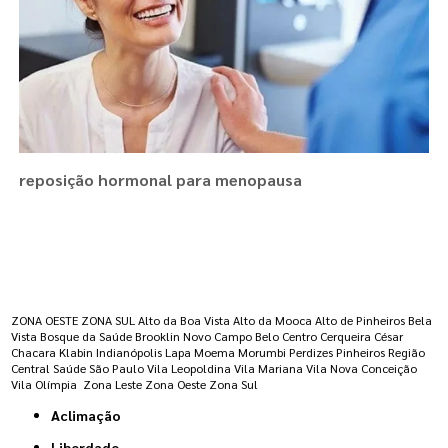
reposição hormonal para menopausa
Regiões onde a atende :
ZONA OESTE
ZONA SUL
Alto da Boa Vista
Alto da Mooca
Alto de Pinheiros
Bela
Vista
Bosque da Saúde
Brooklin Novo
Campo Belo
Centro
Cerqueira César
Chacara Klabin
Indianópolis
Lapa
Moema
Morumbi
Perdizes
Pinheiros
Região
Central
Saúde
São Paulo
Vila Leopoldina
Vila Mariana
Vila Nova Conceição
Vila Olímpia
Zona Leste
Zona Oeste
Zona Sul
Aclimação
Liberdade