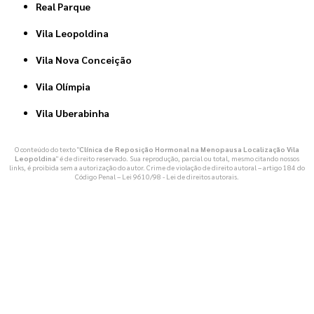
Real Parque
Vila Leopoldina
Vila Nova Conceição
Vila Olímpia
Vila Uberabinha
O conteúdo do texto "
Clínica de Reposição Hormonal na Menopausa Localização Vila
Leopoldina
" é de direito reservado. Sua reprodução, parcial ou total, mesmo citando nossos
links, é proibida sem a autorização do autor. Crime de violação de direito autoral – artigo 184 do
Código Penal –
Lei 9610/98 - Lei de direitos autorais
.