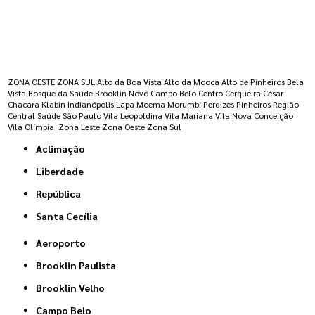
Regiões onde a atende :
ZONA OESTE
ZONA SUL
Alto da Boa Vista
Alto da Mooca
Alto de Pinheiros
Bela
Vista
Bosque da Saúde
Brooklin Novo
Campo Belo
Centro
Cerqueira César
Chacara Klabin
Indianópolis
Lapa
Moema
Morumbi
Perdizes
Pinheiros
Região
Central
Saúde
São Paulo
Vila Leopoldina
Vila Mariana
Vila Nova Conceição
Vila Olímpia
Zona Leste
Zona Oeste
Zona Sul
Aclimação
Liberdade
República
Santa Cecília
Aeroporto
Brooklin Paulista
Brooklin Velho
Campo Belo