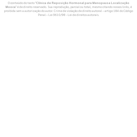
O conteúdo do texto "
Clínica de Reposição Hormonal para Menopausa Localização
Mooca
" é de direito reservado. Sua reprodução, parcial ou total, mesmo citando nossos links, é
proibida sem a autorização do autor. Crime de violação de direito autoral – artigo 184 do Código
Penal –
Lei 9610/98 - Lei de direitos autorais
.