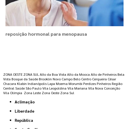
reposição hormonal para menopausa
Regiões onde a atende :
ZONA OESTE
ZONA SUL
Alto da Boa Vista
Alto da Mooca
Alto de Pinheiros
Bela
Vista
Bosque da Saúde
Brooklin Novo
Campo Belo
Centro
Cerqueira César
Chacara Klabin
Indianópolis
Lapa
Moema
Morumbi
Perdizes
Pinheiros
Região
Central
Saúde
São Paulo
Vila Leopoldina
Vila Mariana
Vila Nova Conceição
Vila Olímpia
Zona Leste
Zona Oeste
Zona Sul
Aclimação
Liberdade
República