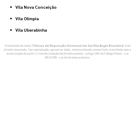
Vila Nova Conceição
Vila Olímpia
Vila Uberabinha
O conteúdo do texto "
Clínicas de Reposição Hormonal em Gel Vila Anglo Brasileira
" é de
direito reservado. Sua reprodução, parcial ou total, mesmo citando nossos links, é proibida sem a
autorização do autor. Crime de violação de direito autoral – artigo 184 do Código Penal –
Lei
9610/98 - Lei de direitos autorais
.