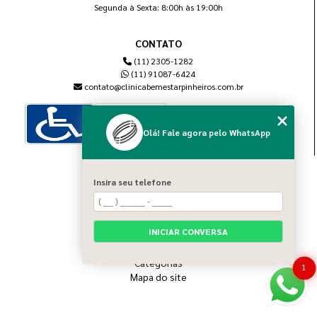
Segunda à Sexta: 8:00h às 19:00h
CONTATO
(11) 2305-1282
(11) 91087-6424
contato@clinicabemestarpinheiros.com.br
Olá! Fale agora pelo WhatsApp
MENU
Insira seu telefone
Home
Sobre nós
Blog
INICIAR CONVERSA
Serviços
Contato
Categorias
1
Mapa do site