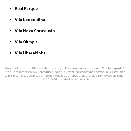
Real Parque
Vila Leopoldina
Vila Nova Conceição
Vila Olímpia
Vila Uberabinha
O conteúdo do texto "
Clínicas de Reposição Hormonal na Menopausa Vila Aeroporto
" é
de direito reservado. Sua reprodução, parcial ou total, mesmo citando nossos links, é proibida
sem a autorização do autor. Crime de violação de direito autoral – artigo 184 do Código Penal –
Lei 9610/98 - Lei de direitos autorais
.