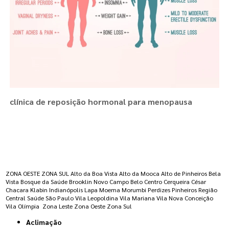
clínica de reposição hormonal para menopausa
Regiões onde a atende :
ZONA OESTE
ZONA SUL
Alto da Boa Vista
Alto da Mooca
Alto de Pinheiros
Bela
Vista
Bosque da Saúde
Brooklin Novo
Campo Belo
Centro
Cerqueira César
Chacara Klabin
Indianópolis
Lapa
Moema
Morumbi
Perdizes
Pinheiros
Região
Central
Saúde
São Paulo
Vila Leopoldina
Vila Mariana
Vila Nova Conceição
Vila Olímpia
Zona Leste
Zona Oeste
Zona Sul
Aclimação