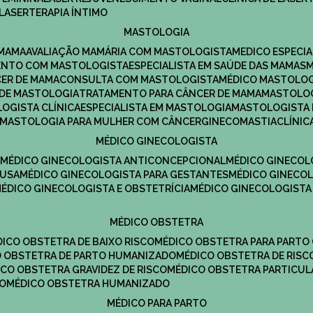
LASERTERAPIA ÍNTIMO
MASTOLOGIA
 MAMA
AVALIAÇÃO MAMÁRIA COM MASTOLOGISTA
MEDICO ESPECI
ENTO COM MASTOLOGISTA
ESPECIALISTA EM SAÚDE DAS MAMAS
CER DE MAMA
CONSULTA COM MASTOLOGISTA
MÉDICO MASTOLO
A DE MASTOLOGIA
TRATAMENTO PARA CÂNCER DE MAMA
MASTOLO
LOGISTA CLÍNICA
ESPECIALISTA EM MASTOLOGIA
MASTOLOGISTA
MASTOLOGIA PARA MULHER COM CÂNCER
GINECOMASTIA
CLÍNI
MÉDICO GINECOLOGISTA
A
MÉDICO GINECOLOGISTA ANTICONCEPCIONAL
MÉDICO GINECOL
AUSA
MÉDICO GINECOLOGISTA PARA GESTANTES
MÉDICO GINECO
MÉDICO GINECOLOGISTA E OBSTETRÍCIA
MÉDICO GINECOLOGISTA
MÉDICO OBSTETRA
ÉDICO OBSTETRA DE BAIXO RISCO
MÉDICO OBSTETRA PARA PARTO
CO OBSTETRA DE PARTO HUMANIZADO
MÉDICO OBSTETRA DE RISC
DICO OBSTETRA GRAVIDEZ DE RISCO
MÉDICO OBSTETRA PARTICUL
DO
MÉDICO OBSTETRA HUMANIZADO
MÉDICO PARA PARTO