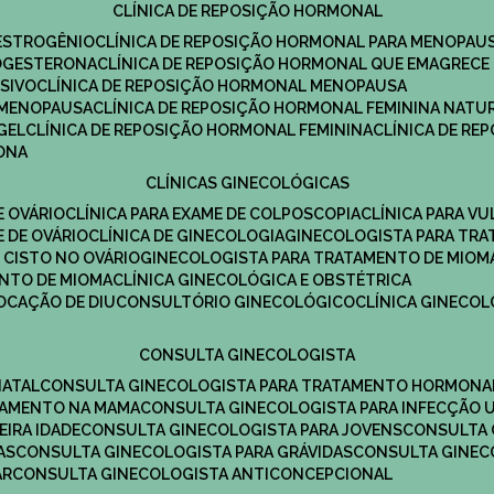
CLÍNICA DE REPOSIÇÃO HORMONAL
 ESTROGÊNIO
CLÍNICA DE REPOSIÇÃO HORMONAL PARA MENOPAU
ROGESTERONA
CLÍNICA DE REPOSIÇÃO HORMONAL QUE EMAGRECE
ESIVO
CLÍNICA DE REPOSIÇÃO HORMONAL MENOPAUSA
A MENOPAUSA
CLÍNICA DE REPOSIÇÃO HORMONAL FEMININA NATU
GEL
CLÍNICA DE REPOSIÇÃO HORMONAL FEMININA
CLÍNICA DE R
RONA
CLÍNICAS GINECOLÓGICAS
E OVÁRIO
CLÍNICA PARA EXAME DE COLPOSCOPIA
CLÍNICA PARA V
E DE OVÁRIO
CLÍNICA DE GINECOLOGIA
GINECOLOGISTA PARA TR
 CISTO NO OVÁRIO
GINECOLOGISTA PARA TRATAMENTO DE MIOM
ENTO DE MIOMA
CLÍNICA GINECOLÓGICA E OBSTÉTRICA
LOCAÇÃO DE DIU
CONSULTÓRIO GINECOLÓGICO
CLÍNICA GINECO
CONSULTA GINECOLOGISTA
NATAL
CONSULTA GINECOLOGISTA PARA TRATAMENTO HORMONA
TAMENTO NA MAMA
CONSULTA GINECOLOGISTA PARA INFECÇÃO U
EIRA IDADE
CONSULTA GINECOLOGISTA PARA JOVENS
CONSULTA
AS
CONSULTA GINECOLOGISTA PARA GRÁVIDAS
CONSULTA GINEC
AR
CONSULTA GINECOLOGISTA ANTICONCEPCIONAL