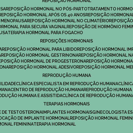
REPOSIÇÃO HORMONAL
USA
REPOSIÇÃO HORMONAL NO PÓS-PARTO
TRATAMENTO HORMO
REPOSIÇÃO HORMONAL APÓS OS 40 ANOS
REPOSIÇÃO HORMONAL
A MENOPAUSA
REPOSIÇÃO HORMONAL NO CLIMATÉRIO
REPOSIÇÃ
HORMONAL PARA SECURA VAGINAL
REPOSIÇÃO DE HORMÔNIO FEMI
AUSA
TERAPIA HORMONAL PARA FOGACHO
REPOSIÇÕES HORMONAIS
A
REPOSIÇÃO HORMONAL PARA LIBIDO
REPOSIÇÃO HORMONAL IM
A
REPOSIÇÃO HORMONAL GESTRINONA
REPOSIÇÃO HORMONAL N
REPOSIÇÃO HORMONAL DE PROGESTERONA
REPOSIÇÃO HORMONA
RONA
REPOSIÇÃO HORMONAL ADESIVO
REPOSIÇÃO HORMONAL M
REPRODUÇÃO HUMANA
ILIDADE
CLÍNICA ESPECIALISTA EM REPRODUÇÃO HUMANA
CLÍNI
MANA
CENTRO DE REPRODUÇÃO HUMANA
REPRODUÇÃO HUMANA 
RODUÇÃO HUMANA E ASSISTIDA
CLÍNICA DE REPRODUÇÃO HUMAN
TERAPIAS HORMONAIS
E DE TESTOSTERONA
IMPLANTES HORMONAIS
GINECOLOGISTA E
OLOCAÇÃO DE IMPLANTE HORMONAL
REPOSIÇÃO HORMONAL FEMIN
RMONAL FEMININA
TERAPIA HORMONAL