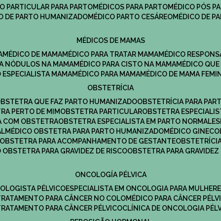
CO PARTICULAR PARA PARTO
MÉDICOS PARA PARTO
MÉDICO PÓS P
CO DE PARTO HUMANIZADO
MÉDICO PARTO CESÁREO
MÉDICO DE P
MÉDICOS DE MAMAS
A
MÉDICO DE MAMA
MÉDICO PARA TRATAR MAMA
MÉDICO RESPONS
ARA NÓDULOS NA MAMA
MÉDICO PARA CISTO NA MAMA
MÉDICO QU
O ESPECIALISTA MAMA
MÉDICO PARA MAMA
MÉDICO DE MAMA FEMI
OBSTETRÍCIA
OBSTETRA QUE FAZ PARTO HUMANIZADO
OBSTETRÍCIA PARA PAR
TRA PERTO DE MIM
OBSTETRA PARTICULAR
OBSTETRA ESPECIALI
A COM OBSTETRA
OBSTETRA ESPECIALISTA EM PARTO NORMAL
E
AL
MÉDICO OBSTETRA PARA PARTO HUMANIZADO
MÉDICO GINEC
OBSTETRA PARA ACOMPANHAMENTO DE GESTANTE
OBSTETRÍCI
O OBSTETRA PARA GRAVIDEZ DE RISCO
OBSTETRA PARA GRAVIDEZ
ONCOLOGÍA PÉLVICA
COLOGISTA PÉLVICO
ESPECIALISTA EM ONCOLOGIA PARA MULHER
TRATAMENTO PARA CÂNCER NO COLO
MÉDICO PARA CÂNCER PÉLV
TRATAMENTO PARA CÂNCER PÉLVICO
CLÍNICA DE ONCOLOGIA PÉL