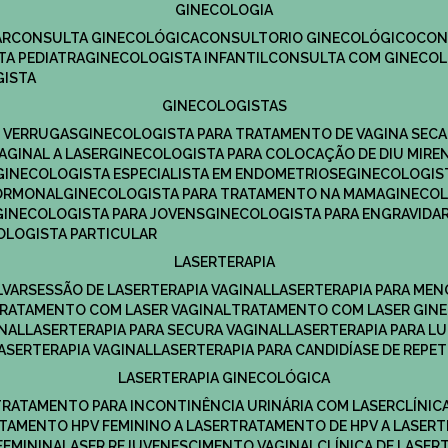
GINECOLOGIA
R​
CONSULTA GINECOLÓGICA​
CONSULTORIO GINECOLÓGICO​
CO
TA PEDIATRA​
GINECOLOGISTA INFANTIL​
CONSULTA COM GINECOL
GISTA
GINECOLOGISTAS
E VERRUGAS
GINECOLOGISTA PARA TRATAMENTO DE VAGINA SECA
AGINAL A LASER
GINECOLOGISTA PARA COLOCAÇÃO DE DIU MIRE
GINECOLOGISTA ESPECIALISTA EM ENDOMETRIOSE
GINECOLOGI
HORMONAL
GINECOLOGISTA PARA TRATAMENTO NA MAMA
GINECO
GINECOLOGISTA PARA JOVENS
GINECOLOGISTA PARA ENGRAVIDA
COLOGISTA PARTICULAR
LASERTERAPIA
LVAR
SESSÃO DE LASERTERAPIA​ VAGINAL
LASERTERAPIA PARA ME
TRATAMENTO COM LASER VAGINAL
TRATAMENTO COM LASER GIN
INAL
LASERTERAPIA PARA SECURA VAGINAL​
LASERTERAPIA PARA L
LASERTERAPIA VAGINAL​
LASERTERAPIA PARA CANDIDÍASE DE REPE
LASERTERAPIA GINECOLÓGICA
TRATAMENTO PARA INCONTINÊNCIA URINÁRIA COM LASER
CLÍNI
ATAMENTO HPV FEMININO A LASER
TRATAMENTO DE HPV A LASER
FEMININA
LASER REJUVENESCIMENTO VAGINAL
CLÍNICA DE LASER