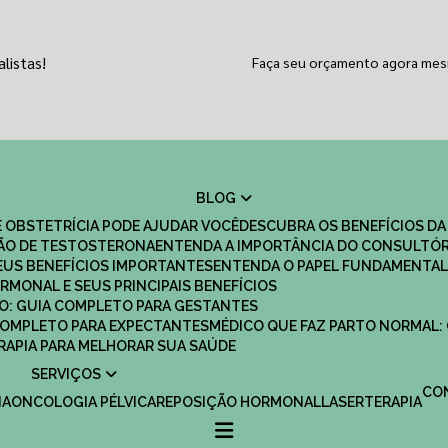
listas!
Faça seu orçamento agora me
BLOG
 OBSTETRÍCIA PODE AJUDAR VOCÊ
DESCUBRA OS BENEFÍCIOS DA
ÇÃO DE TESTOSTERONA
ENTENDA A IMPORTÂNCIA DO CONSULTÓR
EUS BENEFÍCIOS IMPORTANTES
ENTENDA O PAPEL FUNDAMENTAL
RMONAL E SEUS PRINCIPAIS BENEFÍCIOS
SCO: GUIA COMPLETO PARA GESTANTES
 COMPLETO PARA EXPECTANTES
MÉDICO QUE FAZ PARTO NORMAL:
TERAPIA PARA MELHORAR SUA SAÚDE
SERVIÇOS
C
IA
ONCOLOGIA PÉLVICA
REPOSIÇÃO HORMONAL
LASERTERAPIA