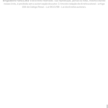
Brigadeiro Faria Lima
" é de direito reservado. Sua reprodução, parcial ou total, mesmo citando
nossos links, é proibida sem a autorização do autor. Crime de violação de direito autoral – artigo
184 do Código Penal –
Lei 9610/98 - Lei de direitos autorais
.