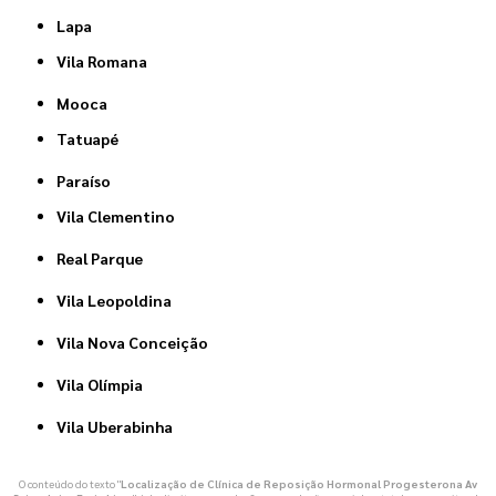
Lapa
Vila Romana
Mooca
Tatuapé
Paraíso
Vila Clementino
Real Parque
Vila Leopoldina
Vila Nova Conceição
Vila Olímpia
Vila Uberabinha
O conteúdo do texto "
Localização de Clínica de Reposição Hormonal Progesterona Av