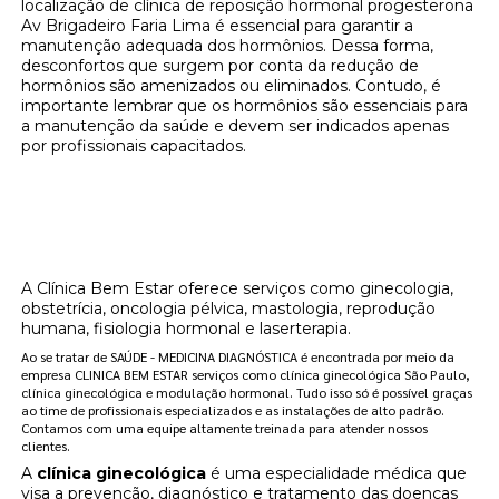
localização de clínica de reposição hormonal progesterona
Av Brigadeiro Faria Lima é essencial para garantir a
manutenção adequada dos hormônios. Dessa forma,
desconfortos que surgem por conta da redução de
hormônios são amenizados ou eliminados. Contudo, é
importante lembrar que os hormônios são essenciais para
a manutenção da saúde e devem ser indicados apenas
por profissionais capacitados.
Onde encontrar localização de clínica de
reposição hormonal progesterona Av
Brigadeiro Faria Lima?
A Clínica Bem Estar oferece serviços como ginecologia,
obstetrícia, oncologia pélvica, mastologia, reprodução
humana, fisiologia hormonal e laserterapia.
Ao se tratar de SAÚDE - MEDICINA DIAGNÓSTICA é encontrada por meio da
empresa CLINICA BEM ESTAR serviços como clínica ginecológica São Paulo,
clínica ginecológica e modulação hormonal. Tudo isso só é possível graças
ao time de profissionais especializados e as instalações de alto padrão.
Contamos com uma equipe altamente treinada para atender nossos
clientes.
A
clínica ginecológica
é uma especialidade médica que
visa a prevenção, diagnóstico e tratamento das doenças