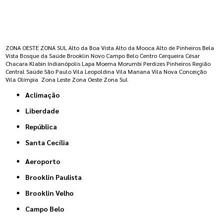
Regiões onde a atende :
ZONA OESTE
ZONA SUL
Alto da Boa Vista
Alto da Mooca
Alto de Pinheiros
Bela
Vista
Bosque da Saúde
Brooklin Novo
Campo Belo
Centro
Cerqueira César
Chacara Klabin
Indianópolis
Lapa
Moema
Morumbi
Perdizes
Pinheiros
Região
Central
Saúde
São Paulo
Vila Leopoldina
Vila Mariana
Vila Nova Conceição
Vila Olímpia
Zona Leste
Zona Oeste
Zona Sul
Aclimação
Liberdade
República
Santa Cecília
Aeroporto
Brooklin Paulista
Brooklin Velho
Campo Belo