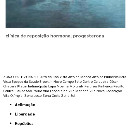
clínica de reposição hormonal progesterona
Regiões onde a atende :
ZONA OESTE
ZONA SUL
Alto da Boa Vista
Alto da Mooca
Alto de Pinheiros
Bela
Vista
Bosque da Saúde
Brooklin Novo
Campo Belo
Centro
Cerqueira César
Chacara Klabin
Indianópolis
Lapa
Moema
Morumbi
Perdizes
Pinheiros
Região
Central
Saúde
São Paulo
Vila Leopoldina
Vila Mariana
Vila Nova Conceição
Vila Olímpia
Zona Leste
Zona Oeste
Zona Sul
Aclimação
Liberdade
República