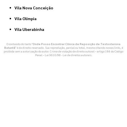
Vila Nova Conceição
Vila Olímpia
Vila Uberabinha
O conteúdo do texto "
Onde Posso Encontrar Clínica de Reposição de Testosterona
Butantã
" é de direito reservado. Sua reprodução, parcial ou total, mesmo citando nossos links, é
proibida sem a autorização do autor. Crime de violação de direito autoral – artigo 184 do Código
Penal –
Lei 9610/98 - Lei de direitos autorais
.