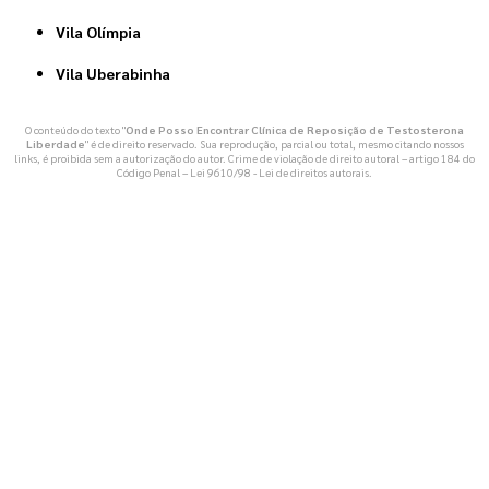
Vila Olímpia
Vila Uberabinha
O conteúdo do texto "
Onde Posso Encontrar Clínica de Reposição de Testosterona
Liberdade
" é de direito reservado. Sua reprodução, parcial ou total, mesmo citando nossos
links, é proibida sem a autorização do autor. Crime de violação de direito autoral – artigo 184 do
Código Penal –
Lei 9610/98 - Lei de direitos autorais
.