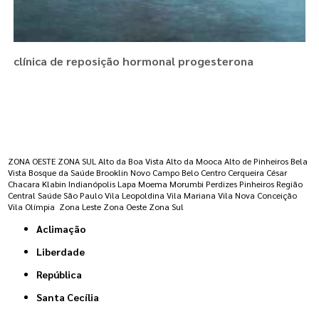
clínica de reposição hormonal progesterona
Regiões onde a atende :
ZONA OESTE
ZONA SUL
Alto da Boa Vista
Alto da Mooca
Alto de Pinheiros
Bela
Vista
Bosque da Saúde
Brooklin Novo
Campo Belo
Centro
Cerqueira César
Chacara Klabin
Indianópolis
Lapa
Moema
Morumbi
Perdizes
Pinheiros
Região
Central
Saúde
São Paulo
Vila Leopoldina
Vila Mariana
Vila Nova Conceição
Vila Olímpia
Zona Leste
Zona Oeste
Zona Sul
Aclimação
Liberdade
República
Santa Cecília