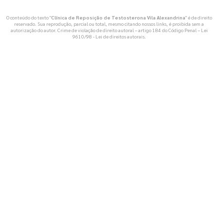
O conteúdo do texto "
Clínica de Reposição de Testosterona Vila Alexandrina
" é de direito
reservado. Sua reprodução, parcial ou total, mesmo citando nossos links, é proibida sem a
autorização do autor. Crime de violação de direito autoral – artigo 184 do Código Penal –
Lei
9610/98 - Lei de direitos autorais
.