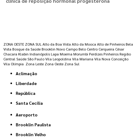
clínica de reposição hormonal progesterona
Regiões onde a atende :
ZONA OESTE
ZONA SUL
Alto da Boa Vista
Alto da Mooca
Alto de Pinheiros
Bela
Vista
Bosque da Saúde
Brooklin Novo
Campo Belo
Centro
Cerqueira César
Chacara Klabin
Indianópolis
Lapa
Moema
Morumbi
Perdizes
Pinheiros
Região
Central
Saúde
São Paulo
Vila Leopoldina
Vila Mariana
Vila Nova Conceição
Vila Olímpia
Zona Leste
Zona Oeste
Zona Sul
Aclimação
Liberdade
República
Santa Cecília
Aeroporto
Brooklin Paulista
Brooklin Velho