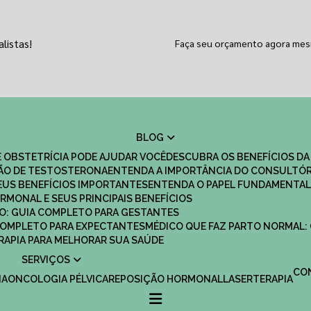
listas!
Faça seu orçamento agora me
BLOG
 OBSTETRÍCIA PODE AJUDAR VOCÊ
DESCUBRA OS BENEFÍCIOS DA
ÇÃO DE TESTOSTERONA
ENTENDA A IMPORTÂNCIA DO CONSULTÓR
EUS BENEFÍCIOS IMPORTANTES
ENTENDA O PAPEL FUNDAMENTAL
RMONAL E SEUS PRINCIPAIS BENEFÍCIOS
SCO: GUIA COMPLETO PARA GESTANTES
 COMPLETO PARA EXPECTANTES
MÉDICO QUE FAZ PARTO NORMAL:
TERAPIA PARA MELHORAR SUA SAÚDE
SERVIÇOS
C
IA
ONCOLOGIA PÉLVICA
REPOSIÇÃO HORMONAL
LASERTERAPIA