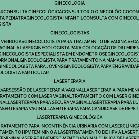
GINECOLOGIA
R​
CONSULTA GINECOLÓGICA​
CONSULTORIO GINECOLÓGICO​
CO
TA PEDIATRA​
GINECOLOGISTA INFANTIL​
CONSULTA COM GINECOL
GISTA
GINECOLOGISTAS
E VERRUGAS
GINECOLOGISTA PARA TRATAMENTO DE VAGINA SECA
AGINAL A LASER
GINECOLOGISTA PARA COLOCAÇÃO DE DIU MIRE
GINECOLOGISTA ESPECIALISTA EM ENDOMETRIOSE
GINECOLOGI
HORMONAL
GINECOLOGISTA PARA TRATAMENTO NA MAMA
GINECO
GINECOLOGISTA PARA JOVENS
GINECOLOGISTA PARA ENGRAVIDA
COLOGISTA PARTICULAR
LASERTERAPIA
LVAR
SESSÃO DE LASERTERAPIA​ VAGINAL
LASERTERAPIA PARA ME
TRATAMENTO COM LASER VAGINAL
TRATAMENTO COM LASER GIN
INAL
LASERTERAPIA PARA SECURA VAGINAL​
LASERTERAPIA PARA L
LASERTERAPIA VAGINAL​
LASERTERAPIA PARA CANDIDÍASE DE REPE
LASERTERAPIA GINECOLÓGICA
TRATAMENTO PARA INCONTINÊNCIA URINÁRIA COM LASER
CLÍNI
ATAMENTO HPV FEMININO A LASER
TRATAMENTO DE HPV A LASER
FEMININA
LASER REJUVENESCIMENTO VAGINAL
CLÍNICA DE LASER