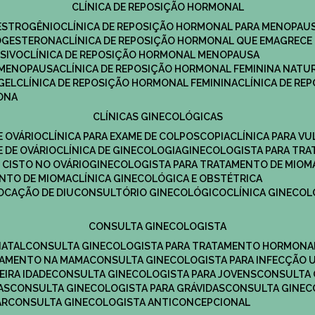
CLÍNICA DE REPOSIÇÃO HORMONAL
 ESTROGÊNIO
CLÍNICA DE REPOSIÇÃO HORMONAL PARA MENOPAU
ROGESTERONA
CLÍNICA DE REPOSIÇÃO HORMONAL QUE EMAGRECE
ESIVO
CLÍNICA DE REPOSIÇÃO HORMONAL MENOPAUSA
A MENOPAUSA
CLÍNICA DE REPOSIÇÃO HORMONAL FEMININA NATU
GEL
CLÍNICA DE REPOSIÇÃO HORMONAL FEMININA
CLÍNICA DE R
RONA
CLÍNICAS GINECOLÓGICAS
E OVÁRIO
CLÍNICA PARA EXAME DE COLPOSCOPIA
CLÍNICA PARA V
E DE OVÁRIO
CLÍNICA DE GINECOLOGIA
GINECOLOGISTA PARA TR
 CISTO NO OVÁRIO
GINECOLOGISTA PARA TRATAMENTO DE MIOM
ENTO DE MIOMA
CLÍNICA GINECOLÓGICA E OBSTÉTRICA
LOCAÇÃO DE DIU
CONSULTÓRIO GINECOLÓGICO
CLÍNICA GINECO
CONSULTA GINECOLOGISTA
NATAL
CONSULTA GINECOLOGISTA PARA TRATAMENTO HORMONA
TAMENTO NA MAMA
CONSULTA GINECOLOGISTA PARA INFECÇÃO U
EIRA IDADE
CONSULTA GINECOLOGISTA PARA JOVENS
CONSULTA
AS
CONSULTA GINECOLOGISTA PARA GRÁVIDAS
CONSULTA GINEC
AR
CONSULTA GINECOLOGISTA ANTICONCEPCIONAL