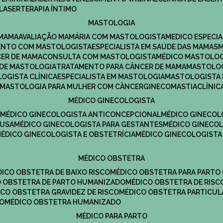
LASERTERAPIA ÍNTIMO
MASTOLOGIA
 MAMA
AVALIAÇÃO MAMÁRIA COM MASTOLOGISTA
MEDICO ESPECI
ENTO COM MASTOLOGISTA
ESPECIALISTA EM SAÚDE DAS MAMAS
CER DE MAMA
CONSULTA COM MASTOLOGISTA
MÉDICO MASTOLO
A DE MASTOLOGIA
TRATAMENTO PARA CÂNCER DE MAMA
MASTOLO
LOGISTA CLÍNICA
ESPECIALISTA EM MASTOLOGIA
MASTOLOGISTA
MASTOLOGIA PARA MULHER COM CÂNCER
GINECOMASTIA
CLÍNI
MÉDICO GINECOLOGISTA
A
MÉDICO GINECOLOGISTA ANTICONCEPCIONAL
MÉDICO GINECOL
AUSA
MÉDICO GINECOLOGISTA PARA GESTANTES
MÉDICO GINECO
MÉDICO GINECOLOGISTA E OBSTETRÍCIA
MÉDICO GINECOLOGISTA
MÉDICO OBSTETRA
ÉDICO OBSTETRA DE BAIXO RISCO
MÉDICO OBSTETRA PARA PARTO
CO OBSTETRA DE PARTO HUMANIZADO
MÉDICO OBSTETRA DE RISC
DICO OBSTETRA GRAVIDEZ DE RISCO
MÉDICO OBSTETRA PARTICUL
DO
MÉDICO OBSTETRA HUMANIZADO
MÉDICO PARA PARTO