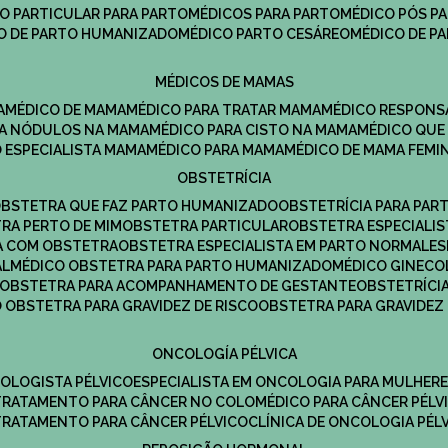
CO PARTICULAR PARA PARTO
MÉDICOS PARA PARTO
MÉDICO PÓS P
CO DE PARTO HUMANIZADO
MÉDICO PARTO CESÁREO
MÉDICO DE P
MÉDICOS DE MAMAS
A
MÉDICO DE MAMA
MÉDICO PARA TRATAR MAMA
MÉDICO RESPONS
ARA NÓDULOS NA MAMA
MÉDICO PARA CISTO NA MAMA
MÉDICO QU
O ESPECIALISTA MAMA
MÉDICO PARA MAMA
MÉDICO DE MAMA FEMI
OBSTETRÍCIA
OBSTETRA QUE FAZ PARTO HUMANIZADO
OBSTETRÍCIA PARA PAR
TRA PERTO DE MIM
OBSTETRA PARTICULAR
OBSTETRA ESPECIALI
A COM OBSTETRA
OBSTETRA ESPECIALISTA EM PARTO NORMAL
E
AL
MÉDICO OBSTETRA PARA PARTO HUMANIZADO
MÉDICO GINEC
OBSTETRA PARA ACOMPANHAMENTO DE GESTANTE
OBSTETRÍCI
O OBSTETRA PARA GRAVIDEZ DE RISCO
OBSTETRA PARA GRAVIDEZ
ONCOLOGÍA PÉLVICA
COLOGISTA PÉLVICO
ESPECIALISTA EM ONCOLOGIA PARA MULHER
TRATAMENTO PARA CÂNCER NO COLO
MÉDICO PARA CÂNCER PÉLV
TRATAMENTO PARA CÂNCER PÉLVICO
CLÍNICA DE ONCOLOGIA PÉL