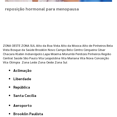
reposição hormonal para menopausa
Regiões onde a atende :
ZONA OESTE
ZONA SUL
Alto da Boa Vista
Alto da Mooca
Alto de Pinheiros
Bela
Vista
Bosque da Saúde
Brooklin Novo
Campo Belo
Centro
Cerqueira César
Chacara Klabin
Indianópolis
Lapa
Moema
Morumbi
Perdizes
Pinheiros
Região
Central
Saúde
São Paulo
Vila Leopoldina
Vila Mariana
Vila Nova Conceição
Vila Olímpia
Zona Leste
Zona Oeste
Zona Sul
Aclimação
Liberdade
República
Santa Cecília
Aeroporto
Brooklin Paulista