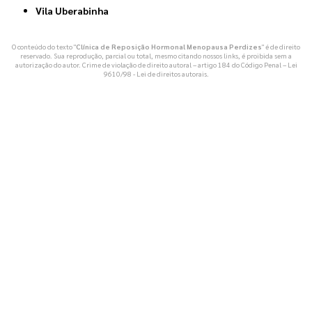
Vila Uberabinha
O conteúdo do texto "
Clínica de Reposição Hormonal Menopausa Perdizes
" é de direito
reservado. Sua reprodução, parcial ou total, mesmo citando nossos links, é proibida sem a
autorização do autor. Crime de violação de direito autoral – artigo 184 do Código Penal –
Lei
9610/98 - Lei de direitos autorais
.