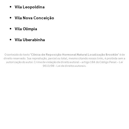
Vila Leopoldina
Vila Nova Conceição
Vila Olímpia
Vila Uberabinha
O conteúdo do texto "
Clínica de Reposição Hormonal Natural Localização Brooklin
" é de
direito reservado. Sua reprodução, parcial ou total, mesmo citando nossos links, é proibida sem a
autorização do autor. Crime de violação de direito autoral – artigo 184 do Código Penal –
Lei
9610/98 - Lei de direitos autorais
.