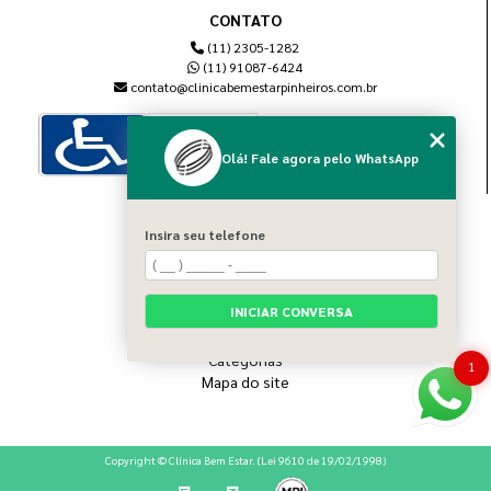
CONTATO
(11) 2305-1282
(11) 91087-6424
contato@clinicabemestarpinheiros.com.br
Olá! Fale agora pelo WhatsApp
MENU
Insira seu telefone
Home
Sobre nós
Blog
INICIAR CONVERSA
Serviços
Contato
Categorias
1
Mapa do site
Copyright © Clínica Bem Estar. (Lei 9610 de 19/02/1998)