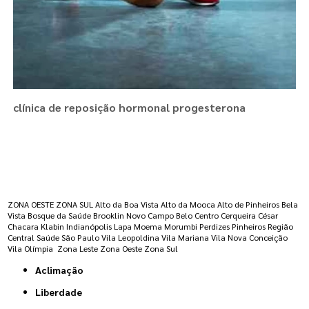
clínica de reposição hormonal progesterona
Regiões onde a atende :
ZONA OESTE
ZONA SUL
Alto da Boa Vista
Alto da Mooca
Alto de Pinheiros
Bela
Vista
Bosque da Saúde
Brooklin Novo
Campo Belo
Centro
Cerqueira César
Chacara Klabin
Indianópolis
Lapa
Moema
Morumbi
Perdizes
Pinheiros
Região
Central
Saúde
São Paulo
Vila Leopoldina
Vila Mariana
Vila Nova Conceição
Vila Olímpia
Zona Leste
Zona Oeste
Zona Sul
Aclimação
Liberdade