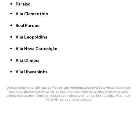
Paraíso
Vila Clementino
Real Parque
Vila Leopoldina
Vila Nova Conceição
Vila Olímpia
Vila Uberabinha
O conteúdo do texto "
Clínicas de Reposição Hormonal Adesivo Bela Vista
" é de direito
reservado. Sua reprodução, parcial ou total, mesmo citando nossos links, é proibida sem a
autorização do autor. Crime de violação de direito autoral – artigo 184 do Código Penal –
Lei
9610/98 - Lei de direitos autorais
.