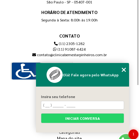
São Paulo - SP - 05407-001
HORÁRIO DE ATENDIMENTO
Segunda à Sexta: 8:00h às 19:00h
CONTATO
(11) 2305-1282
(11) 91087-6424
contato@clinicabemestarpinheiros.com.br
Olá! Fale agora pelo WhatsApp
MENU
Insira seu telefone
Home
Sobre nós
Blog
INICIAR CONVERSA
Serviços
Contato
Categorias
1
Mapa do site