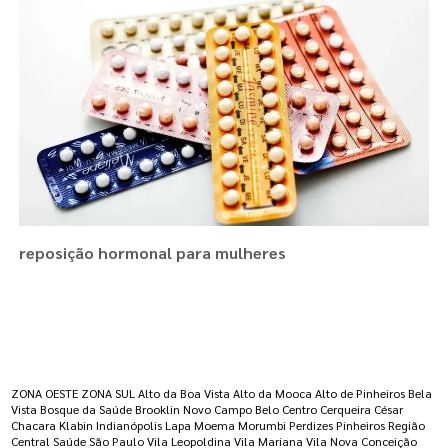
reposição hormonal para mulheres
Regiões onde a atende :
ZONA OESTE
ZONA SUL
Alto da Boa Vista
Alto da Mooca
Alto de Pinheiros
Bela
Vista
Bosque da Saúde
Brooklin Novo
Campo Belo
Centro
Cerqueira César
Chacara Klabin
Indianópolis
Lapa
Moema
Morumbi
Perdizes
Pinheiros
Região
Central
Saúde
São Paulo
Vila Leopoldina
Vila Mariana
Vila Nova Conceição